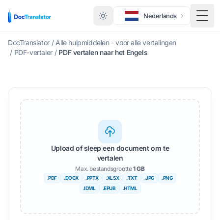
Nederlands
Scha
DocTranslator
/
Alle hulpmiddelen - voor alle vertalingen
/
PDF-vertaler
/
PDF vertalen naar het Engels
Upload of sleep een document om te
vertalen
Max. bestandsgrootte
1 GB
.PDF
.DOCX
.PPTX
.XLSX
.TXT
.JPG
.PNG
.IDML
.EPUB
.HTML