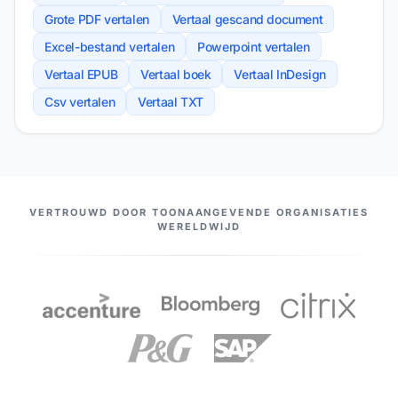
Grote PDF vertalen
Vertaal gescand document
Excel-bestand vertalen
Powerpoint vertalen
Vertaal EPUB
Vertaal boek
Vertaal InDesign
Csv vertalen
Vertaal TXT
ONZE PARTNERS
VERTROUWD DOOR TOONAANGEVENDE ORGANISATIES
WERELDWIJD