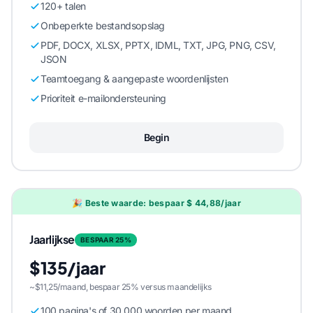
120+ talen
Onbeperkte bestandsopslag
PDF, DOCX, XLSX, PPTX, IDML, TXT, JPG, PNG, CSV,
JSON
Teamtoegang & aangepaste woordenlijsten
Prioriteit e-mailondersteuning
Begin
🎉 Beste waarde: bespaar $ 44,88/jaar
Jaarlijkse
BESPAAR 25%
$135/jaar
~$11,25/maand, bespaar 25% versus maandelijks
100 pagina's of 30.000 woorden per maand