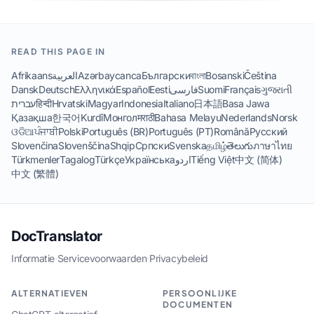
READ THIS PAGE IN
Afrikaans
العربية
Azərbaycanca
Български
বাংলা
Bosanski
Čeština
Dansk
Deutsch
Ελληνικά
Español
Eesti
فارسی
Suomi
Français
ગુજરાતી
עברית
हिन्दी
Hrvatski
Magyar
Indonesia
Italiano
日本語
Basa Jawa
Қазақша
한국어
Kurdî
Монгол
मराठी
Bahasa Melayu
Nederlands
Norsk
ଓଡିଆ
ਪੰਜਾਬੀ
Polski
Português (BR)
Português (PT)
Română
Русский
Slovenčina
Slovenščina
Shqip
Српски
Svenska
தமிழ்
తెలుగు
ภาษาไทย
Türkmenler
Tagalog
Türkçe
Українська
اردو
Tiếng Việt
中文 (简体)
中文 (繁體)
DocTranslator
Informatie
·
Servicevoorwaarden
·
Privacybeleid
ALTERNATIEVEN
PERSOONLIJKE
DOCUMENTEN