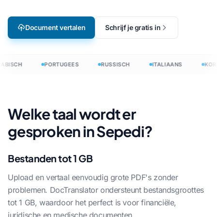
Document vertalen
Schrijf je gratis in
ABISCH
PORTUGEES
RUSSISCH
ITALIAANS
KOR
Welke taal wordt er
gesproken in Sepedi?
Bestanden tot 1 GB
Upload en vertaal eenvoudig grote PDF's zonder
problemen. DocTranslator ondersteunt bestandsgroottes
tot 1 GB, waardoor het perfect is voor financiële,
juridische en medische documenten.