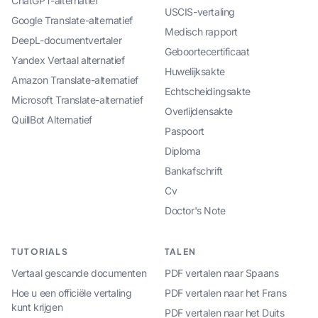
ChatGPT-alternatief
USCIS-vertaling
Google Translate-alternatief
Medisch rapport
DeepL-documentvertaler
Geboortecertificaat
Yandex Vertaal alternatief
Huwelijksakte
Amazon Translate-alternatief
Echtscheidingsakte
Microsoft Translate-alternatief
Overlijdensakte
QuillBot Alternatief
Paspoort
Diploma
Bankafschrift
Cv
Doctor's Note
TUTORIALS
TALEN
Vertaal gescande documenten
PDF vertalen naar Spaans
Hoe u een officiële vertaling
PDF vertalen naar het Frans
kunt krijgen
PDF vertalen naar het Duits