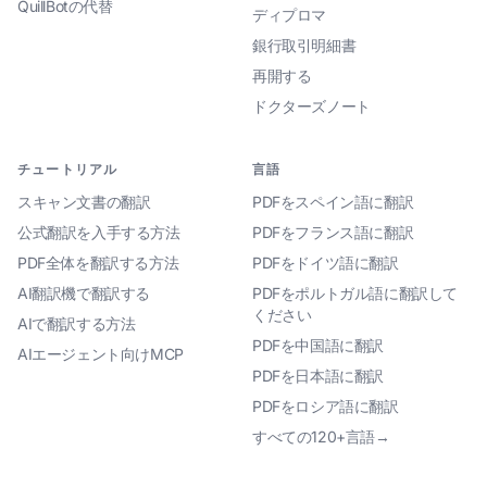
QuillBotの代替
ディプロマ
銀行取引明細書
再開する
ドクターズノート
チュートリアル
言語
スキャン文書の翻訳
PDFをスペイン語に翻訳
公式翻訳を入手する方法
PDFをフランス語に翻訳
PDF全体を翻訳する方法
PDFをドイツ語に翻訳
AI翻訳機で翻訳する
PDFをポルトガル語に翻訳して
ください
AIで翻訳する方法
PDFを中国語に翻訳
AIエージェント向けMCP
PDFを日本語に翻訳
PDFをロシア語に翻訳
すべての120+言語→