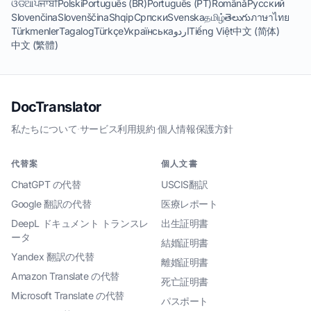
ଓଡିଆ
ਪੰਜਾਬੀ
Polski
Português (BR)
Português (PT)
Română
Русский
Slovenčina
Slovenščina
Shqip
Српски
Svenska
தமிழ்
తెలుగు
ภาษาไทย
Türkmenler
Tagalog
Türkçe
Українська
اردو
Tiếng Việt
中文 (简体)
中文 (繁體)
DocTranslator
私たちについて
·
サービス利用規約
·
個人情報保護方針
代替案
個人文書
ChatGPT の代替
USCIS翻訳
Google 翻訳の代替
医療レポート
DeepL ドキュメント トランスレ
出生証明書
ータ
結婚証明書
Yandex 翻訳の代替
離婚証明書
Amazon Translate の代替
死亡証明書
Microsoft Translate の代替
パスポート