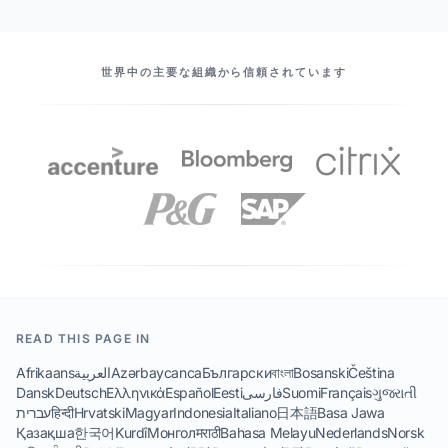
当社のパートナー
世界中の主要な組織から信頼されています
READ THIS PAGE IN
Afrikaans
العربية
Azərbaycanca
Български
বাংলা
Bosanski
Čeština
Dansk
Deutsch
Ελληνικά
Español
Eesti
فارسی
Suomi
Français
ગુજરાતી
עברית
हिन्दी
Hrvatski
Magyar
Indonesia
Italiano
日本語
Basa Jawa
Қазақша
한국어
Kurdî
Монгол
मराठी
Bahasa Melayu
Nederlands
Norsk