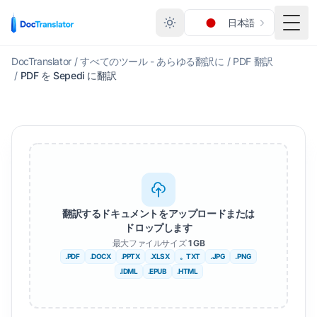
日本語
メニ
DocTranslator
/
すべてのツール - あらゆる翻訳に
/
PDF 翻訳
/
PDF を Sepedi に翻訳
翻訳するドキュメントをアップロードまたは
ドロップします
最大ファイルサイズ
1 GB
.PDF
.DOCX
.PPTX
.XLSX
。TXT
.JPG
.PNG
.IDML
.EPUB
.HTML