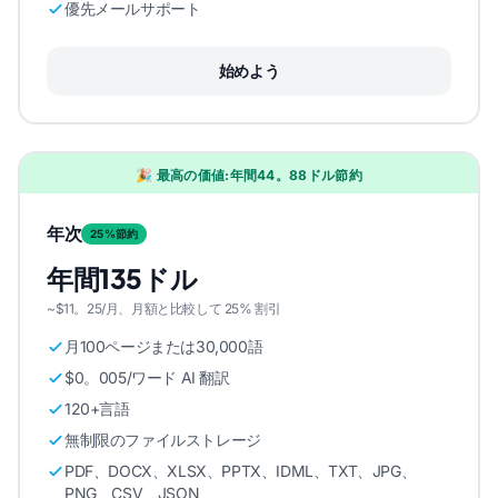
優先メールサポート
始めよう
🎉 最高の価値:年間44。88ドル節約
年次
25%節約
年間135ドル
~$11。25/月、月額と比較して 25% 割引
月100ページまたは30,000語
$0。005/ワード AI 翻訳
120+言語
無制限のファイルストレージ
PDF、DOCX、XLSX、PPTX、IDML、TXT、JPG、
PNG、CSV、JSON