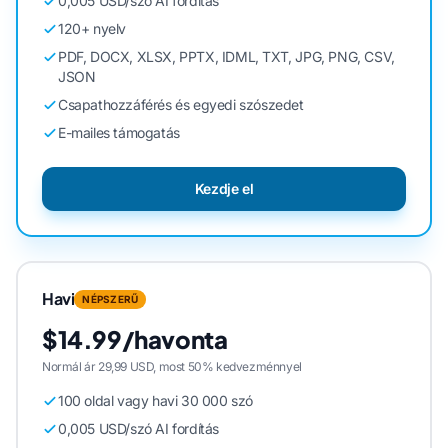
0,005 USD/szó AI fordítás
120+ nyelv
PDF, DOCX, XLSX, PPTX, IDML, TXT, JPG, PNG, CSV,
JSON
Csapathozzáférés és egyedi szószedet
E-mailes támogatás
Kezdje el
Havi
NÉPSZERŰ
$14.99/havonta
Normál ár 29,99 USD, most 50% kedvezménnyel
100 oldal vagy havi 30 000 szó
0,005 USD/szó AI fordítás