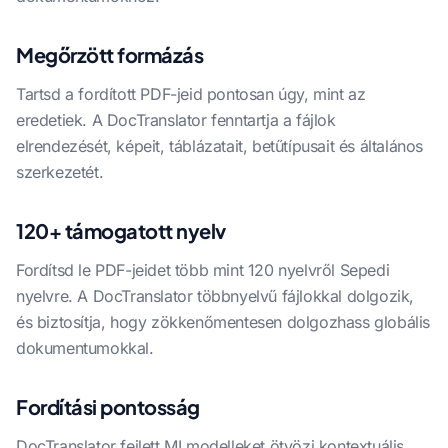
Megőrzött formázás
Tartsd a fordított PDF-jeid pontosan úgy, mint az
eredetiek. A DocTranslator fenntartja a fájlok
elrendezését, képeit, táblázatait, betűtípusait és általános
szerkezetét.
120+ támogatott nyelv
Fordítsd le PDF-jeidet több mint 120 nyelvről Sepedi
nyelvre. A DocTranslator többnyelvű fájlokkal dolgozik,
és biztosítja, hogy zökkenőmentesen dolgozhass globális
dokumentumokkal.
Fordítási pontosság
DocTranslator fejlett MI modelleket ötvözi kontextuális