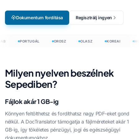
Dokumentum fordítása
Regisztrálj ingyen
AB
PORTUGÁL
OROSZ
OLASZ
KOREAI
HO
Milyen nyelven beszélnek
Sepediben?
Fájlok akár 1 GB-ig
Könnyen feltölthetsz és fordíthatsz nagy PDF-eket gond
nélkül. A DocTranslator támogatja a fájlméreteket akár 1
GB-ig, így tökéletes pénzügyi, jogi és egészségügyi
dokumentumokhoz.