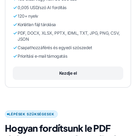
0,005 USD/szó AI fordítás
120+ nyelv
Korlátlan fájl tárolása
PDF, DOCX, XLSX, PPTX, IDML, TXT, JPG, PNG, CSV,
JSON
Csapathozzáférés és egyedi szószedet
Prioritási e-mail támogatás
Kezdje el
LÉPÉSEK SZÜKSÉGESEK
Hogyan fordítsunk le PDF