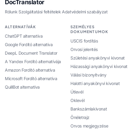
DocTranslator
Rólunk
·
Szolgáltatási feltételek
·
Adatvédelmi szabályzat
ALTERNATÍVÁK
SZEMÉLYES
DOKUMENTUMOK
ChatGPT alternatíva
USCIS fordítás
Google Fordító alternatíva
Orvosi jelentés
DeepL Document Translator
Születési anyakönyvi kivonat
A Yandex Fordító alternatívája
Házassági anyakönyvi kivonat
Amazon Fordító alternatíva
Válási bizonyítvány
Microsoft Fordító alternatíva
Halotti anyakönyvi kivonat
QuillBot alternatíva
Útlevél
Oklevél
Bankszámlakivonat
Önéletrajz
Orvos megjegyzése