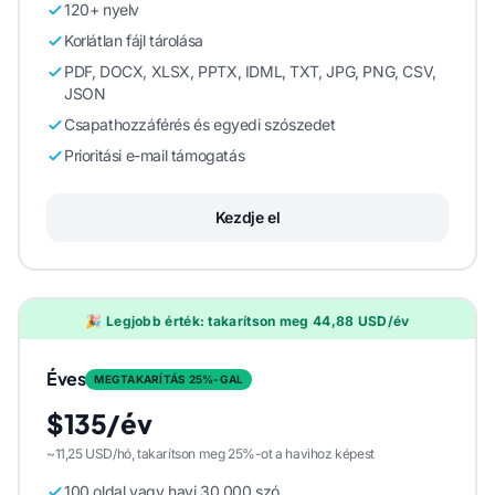
120+ nyelv
Korlátlan fájl tárolása
PDF, DOCX, XLSX, PPTX, IDML, TXT, JPG, PNG, CSV,
JSON
Csapathozzáférés és egyedi szószedet
Prioritási e-mail támogatás
Kezdje el
🎉 Legjobb érték: takarítson meg 44,88 USD/év
Éves
MEGTAKARÍTÁS 25%-GAL
$135/év
~11,25 USD/hó, takarítson meg 25%-ot a havihoz képest
100 oldal vagy havi 30 000 szó