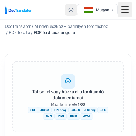
Magyar
Menü
DocTranslator
/
Minden eszköz – bármilyen fordításhoz
/
PDF fordító
/
PDF fordítása angolra
Töltse fel vagy húzza el a fordítandó
dokumentumot
Max. fájl mérete
1 GB
.PDF
.DOCX
.PPTX fájl
. XLSX
.TXT fájl
.JPG
.PNG
. IDML
. EPUB
.HTML