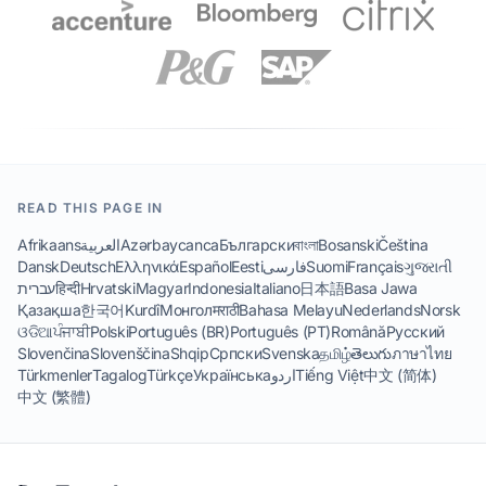
READ THIS PAGE IN
Afrikaans
العربية
Azərbaycanca
Български
বাংলা
Bosanski
Čeština
Dansk
Deutsch
Ελληνικά
Español
Eesti
فارسی
Suomi
Français
ગુજરાતી
עברית
हिन्दी
Hrvatski
Magyar
Indonesia
Italiano
日本語
Basa Jawa
Қазақша
한국어
Kurdî
Монгол
मराठी
Bahasa Melayu
Nederlands
Norsk
ଓଡିଆ
ਪੰਜਾਬੀ
Polski
Português (BR)
Português (PT)
Română
Русский
Slovenčina
Slovenščina
Shqip
Српски
Svenska
தமிழ்
తెలుగు
ภาษาไทย
Türkmenler
Tagalog
Türkçe
Українська
اردو
Tiếng Việt
中文 (简体)
中文 (繁體)