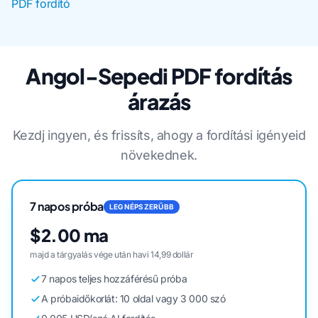
PDF fordító
Angol-Sepedi PDF fordítás
árazás
Kezdj ingyen, és frissíts, ahogy a fordítási igényeid
növekednek.
7 napos próba
LEGNÉPSZERŰBB
$2.00 ma
majd a tárgyalás vége után havi 14,99 dollár
7 napos teljes hozzáférésű próba
A próbaidőkorlát: 10 oldal vagy 3 000 szó