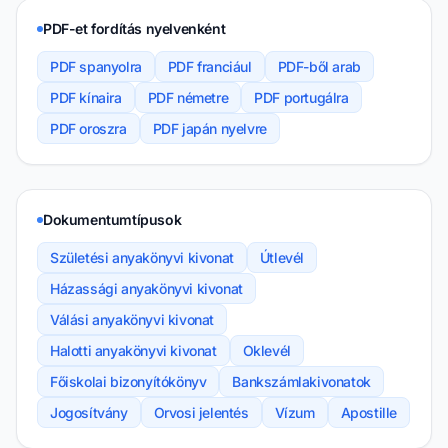
PDF-et fordítás nyelvenként
PDF spanyolra
PDF franciául
PDF-ből arab
PDF kínaira
PDF németre
PDF portugálra
PDF oroszra
PDF japán nyelvre
Dokumentumtípusok
Születési anyakönyvi kivonat
Útlevél
Házassági anyakönyvi kivonat
Válási anyakönyvi kivonat
Halotti anyakönyvi kivonat
Oklevél
Főiskolai bizonyítókönyv
Bankszámlakivonatok
Jogosítvány
Orvosi jelentés
Vízum
Apostille