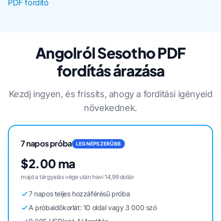
PDF fordító
Angolról Sesotho PDF
fordítás árazása
Kezdj ingyen, és frissíts, ahogy a fordítási igényeid
növekednek.
7 napos próba
LEGNÉPSZERŰBB
$2.00 ma
majd a tárgyalás vége után havi 14,99 dollár
7 napos teljes hozzáférésű próba
A próbaidőkorlát: 10 oldal vagy 3 000 szó