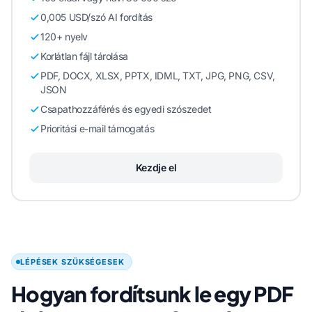
0,005 USD/szó AI fordítás
120+ nyelv
Korlátlan fájl tárolása
PDF, DOCX, XLSX, PPTX, IDML, TXT, JPG, PNG, CSV,
JSON
Csapathozzáférés és egyedi szószedet
Prioritási e-mail támogatás
Kezdje el
LÉPÉSEK SZÜKSÉGESEK
Hogyan fordítsunk le egy PDF