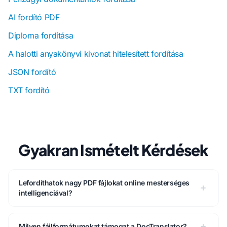
AI fordító PDF
Diploma fordítása
A halotti anyakönyvi kivonat hitelesített fordítása
JSON fordító
TXT fordító
Gyakran Ismételt Kérdések
Lefordíthatok nagy PDF fájlokat online mesterséges
intelligenciával?
Milyen fájlformátumokat támogat a DocTranslator?