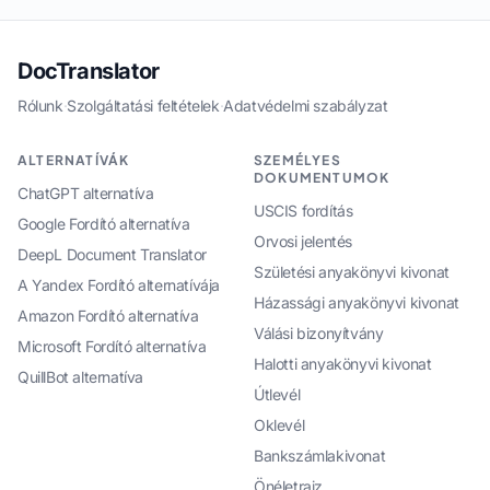
DocTranslator
Rólunk
·
Szolgáltatási feltételek
·
Adatvédelmi szabályzat
ALTERNATÍVÁK
SZEMÉLYES
DOKUMENTUMOK
ChatGPT alternatíva
USCIS fordítás
Google Fordító alternatíva
Orvosi jelentés
DeepL Document Translator
Születési anyakönyvi kivonat
A Yandex Fordító alternatívája
Házassági anyakönyvi kivonat
Amazon Fordító alternatíva
Válási bizonyítvány
Microsoft Fordító alternatíva
Halotti anyakönyvi kivonat
QuillBot alternatíva
Útlevél
Oklevél
Bankszámlakivonat
Önéletrajz