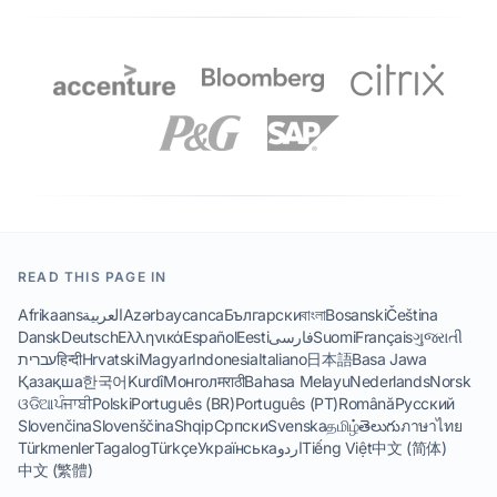
READ THIS PAGE IN
Afrikaans
العربية
Azərbaycanca
Български
বাংলা
Bosanski
Čeština
Dansk
Deutsch
Ελληνικά
Español
Eesti
فارسی
Suomi
Français
ગુજરાતી
עברית
हिन्दी
Hrvatski
Magyar
Indonesia
Italiano
日本語
Basa Jawa
Қазақша
한국어
Kurdî
Монгол
मराठी
Bahasa Melayu
Nederlands
Norsk
ଓଡିଆ
ਪੰਜਾਬੀ
Polski
Português (BR)
Português (PT)
Română
Русский
Slovenčina
Slovenščina
Shqip
Српски
Svenska
தமிழ்
తెలుగు
ภาษาไทย
Türkmenler
Tagalog
Türkçe
Українська
اردو
Tiếng Việt
中文 (简体)
中文 (繁體)