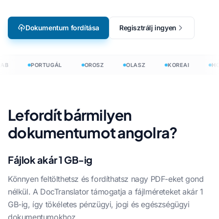
Dokumentum fordítása
Regisztrálj ingyen
AB
PORTUGÁL
OROSZ
OLASZ
KOREAI
HO
Lefordít bármilyen
dokumentumot angolra?
Fájlok akár 1 GB-ig
Könnyen feltölthetsz és fordíthatsz nagy PDF-eket gond
nélkül. A DocTranslator támogatja a fájlméreteket akár 1
GB-ig, így tökéletes pénzügyi, jogi és egészségügyi
dokumentumokhoz.