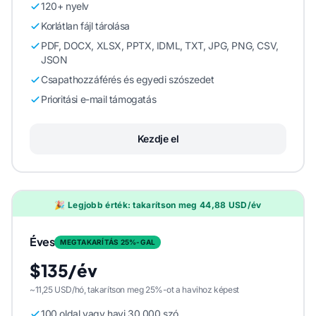
120+ nyelv
Korlátlan fájl tárolása
PDF, DOCX, XLSX, PPTX, IDML, TXT, JPG, PNG, CSV,
JSON
Csapathozzáférés és egyedi szószedet
Prioritási e-mail támogatás
Kezdje el
🎉 Legjobb érték: takarítson meg 44,88 USD/év
Éves
MEGTAKARÍTÁS 25%-GAL
$135/év
~11,25 USD/hó, takarítson meg 25%-ot a havihoz képest
100 oldal vagy havi 30 000 szó