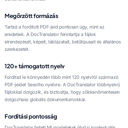
Megőrzött formázás
Tartsd a fordított PDF-jeid pontosan úgy, mint az
eredetiek. A DocTranslator fenntartja a fájlok
elrendezését, képeit, táblázatait, betűtípusait és általános
szerkezetét.
120+ támogatott nyelv
Fordítsd le könnyedén több mint 120 nyelvről származó
PDF-jeidet Sesotho nyelvre. A DocTranslator többnyelvű
fájlokkal dolgozik, és biztosítja, hogy zökkenőmentesen
dolgozhass globális dokumentumokkal.
Fordítási pontosság
DocTranslator fejlett MI modelleket ötvözi kontextuális