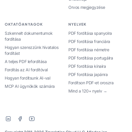
Orvos megjegyzése
OKTATÓANYAGOK
NYELVEK
Szkennelt dokumentumok
PDF fordítása spanyolra
fordítása
PDF fordítása franciára
Hogyan szerezzünk hivatalos
PDF fordítása németre
fordítást
PDF fordítása portugálra
A teljes PDF lefordítása
PDF fordítása kínaira
Fordítás az AI fordítóval
PDF fordítása japánra
Hogyan fordítsunk AI-val
Fordítson PDF-et oroszra
MCP AI ügynökök számára
Mind a 120+ nyelv →