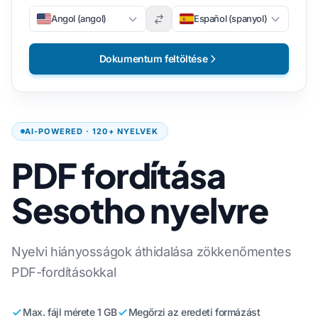
Angol (angol)
Español (spanyol)
Dokumentum feltöltése
AI-POWERED · 120+ NYELVEK
PDF fordítása
Sesotho nyelvre
Nyelvi hiányosságok áthidalása zökkenőmentes
PDF-fordításokkal
Max. fájl mérete 1 GB
Megőrzi az eredeti formázást