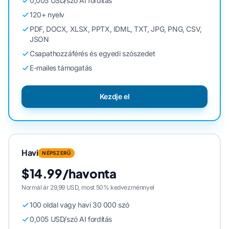
0,005 USD/szó AI fordítás
120+ nyelv
PDF, DOCX, XLSX, PPTX, IDML, TXT, JPG, PNG, CSV,
JSON
Csapathozzáférés és egyedi szószedet
E-mailes támogatás
Kezdje el
Havi
NÉPSZERŰ
$14.99/havonta
Normál ár 29,99 USD, most 50% kedvezménnyel
100 oldal vagy havi 30 000 szó
0,005 USD/szó AI fordítás