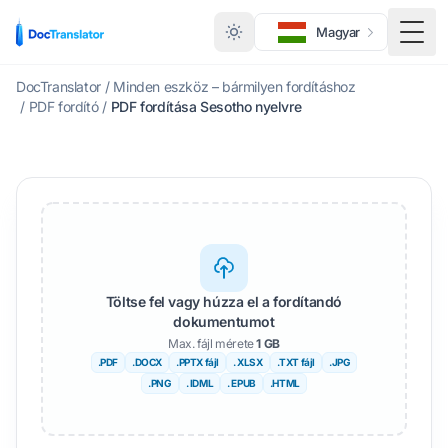
Magyar
Menü
DocTranslator
/
Minden eszköz – bármilyen fordításhoz
/
PDF fordító
/
PDF fordítása Sesotho nyelvre
Töltse fel vagy húzza el a fordítandó
dokumentumot
Max. fájl mérete
1 GB
.PDF
.DOCX
.PPTX fájl
. XLSX
.TXT fájl
.JPG
.PNG
. IDML
. EPUB
.HTML