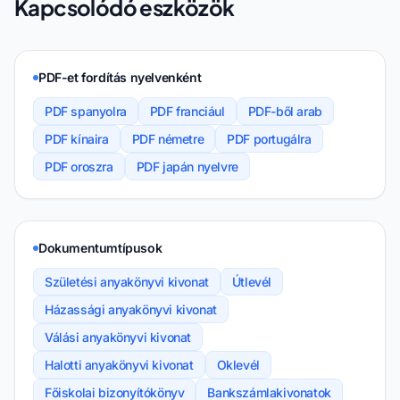
Kapcsolódó eszközök
PDF-et fordítás nyelvenként
PDF spanyolra
PDF franciául
PDF-ből arab
PDF kínaira
PDF németre
PDF portugálra
PDF oroszra
PDF japán nyelvre
Dokumentumtípusok
Születési anyakönyvi kivonat
Útlevél
Házassági anyakönyvi kivonat
Válási anyakönyvi kivonat
Halotti anyakönyvi kivonat
Oklevél
Főiskolai bizonyítókönyv
Bankszámlakivonatok