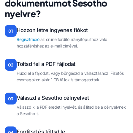
dokumentumot Sesotho
nyelvre?
Hozzon létre ingyenes fiókot
01
Regisztráció
az online fordítói irányítópulthoz való
hozzáféréshez az e-mail címével.
Töltsd fel a PDF fájlodat
02
Húzd el a fájlodat, vagy böngészd a választáshoz. Fizetős
csomagokon akár 1 GB fájlok is támogatottak.
Válaszd a Sesotho célnyelvet
03
Válaszd ki a PDF eredeti nyelvét, és állítsd be a célnyelvnek
a Sesotho-t.
Fordítsd és töltsd le
04