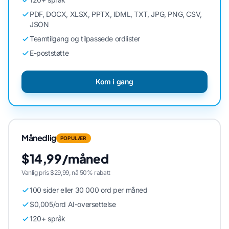
PDF, DOCX, XLSX, PPTX, IDML, TXT, JPG, PNG, CSV,
JSON
Teamtilgang og tilpassede ordlister
E-poststøtte
Kom i gang
Månedlig
POPULÆR
$14,99/måned
Vanlig pris $29,99, nå 50% rabatt
100 sider eller 30 000 ord per måned
$0,005/ord AI-oversettelse
120+ språk