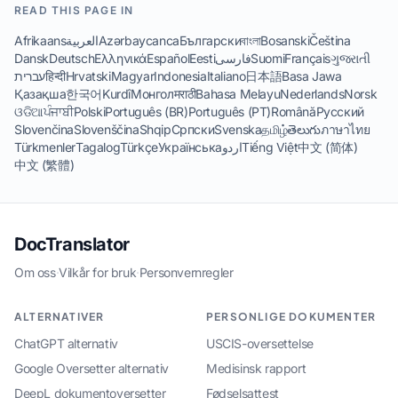
READ THIS PAGE IN
Afrikaans
العربية
Azərbaycanca
Български
বাংলা
Bosanski
Čeština
Dansk
Deutsch
Ελληνικά
Español
Eesti
فارسی
Suomi
Français
ગુજરાતી
עברית
हिन्दी
Hrvatski
Magyar
Indonesia
Italiano
日本語
Basa Jawa
Қазақша
한국어
Kurdî
Монгол
मराठी
Bahasa Melayu
Nederlands
Norsk
ଓଡିଆ
ਪੰਜਾਬੀ
Polski
Português (BR)
Português (PT)
Română
Русский
Slovenčina
Slovenščina
Shqip
Српски
Svenska
தமிழ்
తెలుగు
ภาษาไทย
Türkmenler
Tagalog
Türkçe
Українська
اردو
Tiếng Việt
中文 (简体)
中文 (繁體)
DocTranslator
Om oss
·
Vilkår for bruk
·
Personvernregler
ALTERNATIVER
PERSONLIGE DOKUMENTER
ChatGPT alternativ
USCIS-oversettelse
Google Oversetter alternativ
Medisinsk rapport
DeepL dokumentoversetter
Fødselsattest