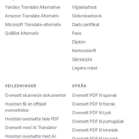
Yandex Translate Alternative
Vigselsattest
Amazon Translate Alternativ
Skilsmissebevis
Microsoft Translate-alternativ
Døds sertifikat
QuillBot Alternativ
Pass
Diplom
Kontoutskrift
Gjenoppta
Legens notat
VEILEDNINGER
SPRÅK
Oversett skannede dokumenter
Oversett PDF til spansk
Hvordan få en offisiell
Oversett PDF til fransk
oversettelse
Oversett PDF til tysk
Hvordan oversette hele PDF
Oversett PDF til portugisisk
Oversett med AI Translator
Oversett PDF til kinesisk
Hvordan oversette med AI
Oversett PDF til japansk