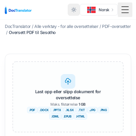
Norsk
Veks
DocTranslator
/
Alle verktøy - for alle oversettelser
/
PDF-oversetter
/
Oversett PDF til Sesotho
Last opp eller slipp dokument for
oversettelse
Maks. filstørrelse
1 GB
.PDF
.DOCX
.PPTX
.XLSX
.TXT
.JPG
.PNG
.IDML
.EPUB
.HTML