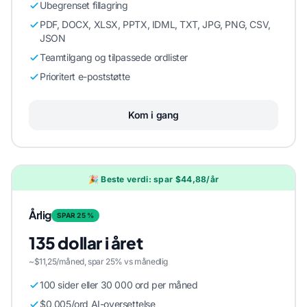
Ubegrenset fillagring
PDF, DOCX, XLSX, PPTX, IDML, TXT, JPG, PNG, CSV,
JSON
Teamtilgang og tilpassede ordlister
Prioritert e-poststøtte
Kom i gang
🎉 Beste verdi: spar $44,88/år
Årlig
SPAR 25 %
135 dollar i året
~$11,25/måned, spar 25% vs månedlig
100 sider eller 30 000 ord per måned
$0,005/ord AI-oversettelse