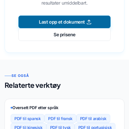
resultater umiddelbart.
Last opp et dokument
Se prisene
SE OGSÅ
Relaterte verktøy
Oversett PDF etter språk
PDF til spansk
PDF til fransk
PDF til arabisk
PDF til kinesisk
PDF til tysk
PDF til portugisisk