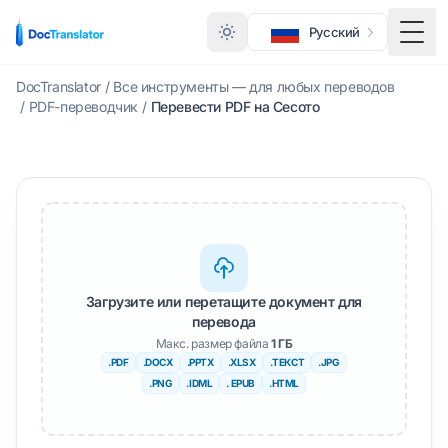
Русский
Меню
DocTranslator
/
Все инструменты — для любых переводов
/
PDF-переводчик
/
Перевести PDF на Сесото
Загрузите или перетащите документ для
перевода
Макс. размер файла
1 ГБ
.PDF
.DOCX
.PPTX
.XLSX
.ТЕКСТ
.JPG
.PNG
.IDML
. EPUB
.HTML