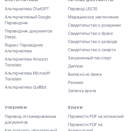
Альтернатива ChatGPT
Перевод USCIS
Альтернативный Google
Медицинское заключение
Переводчик
Свидетельство о рождении
Переводчик документов
Свидетельство о браке
DeepL
Свидетельство о разводе
Яндекс Переводчик
Свидетельство о смерти
Альтернатива
Заграничный пасспорт
Альтернатива Amazon
Translate
Диплом
Альтернатива Microsoft
Выписка из банка
Translate
Резюме
Альтернатива QuillBot
Записка врача
УЧЕБНИКИ
ЯЗЫКИ
Перевод отсканированных
Перевести PDF на испанский
документов
Перевести PDF на
Как получить официальный
французский