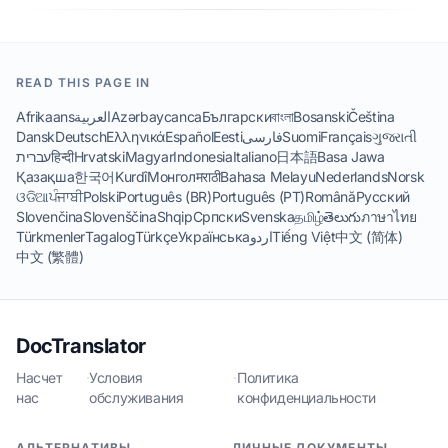
READ THIS PAGE IN
Afrikaans
العربية
Azərbaycanca
Български
বাংলা
Bosanski
Čeština
Dansk
Deutsch
Ελληνικά
Español
Eesti
فارسی
Suomi
Français
ગુજરાતી
עברית
हिन्दी
Hrvatski
Magyar
Indonesia
Italiano
日本語
Basa Jawa
Қазақша
한국어
Kurdî
Монгол
मराठी
Bahasa Melayu
Nederlands
Norsk
ଓଡିଆ
ਪੰਜਾਬੀ
Polski
Português (BR)
Português (PT)
Română
Русский
Slovenčina
Slovenščina
Shqip
Српски
Svenska
தமிழ்
తెలుగు
ภาษาไทย
Türkmenler
Tagalog
Türkçe
Українська
اردو
Tiếng Việt
中文 (简体)
中文 (繁體)
DocTranslator
Насчет
·
Условия
·
Политика
нас
обслуживания
конфиденциальности
АЛЬТЕРНАТИВЫ
ЛИЧНЫЕ ДОКУМЕНТЫ