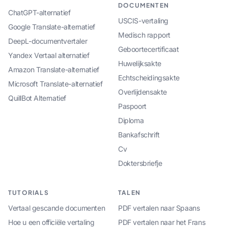
DOCUMENTEN
ChatGPT-alternatief
USCIS-vertaling
Google Translate-alternatief
Medisch rapport
DeepL-documentvertaler
Geboortecertificaat
Yandex Vertaal alternatief
Huwelijksakte
Amazon Translate-alternatief
Echtscheidingsakte
Microsoft Translate-alternatief
Overlijdensakte
QuillBot Alternatief
Paspoort
Diploma
Bankafschrift
Cv
Doktersbriefje
TUTORIALS
TALEN
Vertaal gescande documenten
PDF vertalen naar Spaans
Hoe u een officiële vertaling
PDF vertalen naar het Frans