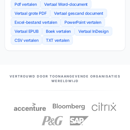
Pdf vertalen
Vertaal Word-document
Vertaal grote PDF
Vertaal gescand document
Excel-bestand vertalen
PowerPoint vertalen
Vertaal EPUB
Boek vertalen
Vertaal InDesign
CSV vertalen
TXT vertalen
ONZE PARTNERS
VERTROUWD DOOR TOONAANGEVENDE ORGANISATIES
WERELDWIJD