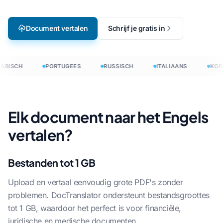
Document vertalen
Schrijf je gratis in
ABISCH
PORTUGEES
RUSSISCH
ITALIAANS
KOR
Elk document naar het Engels
vertalen?
Bestanden tot 1 GB
Upload en vertaal eenvoudig grote PDF's zonder
problemen. DocTranslator ondersteunt bestandsgroottes
tot 1 GB, waardoor het perfect is voor financiële,
juridische en medische documenten.