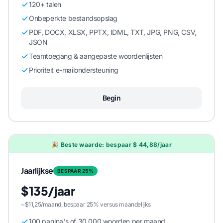
120+ talen
Onbeperkte bestandsopslag
PDF, DOCX, XLSX, PPTX, IDML, TXT, JPG, PNG, CSV,
JSON
Teamtoegang & aangepaste woordenlijsten
Prioriteit e-mailondersteuning
Begin
🎉 Beste waarde: bespaar $ 44,88/jaar
Jaarlijkse
BESPAAR 25%
$135/jaar
~$11,25/maand, bespaar 25% versus maandelijks
100 pagina's of 30.000 woorden per maand