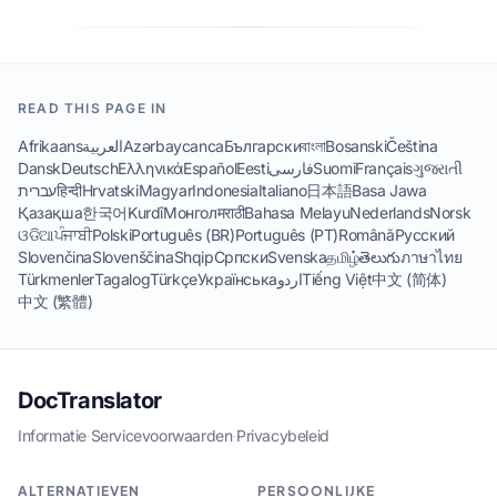
READ THIS PAGE IN
Afrikaans
العربية
Azərbaycanca
Български
বাংলা
Bosanski
Čeština
Dansk
Deutsch
Ελληνικά
Español
Eesti
فارسی
Suomi
Français
ગુજરાતી
עברית
हिन्दी
Hrvatski
Magyar
Indonesia
Italiano
日本語
Basa Jawa
Қазақша
한국어
Kurdî
Монгол
मराठी
Bahasa Melayu
Nederlands
Norsk
ଓଡିଆ
ਪੰਜਾਬੀ
Polski
Português (BR)
Português (PT)
Română
Русский
Slovenčina
Slovenščina
Shqip
Српски
Svenska
தமிழ்
తెలుగు
ภาษาไทย
Türkmenler
Tagalog
Türkçe
Українська
اردو
Tiếng Việt
中文 (简体)
中文 (繁體)
DocTranslator
Informatie
·
Servicevoorwaarden
·
Privacybeleid
ALTERNATIEVEN
PERSOONLIJKE