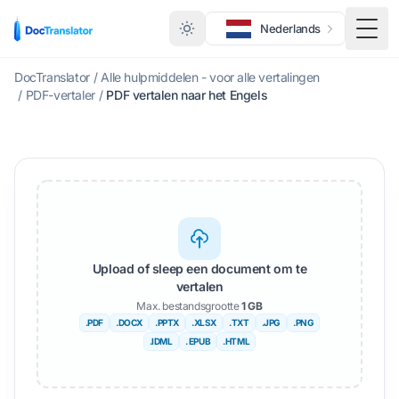
Nederlands
Scha
DocTranslator
/
Alle hulpmiddelen - voor alle vertalingen
/
PDF-vertaler
/
PDF vertalen naar het Engels
Upload of sleep een document om te
vertalen
Max. bestandsgrootte
1 GB
.PDF
.DOCX
.PPTX
.XLSX
.TXT
.JPG
.PNG
.IDML
. EPUB
.HTML