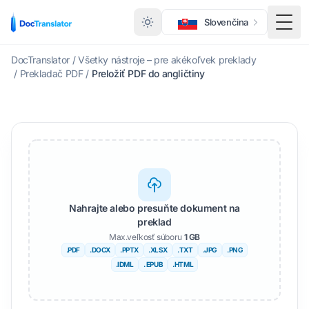
Slovenčina
Prep
DocTranslator
/
Všetky nástroje – pre akékoľvek preklady
/
Prekladač PDF
/
Preložiť PDF do angličtiny
Nahrajte alebo presuňte dokument na
preklad
Max.veľkosť súboru
1 GB
.PDF
.DOCX
.PPTX
.XLSX
.TXT
.JPG
.PNG
.IDML
. EPUB
.HTML