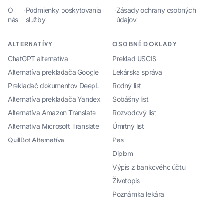
O
·
Podmienky poskytovania
·
Zásady ochrany osobných
nás
služby
údajov
ALTERNATÍVY
OSOBNÉ DOKLADY
ChatGPT alternatíva
Preklad USCIS
Alternatíva prekladača Google
Lekárska správa
Prekladač dokumentov DeepL
Rodný list
Alternatíva prekladača Yandex
Sobášny list
Alternatíva Amazon Translate
Rozvodový list
Alternatíva Microsoft Translate
Úmrtný list
QuillBot Alternatíva
Pas
Diplom
Výpis z bankového účtu
Životopis
Poznámka lekára