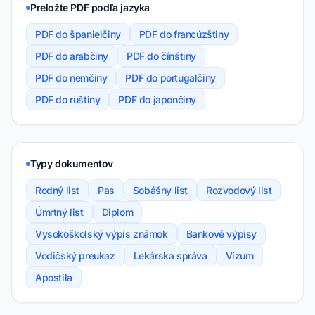
Preložte PDF podľa jazyka
PDF do španielčiny
PDF do francúzštiny
PDF do arabčiny
PDF do čínštiny
PDF do nemčiny
PDF do portugalčiny
PDF do ruštiny
PDF do japončiny
Typy dokumentov
Rodný list
Pas
Sobášny list
Rozvodový list
Úmrtný list
Diplom
Vysokoškolský výpis známok
Bankové výpisy
Vodičský preukaz
Lekárska správa
Vízum
Apostila