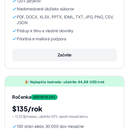
120+ jazykov
Neobmedzené úložisko súborov
PDF, DOCX, XLSX, PPTX, IDML, TXT, JPG, PNG, CSV,
JSON
Prístup k tímu a vlastné slovníky
Prioritná e-mailová podpora
Začnite
🎉 Najlepšia hodnota: ušetrite 44,88 USD/rok
Ročenka
UŠETRITE 25%
$135/rok
~ 11,25 $/mesiac, ušetrite 25% oproti mesačnému
100 strán alebo 30 000 slov mesačne