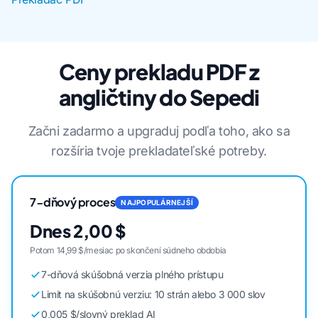
Ceny prekladu PDF z
angličtiny do Sepedi
Začni zadarmo a upgraduj podľa toho, ako sa
rozšíria tvoje prekladateľské potreby.
7-dňový proces
NAJPOPULÁRNEJŠÍ
Dnes 2,00 $
Potom 14,99 $/mesiac po skončení súdneho obdobia
7-dňová skúšobná verzia plného prístupu
Limit na skúšobnú verziu: 10 strán alebo 3 000 slov
0,005 $/slovný preklad AI