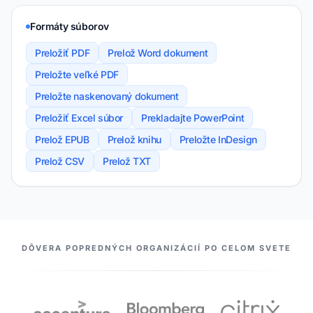
Formáty súborov
Preložiť PDF
Prelož Word dokument
Preložte veľké PDF
Preložte naskenovaný dokument
Preložiť Excel súbor
Prekladajte PowerPoint
Prelož EPUB
Prelož knihu
Preložte InDesign
Prelož CSV
Prelož TXT
NAŠI PARTNERI
DÔVERA POPREDNÝCH ORGANIZÁCIÍ PO CELOM SVETE