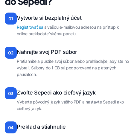
do Sepedi?
Vytvorte si bezplatný účet
01
Registrovať sa
s vašou e-mailovou adresou na prístup k
online prekladateľskému panelu.
Nahrajte svoj PDF súbor
02
Pretiahnite a pustite svoj súbor alebo prehliadajte, aby ste ho
vybrali. Súbory do 1 GB sú podporované na platených
paušáloch.
Zvoľte Sepedi ako cieľový jazyk
03
Vyberte pôvodný jazyk vášho PDF a nastavte Sepedi ako
cieľový jazyk.
Preklad a stiahnutie
04