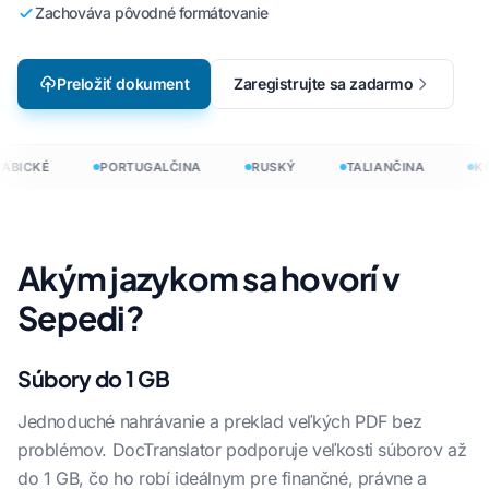
Zachováva pôvodné formátovanie
Preložiť dokument
Zaregistrujte sa zadarmo
ABICKÉ
PORTUGALČINA
RUSKÝ
TALIANČINA
KÓ
Akým jazykom sa hovorí v
Sepedi?
Súbory do 1 GB
Jednoduché nahrávanie a preklad veľkých PDF bez
problémov. DocTranslator podporuje veľkosti súborov až
do 1 GB, čo ho robí ideálnym pre finančné, právne a