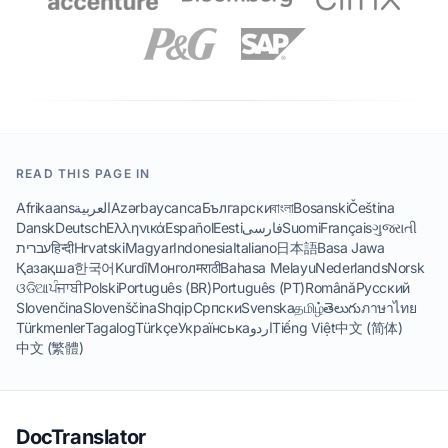
READ THIS PAGE IN
Afrikaans
العربية
Azərbaycanca
Български
বাংলা
Bosanski
Čeština
Dansk
Deutsch
Ελληνικά
Español
Eesti
فارسی
Suomi
Français
ગુજરાતી
עברית
हिन्दी
Hrvatski
Magyar
Indonesia
Italiano
日本語
Basa Jawa
Қазақша
한국어
Kurdî
Монгол
मराठी
Bahasa Melayu
Nederlands
Norsk
ଓଡିଆ
ਪੰਜਾਬੀ
Polski
Português (BR)
Português (PT)
Română
Русский
Slovenčina
Slovenščina
Shqip
Српски
Svenska
தமிழ்
తెలుగు
ภาษาไทย
Türkmenler
Tagalog
Türkçe
Українська
اردو
Tiếng Việt
中文 (简体)
中文 (繁體)
DocTranslator