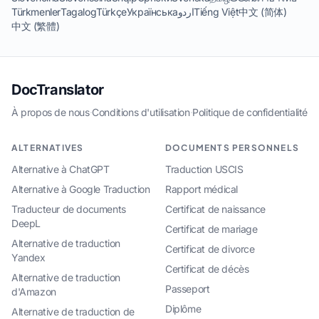
Türkmenler
Tagalog
Türkçe
Українська
اردو
Tiếng Việt
中文 (简体)
中文 (繁體)
DocTranslator
À propos de nous
·
Conditions d'utilisation
·
Politique de confidentialité
ALTERNATIVES
DOCUMENTS PERSONNELS
Alternative à ChatGPT
Traduction USCIS
Alternative à Google Traduction
Rapport médical
Traducteur de documents
Certificat de naissance
DeepL
Certificat de mariage
Alternative de traduction
Certificat de divorce
Yandex
Certificat de décès
Alternative de traduction
Passeport
d'Amazon
Diplôme
Alternative de traduction de