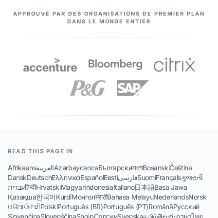
NOS PARTENAIRES
APPROUVÉ PAR DES ORGANISATIONS DE PREMIER PLAN
DANS LE MONDE ENTIER
READ THIS PAGE IN
Afrikaans
العربية
Azərbaycanca
Български
বাংলা
Bosanski
Čeština
Dansk
Deutsch
Ελληνικά
Español
Eesti
فارسی
Suomi
Français
ગુજરાતી
עברית
हिन्दी
Hrvatski
Magyar
Indonesia
Italiano
日本語
Basa Jawa
Қазақша
한국어
Kurdî
Монгол
मराठी
Bahasa Melayu
Nederlands
Norsk
ଓଡିଆ
ਪੰਜਾਬੀ
Polski
Português (BR)
Português (PT)
Română
Русский
Slovenčina
Slovenščina
Shqip
Српски
Svenska
தமிழ்
తెలుగు
ภาษาไทย