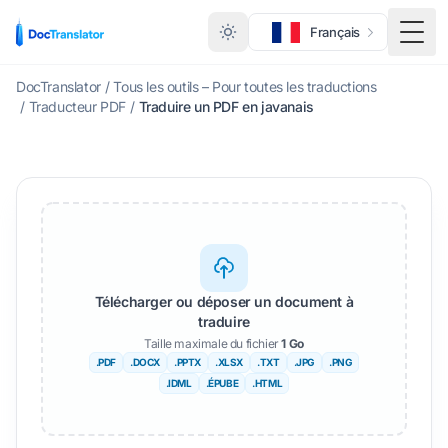
Français
Basc
DocTranslator
/
Tous les outils – Pour toutes les traductions
/
Traducteur PDF
/
Traduire un PDF en javanais
Télécharger ou déposer un document à
traduire
Taille maximale du fichier
1 Go
.PDF
.DOCX
.PPTX
.XLSX
.TXT
.JPG
.PNG
.IDML
.ÉPUBE
.HTML