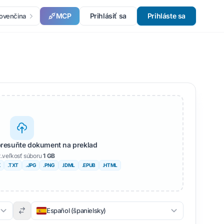
MCP
Prihlásiť sa
Prihláste sa
lovenčina
presuňte dokument na preklad
.veľkosť súboru
1 GB
X
.TXT
.JPG
.PNG
.IDML
.EPUB
.HTML
Español (španielsky)