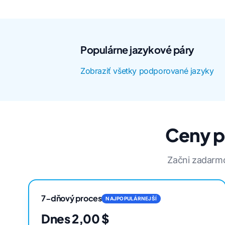
Populárne jazykové páry
Zobraziť všetky podporované jazyky
Ceny pr
Začni zadarmo
7-dňový proces
NAJPOPULÁRNEJŠÍ
Dnes 2,00 $