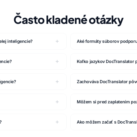
Často kladené otázky
ej inteligencie?
Aké formáty súborov podporu
encie?
Koľko jazykov DocTranslator 
igencie?
Zachováva DocTranslator pô
Môžem si pred zaplatením poz
?
Ako môžem začať s DocTransl