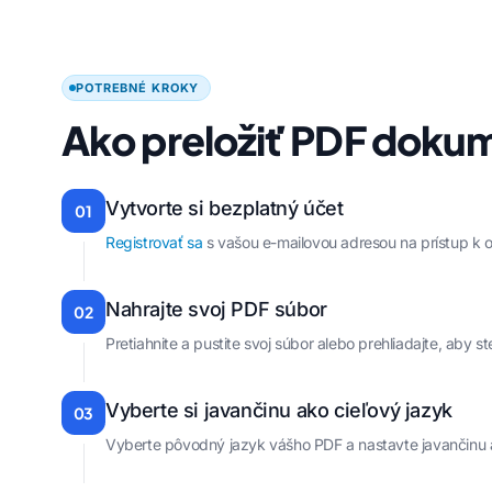
POTREBNÉ KROKY
Ako preložiť PDF dokum
Vytvorte si bezplatný účet
01
Registrovať sa
s vašou e-mailovou adresou na prístup k 
Nahrajte svoj PDF súbor
02
Pretiahnite a pustite svoj súbor alebo prehliadajte, aby
Vyberte si javančinu ako cieľový jazyk
03
Vyberte pôvodný jazyk vášho PDF a nastavte javančinu a