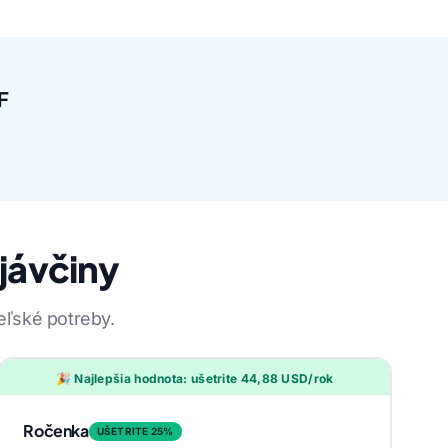
F
 jávčiny
eľské potreby.
🎉 Najlepšia hodnota: ušetrite 44,88 USD/rok
Ročenka
UŠETRITE 25%