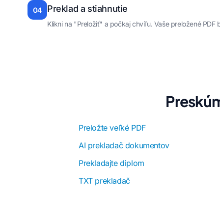
Preklad a stiahnutie
04
Klikni na "Preložiť" a počkaj chvíľu. Vaše preložené PD
Preskúm
Preložte veľké PDF
AI prekladač dokumentov
Prekladajte diplom
TXT prekladač