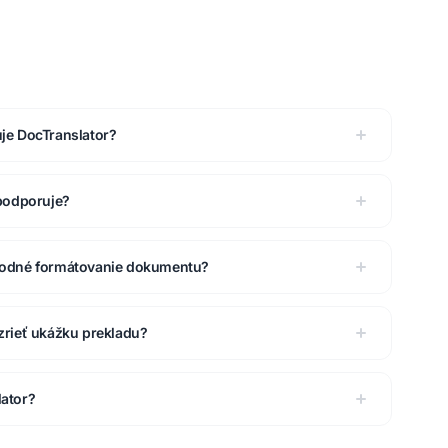
je DocTranslator?
podporuje?
vodné formátovanie dokumentu?
rieť ukážku prekladu?
ator?