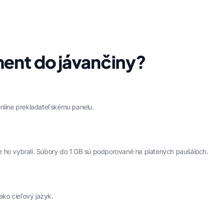
ent do jávančiny?
online prekladateľskému panelu.
 ste ho vybrali. Súbory do 1 GB sú podporované na platených paušáloch.
ko cieľový jazyk.