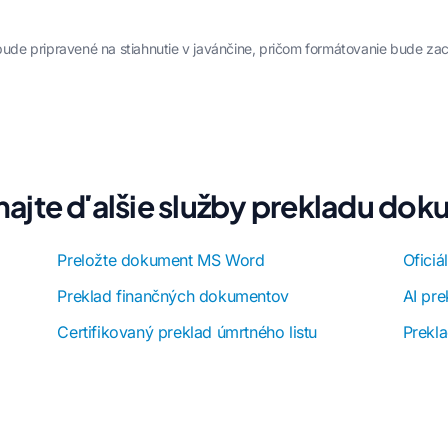
F bude pripravené na stiahnutie v javánčine, pričom formátovanie bude za
ajte ďalšie služby prekladu do
Preložte dokument MS Word
Oficiá
Preklad finančných dokumentov
AI pr
Certifikovaný preklad úmrtného listu
Prekl