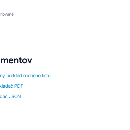
chované.
kumentov
lny preklad rodného listu
ekladač PDF
adač JSON