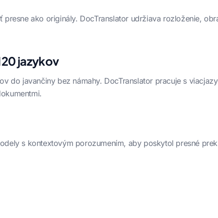
 presne ako originály. DocTranslator udržiava rozloženie, obrá
120 jazykov
kov do javančiny bez námahy. DocTranslator pracuje s viacja
 dokumentmi.
modely s kontextovým porozumením, aby poskytol presné prekl