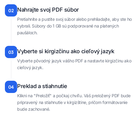
Nahrajte svoj PDF súbor
02
Pretiahnite a pustite svoj súbor alebo prehliadajte, aby ste ho
vybrali. Súbory do 1 GB sú podporované na platených
paušáloch.
Vyberte si kirgizčinu ako cieľový jazyk
03
Vyberte pôvodný jazyk vášho PDF a nastavte kirgizčinu ako
cieľový jazyk.
Preklad a stiahnutie
04
Klikni na "Preložiť" a počkaj chvíľu. Váš preložený PDF bude
pripravený na stiahnutie v kirgizštine, pričom formátovanie
bude zachované.