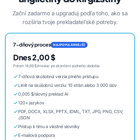
Začni zadarmo a upgraduj podľa toho, ako sa
rozšíria tvoje prekladateľské potreby.
7-dňový proces
NAJPOPULÁRNEJŠÍ
Dnes 2,00 $
Potom 14,99 $/mesiac po skončení súdneho obdobia
7-dňová skúšobná verzia plného prístupu
Limit na skúšobnú verziu: 10 strán alebo 3 000 slov
0,005 $/slovný preklad AI
120+ jazykov
PDF, DOCX, XLSX, PPTX, IDML, TXT, JPG, PNG, CSV,
JSON
Prístup k tímu a vlastné slovníky
E-mailová podpora