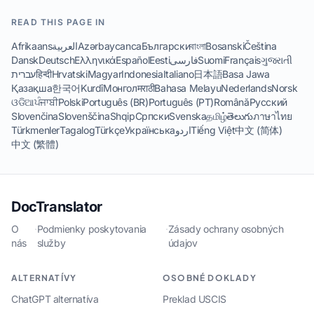
READ THIS PAGE IN
Afrikaans
العربية
Azərbaycanca
Български
বাংলা
Bosanski
Čeština
Dansk
Deutsch
Ελληνικά
Español
Eesti
فارسی
Suomi
Français
ગુજરાતી
עברית
हिन्दी
Hrvatski
Magyar
Indonesia
Italiano
日本語
Basa Jawa
Қазақша
한국어
Kurdî
Монгол
मराठी
Bahasa Melayu
Nederlands
Norsk
ଓଡିଆ
ਪੰਜਾਬੀ
Polski
Português (BR)
Português (PT)
Română
Русский
Slovenčina
Slovenščina
Shqip
Српски
Svenska
தமிழ்
తెలుగు
ภาษาไทย
Türkmenler
Tagalog
Türkçe
Українська
اردو
Tiếng Việt
中文 (简体)
中文 (繁體)
DocTranslator
O
·
Podmienky poskytovania
·
Zásady ochrany osobných
nás
služby
údajov
ALTERNATÍVY
OSOBNÉ DOKLADY
ChatGPT alternatíva
Preklad USCIS