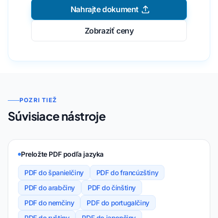
Nahrajte dokument
Zobraziť ceny
POZRI TIEŽ
Súvisiace nástroje
Preložte PDF podľa jazyka
PDF do španielčiny
PDF do francúzštiny
PDF do arabčiny
PDF do čínštiny
PDF do nemčiny
PDF do portugalčiny
PDF do ruštiny
PDF do japončiny