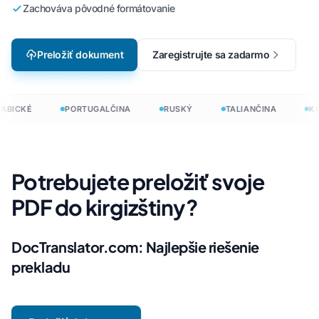
Zachováva pôvodné formátovanie
Preložiť dokument
Zaregistrujte sa zadarmo
ABICKÉ
PORTUGALČINA
RUSKÝ
TALIANČINA
KÓ
Potrebujete preložiť svoje
PDF do kirgizštiny?
DocTranslator.com: Najlepšie riešenie
prekladu