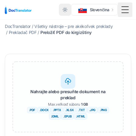
Slovenčina
Prep
DocTranslator
/
Všetky nástroje – pre akékoľvek preklady
/
Prekladač PDF
/
Preložiť PDF do kirgizštiny
Nahrajte alebo presuňte dokument na
preklad
Max.veľkosť súboru
1 GB
.PDF
.DOCX
.PPTX
.XLSX
.TXT
.JPG
.PNG
.IDML
. EPUB
.HTML