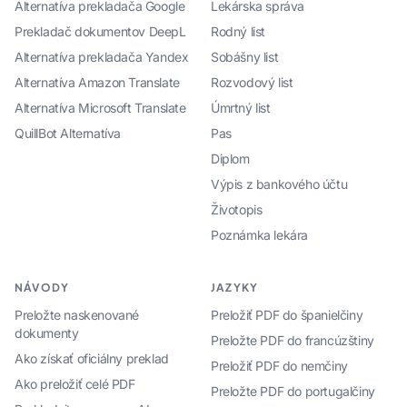
Alternatíva prekladača Google
Lekárska správa
Prekladač dokumentov DeepL
Rodný list
Alternatíva prekladača Yandex
Sobášny list
Alternatíva Amazon Translate
Rozvodový list
Alternatíva Microsoft Translate
Úmrtný list
QuillBot Alternatíva
Pas
Diplom
Výpis z bankového účtu
Životopis
Poznámka lekára
NÁVODY
JAZYKY
Preložte naskenované
Preložiť PDF do španielčiny
dokumenty
Preložte PDF do francúzštiny
Ako získať oficiálny preklad
Preložiť PDF do nemčiny
Ako preložiť celé PDF
Preložte PDF do portugalčiny