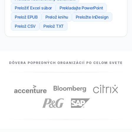
Preložiť Excel súbor
Prekladajte PowerPoint
Prelož EPUB
Prelož knihu
Preložte InDesign
Prelož CSV
Prelož TXT
NAŠI PARTNERI
DÔVERA POPREDNÝCH ORGANIZÁCIÍ PO CELOM SVETE