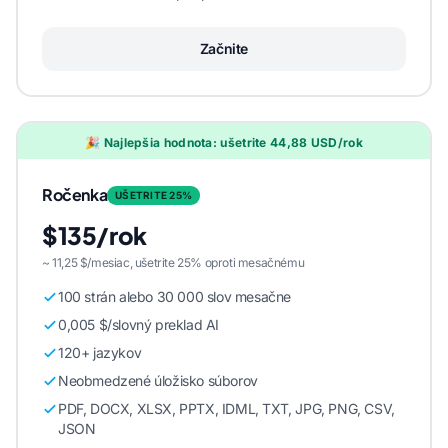
Začnite
🎉 Najlepšia hodnota: ušetrite 44,88 USD/rok
Ročenka
UŠETRITE 25%
$135/rok
~ 11,25 $/mesiac, ušetrite 25% oproti mesačnému
100 strán alebo 30 000 slov mesačne
0,005 $/slovný preklad AI
120+ jazykov
Neobmedzené úložisko súborov
PDF, DOCX, XLSX, PPTX, IDML, TXT, JPG, PNG, CSV,
JSON