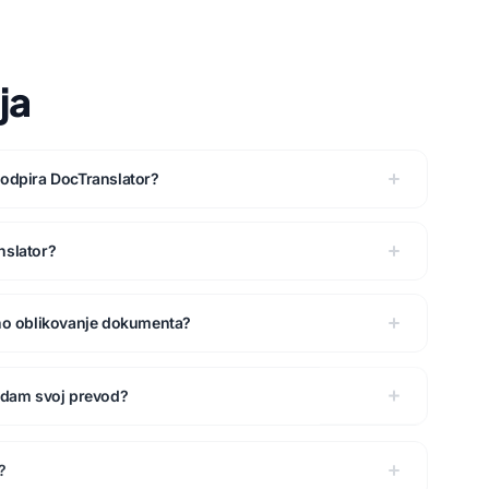
ja
podpira DocTranslator?
nslator?
rno oblikovanje dokumenta?
ledam svoj prevod?
?