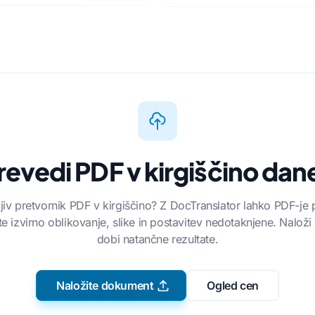
revedi PDF v kirgiščino dan
sljiv pretvornik PDF v kirgiščino? Z DocTranslator lahko PDF-je 
te izvirno oblikovanje, slike in postavitev nedotaknjene. Naloži
dobi natančne rezultate.
Naložite dokument
Ogled cen