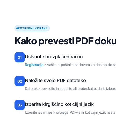
POTREBNI KORAKI
Kako prevesti PDF doku
Ustvarite brezplačen račun
01
Registracija
z vašim e-poštnim naslovom za dostop do sp
Naložite svojo PDF datoteko
02
Datoteko povlecite in spustite ali prebrskajte, da jo izber
Izberite kirgiščino kot ciljni jezik
03
Izberite izvirni jezik svojega PDF-ja in kot ciljni jezik nasta