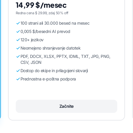
14,99 $/mesec
Redna cena $ 29.99, zdaj 50% off
100 strani ali 30.000 besed na mesec
0,005 $/besedni AI prevod
120+ jezikov
Neomejeno shranjevanje datotek
PDF, DOCX, XLSX, PPTX, IDML, TXT, JPG, PNG,
CSV, JSON
Dostop do ekipe in prilagojeni slovarji
Prednostna e-poštna podpora
Začnite