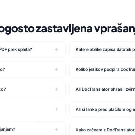
ogosto zastavljena vprašan
 PDF prek spleta?
Katere oblike zapisa datotek 
co?
Koliko jezikov podpira DocTra
co?
Ali DocTranslator ohrani izvi
Ali si lahko pred plačilom og
ajanjem?
Kako začnem z DocTranslator