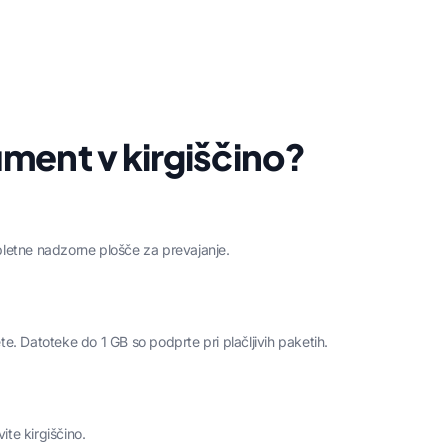
ment v kirgiščino?
letne nadzorne plošče za prevajanje.
ete. Datoteke do 1 GB so podprte pri plačljivih paketih.
vite kirgiščino.