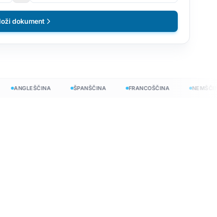
loži dokument
ANGLEŠČINA
ŠPANŠČINA
FRANCOŠČINA
NEMŠČINA
no