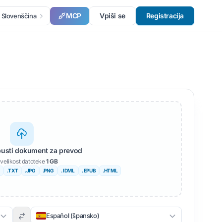
MCP
Vpiši se
Registracija
Slovenščina
spusti dokument za prevod
velikost datoteke
1 GB
.TXT
.JPG
.PNG
. IDML
. EPUB
.HTML
Español (špansko)