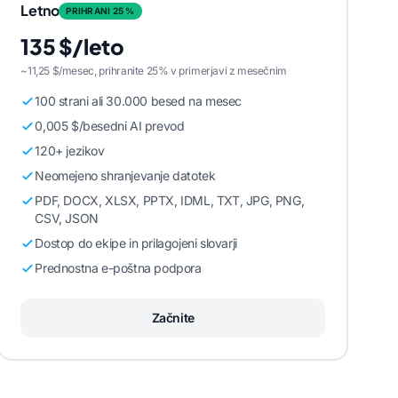
Letno
PRIHRANI 25 %
135 $/leto
~11,25 $/mesec, prihranite 25% v primerjavi z mesečnim
100 strani ali 30.000 besed na mesec
0,005 $/besedni AI prevod
120+ jezikov
Neomejeno shranjevanje datotek
PDF, DOCX, XLSX, PPTX, IDML, TXT, JPG, PNG,
CSV, JSON
Dostop do ekipe in prilagojeni slovarji
Prednostna e-poštna podpora
Začnite