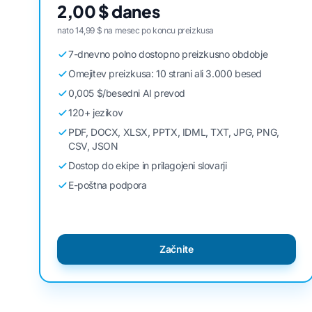
2,00 $ danes
nato 14,99 $ na mesec po koncu preizkusa
7-dnevno polno dostopno preizkusno obdobje
Omejitev preizkusa: 10 strani ali 3.000 besed
0,005 $/besedni AI prevod
120+ jezikov
PDF, DOCX, XLSX, PPTX, IDML, TXT, JPG, PNG,
CSV, JSON
Dostop do ekipe in prilagojeni slovarji
E-poštna podpora
Začnite