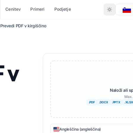
Cenitev
Primeri
Podjetje
Prevedi PDF v kirgiščino
VRSTI
PRETVORBA PO FORMATU
DRUGI JEZIKI
VEČ JEZIKOV
ent (.DOCX)
PDF v DOCX
Ne
Afriški
 v
 (.XLSX)
PDF v TXT
Bengalščina
švedščina
PT)
InDesign v PDF
Urdujščina
Hebrejščina
PTX
XLSX v PDF
Norveški
Srbsko
Naloži ali 
Max. 
ign (.IDML)
TXT v XLSX
Maratščina
Slovenščina
.PDF
.DOCX
.PPTX
. XLSX
UB
JPG v PDF
Telugu
Svahili
alec
JPEG v PDF
Tamilščina
Amharščina
Angleščina (angleščina)
oteke TXT
PNG v PDF
Turško
Albanski