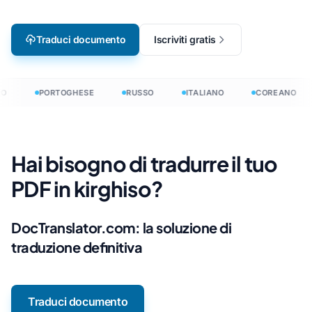
Traduci documento
Iscriviti gratis
O
PORTOGHESE
RUSSO
ITALIANO
COREANO
Hai bisogno di tradurre il tuo
PDF in kirghiso?
DocTranslator.com: la soluzione di
traduzione definitiva
Traduci documento