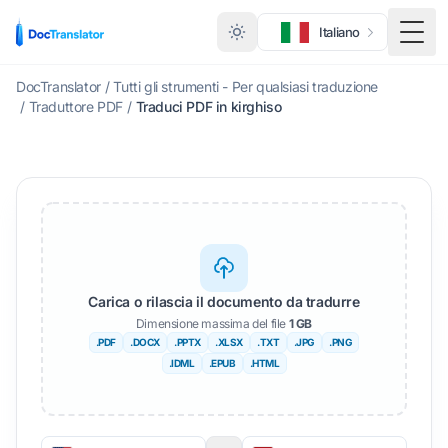
Italiano
Menu 
DocTranslator
/
Tutti gli strumenti - Per qualsiasi traduzione
/
Traduttore PDF
/
Traduci PDF in kirghiso
Carica o rilascia il documento da tradurre
Dimensione massima del file
1 GB
.PDF
.DOCX
.PPTX
.XLSX
.TXT
.JPG
.PNG
.IDML
.EPUB
.HTML