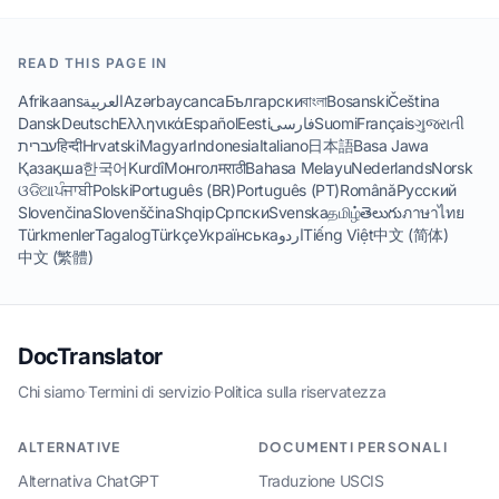
READ THIS PAGE IN
Afrikaans
العربية
Azərbaycanca
Български
বাংলা
Bosanski
Čeština
Dansk
Deutsch
Ελληνικά
Español
Eesti
فارسی
Suomi
Français
ગુજરાતી
עברית
हिन्दी
Hrvatski
Magyar
Indonesia
Italiano
日本語
Basa Jawa
Қазақша
한국어
Kurdî
Монгол
मराठी
Bahasa Melayu
Nederlands
Norsk
ଓଡିଆ
ਪੰਜਾਬੀ
Polski
Português (BR)
Português (PT)
Română
Русский
Slovenčina
Slovenščina
Shqip
Српски
Svenska
தமிழ்
తెలుగు
ภาษาไทย
Türkmenler
Tagalog
Türkçe
Українська
اردو
Tiếng Việt
中文 (简体)
中文 (繁體)
DocTranslator
Chi siamo
·
Termini di servizio
·
Politica sulla riservatezza
ALTERNATIVE
DOCUMENTI PERSONALI
Alternativa ChatGPT
Traduzione USCIS