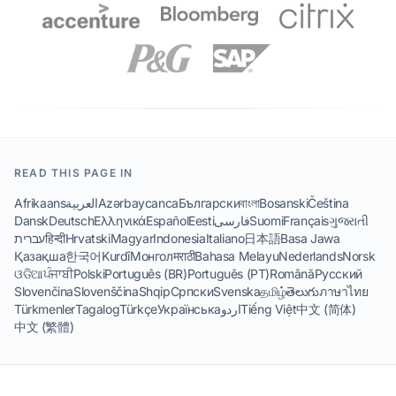
READ THIS PAGE IN
Afrikaans
العربية
Azərbaycanca
Български
বাংলা
Bosanski
Čeština
Dansk
Deutsch
Ελληνικά
Español
Eesti
فارسی
Suomi
Français
ગુજરાતી
עברית
हिन्दी
Hrvatski
Magyar
Indonesia
Italiano
日本語
Basa Jawa
Қазақша
한국어
Kurdî
Монгол
मराठी
Bahasa Melayu
Nederlands
Norsk
ଓଡିଆ
ਪੰਜਾਬੀ
Polski
Português (BR)
Português (PT)
Română
Русский
Slovenčina
Slovenščina
Shqip
Српски
Svenska
தமிழ்
తెలుగు
ภาษาไทย
Türkmenler
Tagalog
Türkçe
Українська
اردو
Tiếng Việt
中文 (简体)
中文 (繁體)