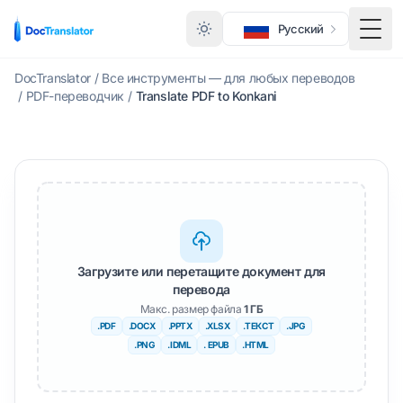
Русский
Меню
DocTranslator
/
Все инструменты — для любых переводов
/
PDF-переводчик
/
Translate PDF to Konkani
Загрузите или перетащите документ для
перевода
Макс. размер файла
1 ГБ
.PDF
.DOCX
.PPTX
.XLSX
.ТЕКСТ
.JPG
.PNG
.IDML
. EPUB
.HTML