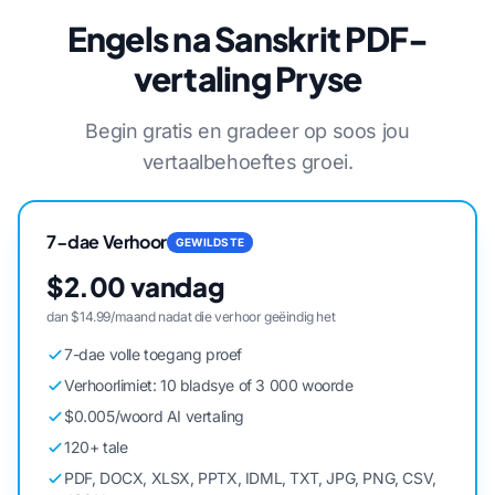
Engels na Sanskrit PDF-
vertaling Pryse
Begin gratis en gradeer op soos jou
vertaalbehoeftes groei.
7-dae Verhoor
GEWILDSTE
$2.00 vandag
dan $14.99/maand nadat die verhoor geëindig het
7-dae volle toegang proef
Verhoorlimiet: 10 bladsye of 3 000 woorde
$0.005/woord AI vertaling
120+ tale
PDF, DOCX, XLSX, PPTX, IDML, TXT, JPG, PNG, CSV,