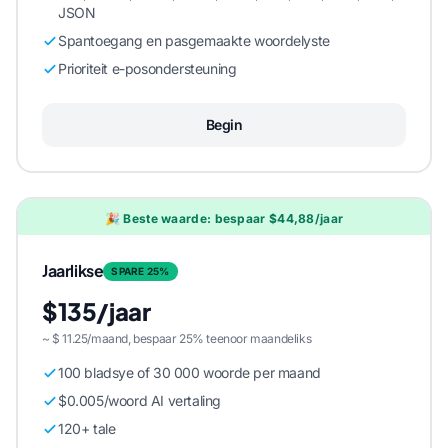
JSON
Spantoegang en pasgemaakte woordelyste
Prioriteit e-posondersteuning
Begin
🎉 Beste waarde: bespaar $44,88/jaar
Jaarlikse
SPARE 25%
$135/jaar
~ $ 11.25/maand, bespaar 25% teenoor maandeliks
100 bladsye of 30 000 woorde per maand
$0.005/woord AI vertaling
120+ tale