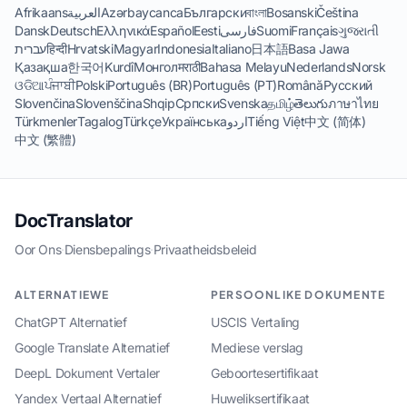
Afrikaans
العربية
Azərbaycanca
Български
বাংলা
Bosanski
Čeština
Dansk
Deutsch
Ελληνικά
Español
Eesti
فارسی
Suomi
Français
ગુજરાતી
עברית
हिन्दी
Hrvatski
Magyar
Indonesia
Italiano
日本語
Basa Jawa
Қазақша
한국어
Kurdî
Монгол
मराठी
Bahasa Melayu
Nederlands
Norsk
ଓଡିଆ
ਪੰਜਾਬੀ
Polski
Português (BR)
Português (PT)
Română
Русский
Slovenčina
Slovenščina
Shqip
Српски
Svenska
தமிழ்
తెలుగు
ภาษาไทย
Türkmenler
Tagalog
Türkçe
Українська
اردو
Tiếng Việt
中文 (简体)
中文 (繁體)
DocTranslator
Oor Ons
·
Diensbepalings
·
Privaatheidsbeleid
ALTERNATIEWE
PERSOONLIKE DOKUMENTE
ChatGPT Alternatief
USCIS Vertaling
Google Translate Alternatief
Mediese verslag
DeepL Dokument Vertaler
Geboortesertifikaat
Yandex Vertaal Alternatief
Huweliksertifikaat