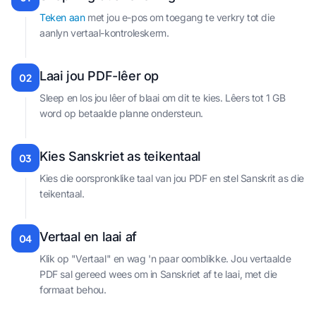
Teken aan
met jou e-pos om toegang te verkry tot die
aanlyn vertaal-kontroleskerm.
Laai jou PDF-lêer op
02
Sleep en los jou lêer of blaai om dit te kies. Lêers tot 1 GB
word op betaalde planne ondersteun.
Kies Sanskriet as teikentaal
03
Kies die oorspronklike taal van jou PDF en stel Sanskrit as die
teikentaal.
Vertaal en laai af
04
Klik op "Vertaal" en wag 'n paar oomblikke. Jou vertaalde
PDF sal gereed wees om in Sanskriet af te laai, met die
formaat behou.