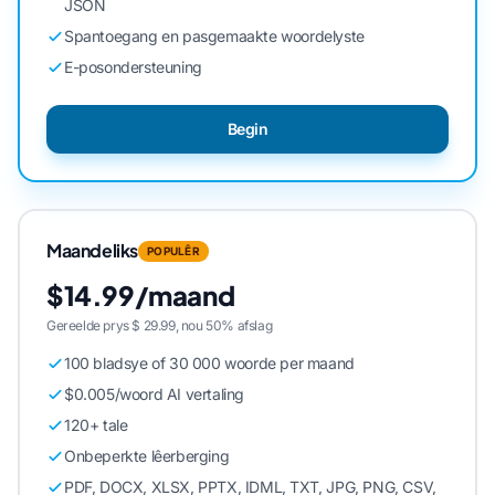
JSON
Spantoegang en pasgemaakte woordelyste
E-posondersteuning
Begin
Maandeliks
POPULÊR
$14.99/maand
Gereelde prys $ 29.99, nou 50% afslag
100 bladsye of 30 000 woorde per maand
$0.005/woord AI vertaling
120+ tale
Onbeperkte lêerberging
PDF, DOCX, XLSX, PPTX, IDML, TXT, JPG, PNG, CSV,