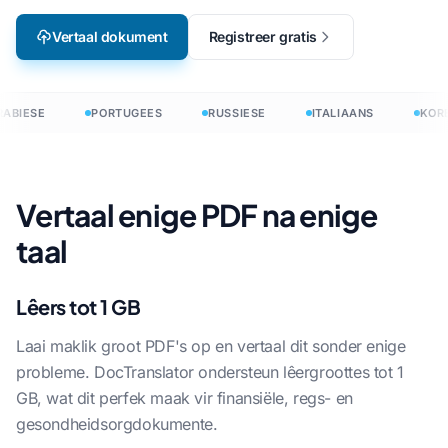
Vertaal dokument
Registreer gratis
ABIESE
PORTUGEES
RUSSIESE
ITALIAANS
KOR
Vertaal enige PDF na enige
taal
Lêers tot 1 GB
Laai maklik groot PDF's op en vertaal dit sonder enige
probleme. DocTranslator ondersteun lêergroottes tot 1
GB, wat dit perfek maak vir finansiële, regs- en
gesondheidsorgdokumente.