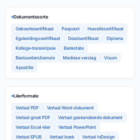
Dokumentsoorte
Geboortesertifikaat
Paspoort
Huweliksertifikaat
Egskeidingssertifikaat
Doodsertifikaat
Diploma
Kollege-transkripsie
Bankstate
Bestuurderslisensie
Mediese verslag
Visum
Apostille
Lêerformate
Vertaal PDF
Vertaal Word-dokument
Vertaal groot PDF
Vertaal geskandeerde dokument
Vertaal Excel-lêer
Vertaal PowerPoint
Vertaal EPUB
Vertaal boek
Vertaal InDesign