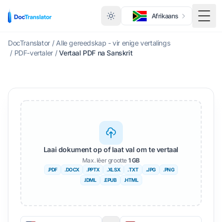
Afrikaans
Wisse
DocTranslator
/
Alle gereedskap - vir enige vertalings
/
PDF-vertaler
/
Vertaal PDF na Sanskrit
Laai dokument op of laat val om te vertaal
Max. lêer grootte
1 GB
.PDF
.DOCX
.PPTX
.XLSX
.TXT
.JPG
.PNG
.IDML
.EPUB
.HTML