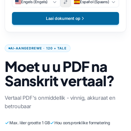
Engels (Engels)
Español (Spaans)
Laai dokument op
AI-AANGEDREWE · 120 + TALE
Moet u u PDF na
Sanskrit vertaal?
Vertaal PDF's onmiddellik - vinnig, akkuraat en
betroubaar
Max. lêer grootte 1 GB
Hou oorspronklike formatering