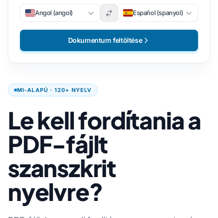
Angol (angol)
Español (spanyol)
Dokumentum feltöltése
MI-ALAPÚ · 120+ NYELV
Le kell fordítania a
PDF-fájlt
szanszkrit
nyelvre?