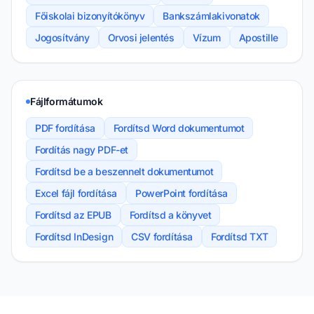
Főiskolai bizonyítókönyv
Bankszámlakivonatok
Jogosítvány
Orvosi jelentés
Vízum
Apostille
Fájlformátumok
PDF fordítása
Fordítsd Word dokumentumot
Fordítás nagy PDF-et
Fordítsd be a beszennelt dokumentumot
Excel fájl fordítása
PowerPoint fordítása
Fordítsd az EPUB
Fordítsd a könyvet
Fordítsd InDesign
CSV fordítása
Fordítsd TXT