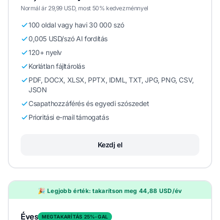
Normál ár 29,99 USD, most 50% kedvezménnyel
100 oldal vagy havi 30 000 szó
0,005 USD/szó AI fordítás
120+ nyelv
Korlátlan fájltárolás
PDF, DOCX, XLSX, PPTX, IDML, TXT, JPG, PNG, CSV,
JSON
Csapathozzáférés és egyedi szószedet
Prioritási e-mail támogatás
Kezdj el
🎉 Legjobb érték: takarítson meg 44,88 USD/év
Éves
MEGTAKARÍTÁS 25%-GAL