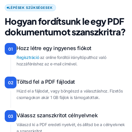
LÉPÉSEK SZÜKSÉGESEK
Hogyan fordítsunk le egy PDF
dokumentumot szanszkritra?
Hozz létre egy ingyenes fiókot
01
Regisztráció
az online fordítói irányítópulthoz való
hozzáféréshez az e-mail címével.
Töltsd fel a PDF fájlodat
02
Húzd el a fájlodat, vagy böngészd a választáshoz. Fizetős
csomagokon akár 1 GB fájlok is támogatottak.
Válassz szanszkritot célnyelvnek
03
Válaszd ki a PDF eredeti nyelvét, és állítsd be a célnyelvnek
a szanszkritot.