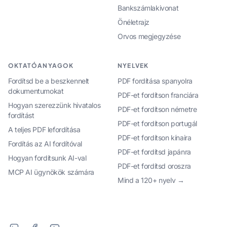
Bankszámlakivonat
Önéletrajz
Orvos megjegyzése
OKTATÓANYAGOK
NYELVEK
Fordítsd be a beszkennelt
PDF fordítása spanyolra
dokumentumokat
PDF-et fordítson franciára
Hogyan szerezzünk hivatalos
PDF-et fordítson németre
fordítást
PDF-et fordítson portugál
A teljes PDF lefordítása
PDF-et fordítson kínaira
Fordítás az AI fordítóval
PDF-et fordítsd japánra
Hogyan fordítsunk AI-val
PDF-et fordítsd oroszra
MCP AI ügynökök számára
Mind a 120+ nyelv →