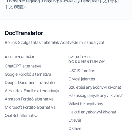
Türkmenler
Tagalog
Türkçe
Українська
اردو
Tiếng Việt
中文 (简体)
中文 (繁體)
DocTranslator
Rólunk
·
Szolgáltatási feltételek
·
Adatvédelmi szabályzat
ALTERNATÍVÁK
SZEMÉLYES
DOKUMENTUMOK
ChatGPT alternatíva
USCIS fordítás
Google Fordító alternatíva
Orvosi jelentés
DeepL Document Translator
Születési anyakönyvi kivonat
A Yandex Fordító alternatívája
Házassági anyakönyvi kivonat
Amazon Fordító alternatíva
Válási bizonyítvány
Microsoft Fordító alternatíva
Halotti anyakönyvi kivonat
QuillBot alternatíva
Útlevél
Oklevél