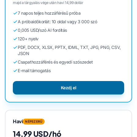
majd a tárgyalás vége után havi 14,99 dollár
7 napos teljes hozzáférésű próba
A próbaidőkorlát: 10 oldal vagy 3 000 szó
0,005 USD/szó AI fordítás
120+ nyelv
PDF, DOCX, XLSX, PPTX, IDML, TXT, JPG, PNG, CSV,
JSON
Csapathozzáférés és egyedi szószedet
E-mail támogatás
Kezdj el
Havi
NÉPSZERŰ
14,99 USD/hó