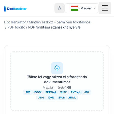
Magyar
Kapc
DocTranslator
/
Minden eszköz – bármilyen fordításhoz
/
PDF fordító
/
PDF fordítása szanszkrit nyelvre
Töltse fel vagy húzza el a fordítandó
dokumentumot
Max. fájl mérete
1 GB
.PDF
.DOCX
.PPTX fájl
.XLSX
.TXT fájl
.JPG
.PNG
.IDML
.EPUB
.HTML