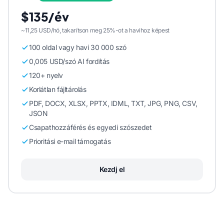
$135/év
~11,25 USD/hó, takarítson meg 25%-ot a havihoz képest
100 oldal vagy havi 30 000 szó
0,005 USD/szó AI fordítás
120+ nyelv
Korlátlan fájltárolás
PDF, DOCX, XLSX, PPTX, IDML, TXT, JPG, PNG, CSV,
JSON
Csapathozzáférés és egyedi szószedet
Prioritási e-mail támogatás
Kezdj el