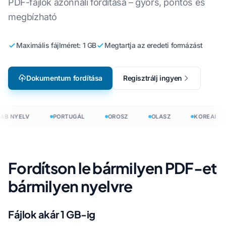
PDF-fájlok azonnali fordítása – gyors, pontos és
megbízható
Maximális fájlméret: 1 GB
Megtartja az eredeti formázást
Dokumentum fordítása
Regisztrálj ingyen
AB NYELV
PORTUGÁL
OROSZ
OLASZ
KOREAI
Fordítson le bármilyen PDF-et
bármilyen nyelvre
Fájlok akár 1 GB-ig