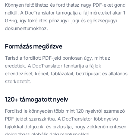
Könnyen feltölthetsz és fordíthatsz nagy PDF-eket gond
nélkül. A DocTranslator támogatja a fájlméreteket akár 1
GB-ig, így tökéletes pénzügyi, jogi és egészségügyi
dokumentumokhoz.
Formázás megőrizve
Tartsd a fordított PDF-jeid pontosan úgy, mint az
eredetiek. A DocTranslator fenntartja a fájlok
elrendezését, képeit, táblázatait, betűtípusait és általános
szerkezetét.
120+ támogatott nyelv
Fordítsd le könnyedén több mint 120 nyelvről származó
PDF-jeidet szanszkritra. A DocTranslator többnyelvű
fájlokkal dolgozik, és biztosítja, hogy zökkenőmentesen
dolgozhass globális dokumentumokkal.