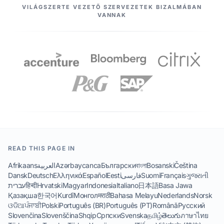
PARTNEREINK
VILÁGSZERTE VEZETŐ SZERVEZETEK BIZALMÁBAN
VANNAK
READ THIS PAGE IN
Afrikaans
العربية
Azərbaycanca
Български
বাংলা
Bosanski
Čeština
Dansk
Deutsch
Ελληνικά
Español
Eesti
فارسی
Suomi
Français
ગુજરાતી
עברית
हिन्दी
Hrvatski
Magyar
Indonesia
Italiano
日本語
Basa Jawa
Қазақша
한국어
Kurdî
Монгол
मराठी
Bahasa Melayu
Nederlands
Norsk
ଓଡିଆ
ਪੰਜਾਬੀ
Polski
Português (BR)
Português (PT)
Română
Русский
Slovenčina
Slovenščina
Shqip
Српски
Svenska
தமிழ்
తెలుగు
ภาษาไทย