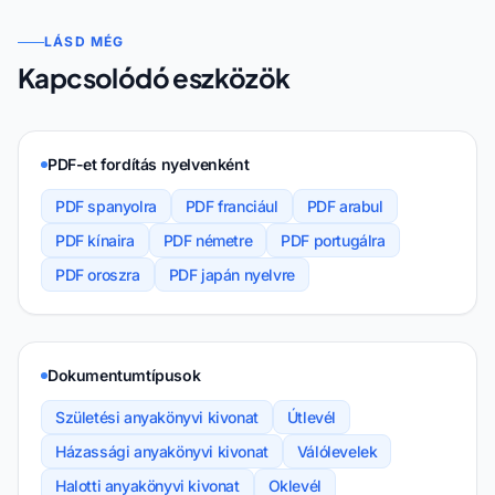
LÁSD MÉG
Kapcsolódó eszközök
PDF-et fordítás nyelvenként
PDF spanyolra
PDF franciául
PDF arabul
PDF kínaira
PDF németre
PDF portugálra
PDF oroszra
PDF japán nyelvre
Dokumentumtípusok
Születési anyakönyvi kivonat
Útlevél
Házassági anyakönyvi kivonat
Válólevelek
Halotti anyakönyvi kivonat
Oklevél