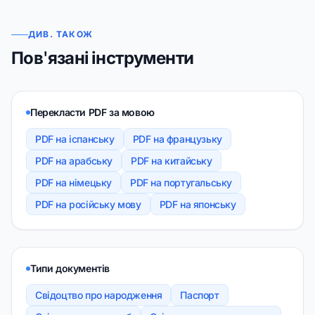
ДИВ. ТАКОЖ
Пов'язані інструменти
Перекласти PDF за мовою
PDF на іспанську
PDF на французьку
PDF на арабську
PDF на китайську
PDF на німецьку
PDF на португальську
PDF на російську мову
PDF на японську
Типи документів
Свідоцтво про народження
Паспорт