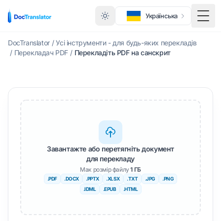
Українська
Пере
DocTranslator
/
Усі інструменти - для будь-яких перекладів
/
Перекладач PDF
/
Перекладіть PDF на санскрит
Завантажте або перетягніть документ
для перекладу
Мак розмір файлу
1 ГБ
.PDF
.DOCX
.PPTX
.XLSX
.TXT
.JPG
.PNG
.IDML
.EPUB
.HTML