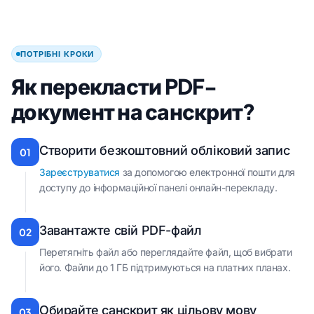
ПОТРІБНІ КРОКИ
Як перекласти PDF-
документ на санскрит?
Створити безкоштовний обліковий запис
01
Зареєструватися
за допомогою електронної пошти для
доступу до інформаційної панелі онлайн-перекладу.
Завантажте свій PDF-файл
02
Перетягніть файл або переглядайте файл, щоб вибрати
його. Файли до 1 ГБ підтримуються на платних планах.
Обирайте санскрит як цільову мову
03