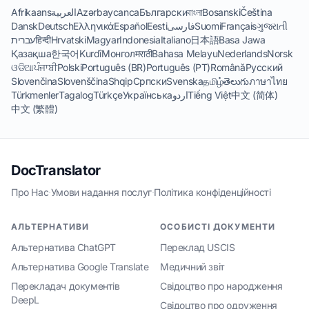
Afrikaans
العربية
Azərbaycanca
Български
বাংলা
Bosanski
Čeština
Dansk
Deutsch
Ελληνικά
Español
Eesti
فارسی
Suomi
Français
ગુજરાતી
עברית
हिन्दी
Hrvatski
Magyar
Indonesia
Italiano
日本語
Basa Jawa
Қазақша
한국어
Kurdî
Монгол
मराठी
Bahasa Melayu
Nederlands
Norsk
ଓଡିଆ
ਪੰਜਾਬੀ
Polski
Português (BR)
Português (PT)
Română
Русский
Slovenčina
Slovenščina
Shqip
Српски
Svenska
தமிழ்
తెలుగు
ภาษาไทย
Türkmenler
Tagalog
Türkçe
Українська
اردو
Tiếng Việt
中文 (简体)
中文 (繁體)
DocTranslator
Про Нас
·
Умови надання послуг
·
Політика конфіденційності
АЛЬТЕРНАТИВИ
ОСОБИСТІ ДОКУМЕНТИ
Альтернатива ChatGPT
Переклад USCIS
Альтернатива Google Translate
Медичний звіт
Перекладач документів
Свідоцтво про народження
DeepL
Свідоцтво про одруження