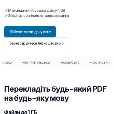
Максимальний розмір файлу 1 GB
Зберігає оригінальне форматування
Перекласти документ
Зареєструйтеся безкоштовно
АБСЬКА
ПОРТУГАЛЬСЬКА
РОСІЙСЬКА
ІТАЛІЙСЬКА
Перекладіть будь-який PDF
на будь-яку мову
Файли до 1 ГБ