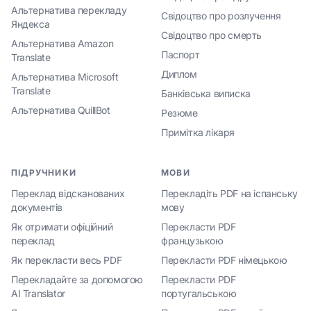
Альтернатива перекладу
Свідоцтво про розлучення
Яндекса
Свідоцтво про смерть
Альтернатива Amazon
Паспорт
Translate
Диплом
Альтернатива Microsoft
Translate
Банківська виписка
Альтернатива QuillBot
Резюме
Примітка лікаря
ПІДРУЧНИКИ
МОВИ
Переклад відсканованих
Перекладіть PDF на іспанську
документів
мову
Як отримати офіційний
Перекласти PDF
переклад
французькою
Як перекласти весь PDF
Перекласти PDF німецькою
Перекладайте за допомогою
Перекласти PDF
AI Translator
португальською