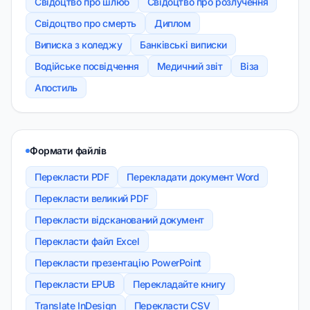
Свідоцтво про шлюб
Свідоцтво про розлучення
Свідоцтво про смерть
Диплом
Виписка з коледжу
Банківські виписки
Водійське посвідчення
Медичний звіт
Віза
Апостиль
Формати файлів
Перекласти PDF
Перекладати документ Word
Перекласти великий PDF
Перекласти відсканований документ
Перекласти файл Excel
Перекласти презентацію PowerPoint
Перекласти EPUB
Перекладайте книгу
Translate InDesign
Перекласти CSV