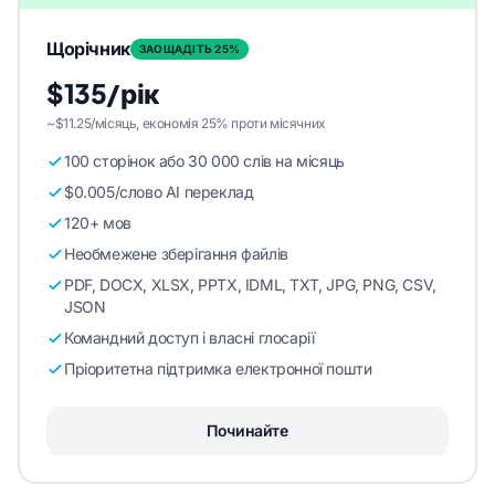
Щорічник
ЗАОЩАДІТЬ 25%
$135/рік
~$11.25/місяць, економія 25% проти місячних
100 сторінок або 30 000 слів на місяць
$0.005/слово AI переклад
120+ мов
Необмежене зберігання файлів
PDF, DOCX, XLSX, PPTX, IDML, TXT, JPG, PNG, CSV,
JSON
Командний доступ і власні глосарії
Пріоритетна підтримка електронної пошти
Починайте