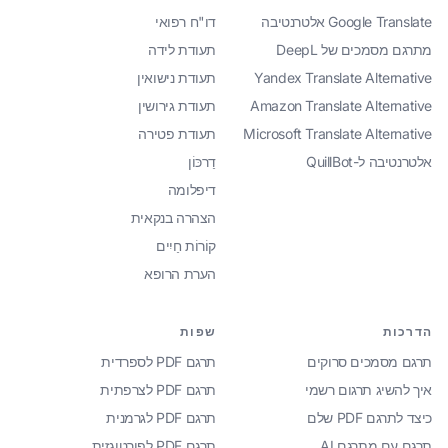
Google Translate אלטרנטיבה
דו"ח רפואי
מתרגם מסמכים של DeepL
תעודת לידה
Yandex Translate Alternative
תעודת נישואין
Amazon Translate Alternative
תעודת גירושין
Microsoft Translate Alternative
תעודת פטירה
אלטרנטיבה ל-QuillBot
דַרכּוֹן
דיפלומה
הצהרה בנקאית
קוֹרוֹת חַיִים
הערת הרופא
הדרכות
שפות
תרגם מסמכים סרוקים
תרגם PDF לספרדית
איך להשיג תרגום רשמי
תרגם PDF לצרפתית
כיצד לתרגם PDF שלם
תרגם PDF לגרמנית
תרגם עם מתרגם AI
תרגם PDF לפורטוגזית