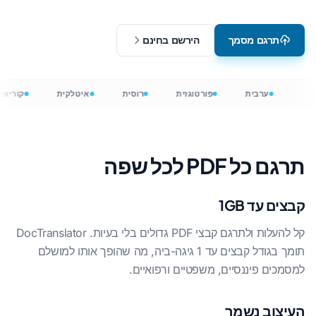
תרגם מסמך
הירשם בחינם
ערבית
פורטוגזית
רוסית
איטלקית
קוריאנ
תרגם כל PDF לכל שפה
קבצים עד 1GB
קל להעלות ולתרגם קבצי PDF גדולים בלי בעיות. DocTranslator
תומך בגודל קבצים עד 1 גיגה-ביה, מה שהופך אותו למושלם
למסמכים פיננסיים, משפטיים ורפואיים.
העיצוב נשמר