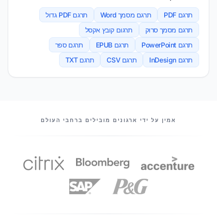
תרגם PDF
תרגם מסמך Word
תרגם PDF גדול
תרגם מסמך סרוק
תרגום קובץ אקסל
תרגם PowerPoint
תרגם EPUB
תרגם ספר
תרגם InDesign
תרגם CSV
תרגם TXT
השותפים שלנו
אמין על ידי ארגונים מובילים ברחבי העולם