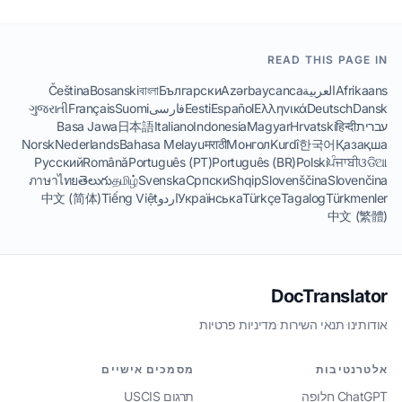
READ THIS PAGE IN
Afrikaans
العربية
Azərbaycanca
Български
বাংলা
Bosanski
Čeština
Dansk
Deutsch
Ελληνικά
Español
Eesti
فارسی
Suomi
Français
ગુજરાતી
עברית
हिन्दी
Hrvatski
Magyar
Indonesia
Italiano
日本語
Basa Jawa
Norsk
Nederlands
Bahasa Melayu
मराठी
Монгол
Kurdî
한국어
Қазақша
Русский
Română
Português (PT)
Português (BR)
Polski
ਪੰਜਾਬੀ
ଓଡିଆ
ภาษาไทย
తెలుగు
தமிழ்
Svenska
Српски
Shqip
Slovenščina
Slovenčina
Türkmenler
Tagalog
Türkçe
Українська
اردو
Tiếng Việt
中文 (简体)
中文 (繁體)
DocTranslator
אודותינו
·
תנאי השירות
·
מדיניות פרטיות
אלטרנטיבות
מסמכים אישיים
ChatGPT חלופה
תרגום USCIS