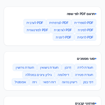
תרגום PDF לפי שפה
PDF לספרדית
PDF לצרפתית
PDF לערבית
PDF לסינית
PDF לגרמנית
PDF לפורטוגזית
PDF לרוסית
PDF ליפנית
סוגי מסמכים
תעודת לידה
דַרכּוֹן
תעודת נישואין
תעודת גירושין
תעודת פטירה
דיפלומה
גיליון ציונים במכללה
דפי בנק
רישיון נהיגה
דוח רפואי
ויזה
אפוסטיל
פורמטי קבצים