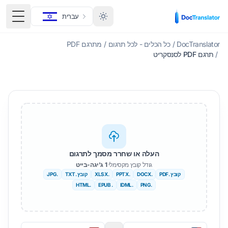
עברית
תפריט
DocTranslator
/
כל הכלים - לכל תרגום
/
מתרגם PDF
/
תרגם PDF לסנסקריט
העלה או שחרר מסמך לתרגום
גודל קובץ מקסימלי
1 ג'יגה-בייט
קובץ .PDF
.DOCX
.PPTX
.XLSX
קובץ .TXT
.JPG
.HTML
. EPUB
.IDML
.PNG