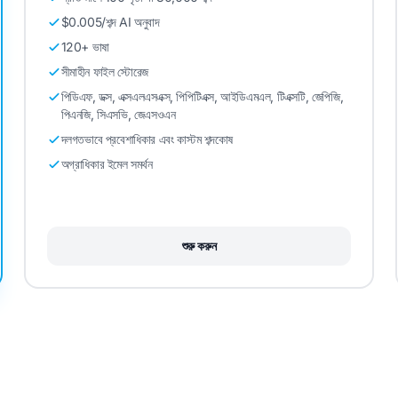
$0.005/শব্দ AI অনুবাদ
120+ ভাষা
সীমাহীন ফাইল স্টোরেজ
পিডিএফ, ডক্স, এক্সএলএসএক্স, পিপিটিএক্স, আইডিএমএল, টিএক্সটি, জেপিজি,
পিএনজি, সিএসভি, জেএসওএন
দলগতভাবে প্রবেশাধিকার এবং কাস্টম শব্দকোষ
অগ্রাধিকার ইমেল সমর্থন
শুরু করুন