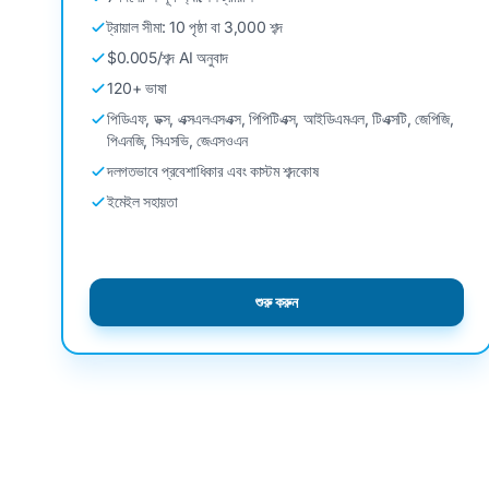
ট্রায়াল সীমা: 10 পৃষ্ঠা বা 3,000 শব্দ
$0.005/শব্দ AI অনুবাদ
120+ ভাষা
পিডিএফ, ডক্স, এক্সএলএসএক্স, পিপিটিএক্স, আইডিএমএল, টিএক্সটি, জেপিজি,
পিএনজি, সিএসভি, জেএসওএন
দলগতভাবে প্রবেশাধিকার এবং কাস্টম শব্দকোষ
ইমেইল সহায়তা
শুরু করুন