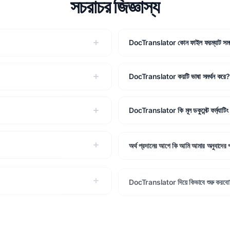
সচরাচর জিজ্ঞাস্য
DocTranslator কোন ফাইল ফরম্যাট সমর্
DocTranslator কয়টি ভাষা সমর্থন করে?
DocTranslator কি মূল ডকুমেন্ট ফর্ম্যাটিং
অর্থ প্রদানের আগে কি আমি আমার অনুবাদের পূ
DocTranslator দিয়ে কিভাবে শুরু করব