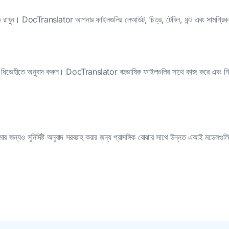
রাখুন। DocTranslator আপনার ফাইলগুলির লেআউট, চিত্র, টেবিল, ফন্ট এবং সামগ্রিক 
িভেহীতে অনুবাদ করুন। DocTranslator বহুভাষিক ফাইলগুলির সাথে কাজ করে এবং নিশ্চিত 
োর জন্যও সুনির্দিষ্ট অনুবাদ সরবরাহ করার জন্য প্রাসঙ্গিক বোঝার সাথে উন্নত এআই মডেলগ