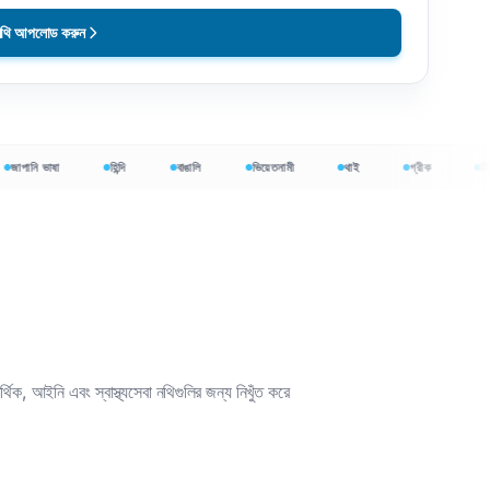
নথি আপলোড করুন
পানি ভাষা
হিন্দি
বাঙালি
ভিয়েতনামী
থাই
গ্রীক
হিব্রু
 আইনি এবং স্বাস্থ্যসেবা নথিগুলির জন্য নিখুঁত করে
মূল্যে শুরু