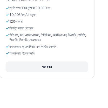
প্রতি মাসে 100 পৃষ্ঠা বা 30,000 শব্দ
$0.005/শব্দ AI অনুবাদ
120+ ভাষা
সীমাহীন ফাইল স্টোরেজ
পিডিএফ, ডক্স, এক্সএলএসএক্স, পিপিটিএক্স, আইডিএমএল, টিএক্সটি, জেপিজি,
পিএনজি, সিএসভি, জেএসওএন
দলগতভাবে প্রবেশাধিকার এবং কাস্টম শব্দকোষ
অগ্রাধিকার ইমেল সমর্থন
শুরু করুন