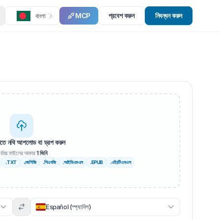
MCP
প্রবেশ করুন
নিবন্ধন করুন
বাংলা
রতে নথি আপলোড বা ড্রপ করুন
্বোচ্চ ফাইলের আকার
1 জিবি
.TXT
.জেপিজি
.পিএনজি
.আইডিএমএল
.EPUB
.এইচটিএমএল
Español (স্প্যানিশ)