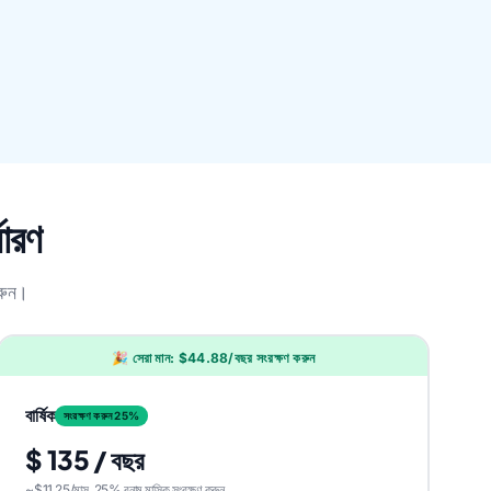
ধারণ
করুন।
🎉 সেরা মান: $44.88/বছর সংরক্ষণ করুন
বার্ষিক
সংরক্ষণ করুন 25%
$ 135 / বছর
~$11.25/মাস, 25% বনাম মাসিক সংরক্ষণ করুন