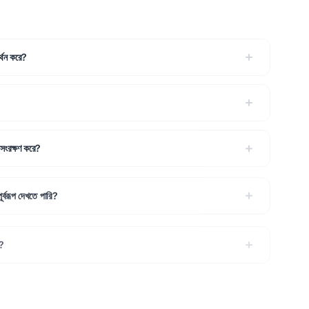
থন করে?
 সংরক্ষণ করে?
র্বরূপ দেখতে পারি?
ো?