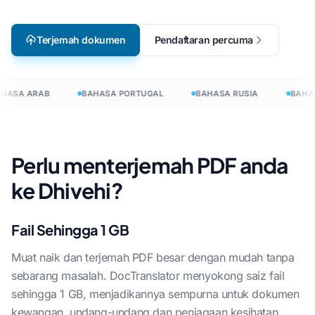
Terjemah dokumen
Pendaftaran percuma
HASA ARAB
BAHASA PORTUGAL
BAHASA RUSIA
BAHAS
Perlu menterjemah PDF anda
ke Dhivehi?
Fail Sehingga 1 GB
Muat naik dan terjemah PDF besar dengan mudah tanpa
sebarang masalah. DocTranslator menyokong saiz fail
sehingga 1 GB, menjadikannya sempurna untuk dokumen
kewangan, undang-undang dan penjagaan kesihatan.