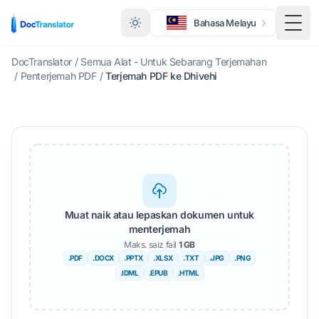
Bahasa Melayu
Togo
DocTranslator
/
Semua Alat - Untuk Sebarang Terjemahan
/
Penterjemah PDF
/
Terjemah PDF ke Dhivehi
Muat naik atau lepaskan dokumen untuk
menterjemah
Maks. saiz fail
1 GB
.PDF
.DOCX
.PPTX
.XLSX
.TXT
.JPG
.PNG
.IDML
.EPUB
.HTML