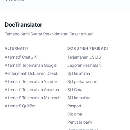
DocTranslator
Tentang Kami
·
Syarat Perkhidmatan
·
Dasar privasi
ALTERNATIF
DOKUMEN PERIBADI
Alternatif ChatGPT
Terjemahan USCIS
Alternatif Terjemahan Google
Laporan kesihatan
Penterjemah Dokumen DeepL
Sijil kelahiran
Alternatif Terjemahan Yandex
Sijil perkahwinan
Alternatif Terjemahan Amazon
Sijil Cerai
Alternatif Terjemahan Microsoft
Sijil kematian
Alternatif QuillBot
Pasport
Diploma
Penyata bank