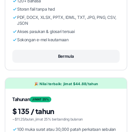
120+ bahasa
Storan fail tanpa had
PDF, DOCX, XLSX, PPTX, IDML, TXT, JPG, PNG, CSV,
JSON
Akses pasukan & glosari tersuai
Sokongan e-mel keutamaan
Bermula
🎉 Nilai terbaik: jimat $44.88/tahun
Tahunan
JIMAT 25%
$ 135 / tahun
~$11.25/bulan, jimat 25% berbanding bulanan
100 muka surat atau 30,000 patah perkataan sebulan