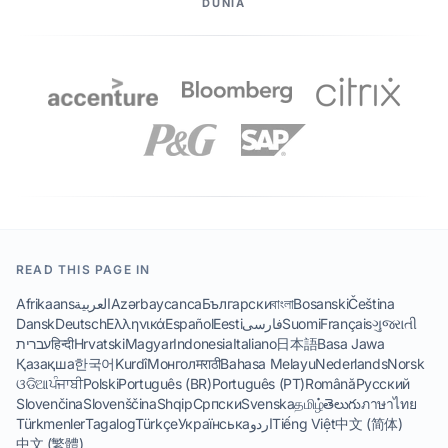
DUNIA
READ THIS PAGE IN
Afrikaans
العربية
Azərbaycanca
Български
বাংলা
Bosanski
Čeština
Dansk
Deutsch
Ελληνικά
Español
Eesti
فارسی
Suomi
Français
ગુજરાતી
עברית
हिन्दी
Hrvatski
Magyar
Indonesia
Italiano
日本語
Basa Jawa
Қазақша
한국어
Kurdî
Монгол
मराठी
Bahasa Melayu
Nederlands
Norsk
ଓଡିଆ
ਪੰਜਾਬੀ
Polski
Português (BR)
Português (PT)
Română
Русский
Slovenčina
Slovenščina
Shqip
Српски
Svenska
தமிழ்
తెలుగు
ภาษาไทย
Türkmenler
Tagalog
Türkçe
Українська
اردو
Tiếng Việt
中文 (简体)
中文 (繁體)