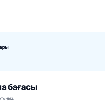
лары
а бағасы
ртыңыз.