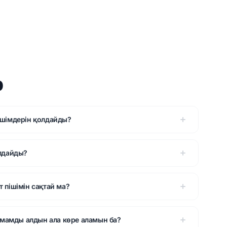
р
пішімдерін қолдайды?
олдайды?
т пішімін сақтай ма?
мамды алдын ала көре аламын ба?