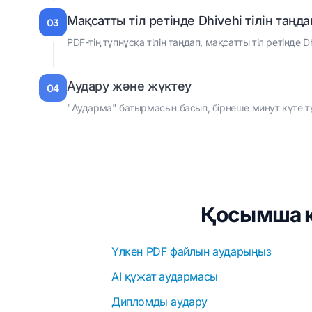
Мақсатты тіл ретінде Dhivehi тілін таңд
03
PDF-тің түпнұсқа тілін таңдап, мақсатты тіл ретінде D
Аудару және жүктеу
04
"Аударма" батырмасын басып, бірнеше минут күте тұр
Қосымша қ
Үлкен PDF файлын аударыңыз
AI құжат аудармасы
Дипломды аудару