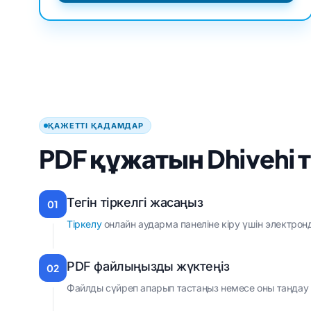
ҚАЖЕТТІ ҚАДАМДАР
PDF құжатын Dhivehi т
Тегін тіркелгі жасаңыз
01
Тіркелу
онлайн аударма панеліне кіру үшін электро
PDF файлыңызды жүктеңіз
02
Файлды сүйреп апарып тастаңыз немесе оны таңдау 