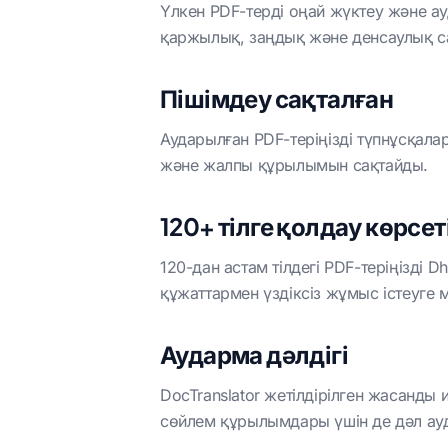
Үлкен PDF-терді оңай жүктеу және ау
Ағылшын тілінен урду
тіліне дейін
қаржылық, заңдық және денсаулық са
Пішімдеу сақталған
жаттарды 120+ тілге аударыңыз
Аударылған PDF-теріңізді түпнұсқалар
және жалпы құрылымын сақтайды.
120+ тілге қолдау көрсет
120-дан астам тілдегі PDF-теріңізді 
құжаттармен үздіксіз жұмыс істеуге м
Аударма дәлдігі
DocTranslator жетілдірілген жасанды и
сөйлем құрылымдары үшін де дәл ау