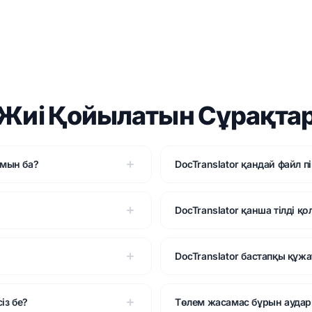
Жиі Қойылатын Сұрақта
амын ба?
DocTranslator қандай файл 
DocTranslator қанша тілді қ
DocTranslator бастапқы құжа
із бе?
Төлем жасамас бұрын аудар