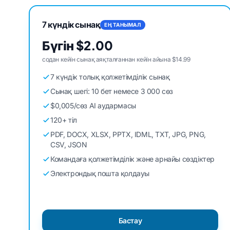
7 күндік сынақ
ЕҢ ТАНЫМАЛ
Бүгін $2.00
содан кейін сынақ аяқталғаннан кейін айына $14.99
7 күндік толық қолжетімділік сынақ
Сынақ шегі: 10 бет немесе 3 000 сөз
$0,005/сөз AI аудармасы
120+ тіл
PDF, DOCX, XLSX, PPTX, IDML, TXT, JPG, PNG,
CSV, JSON
Командаға қолжетімділік және арнайы сөздіктер
Электрондық пошта қолдауы
Бастау