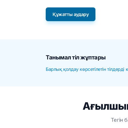
Құжатты аудару
Танымал тіл жұптары
Барлық қолдау көрсетілетін тілдерді 
Ағылшын
Тегін 