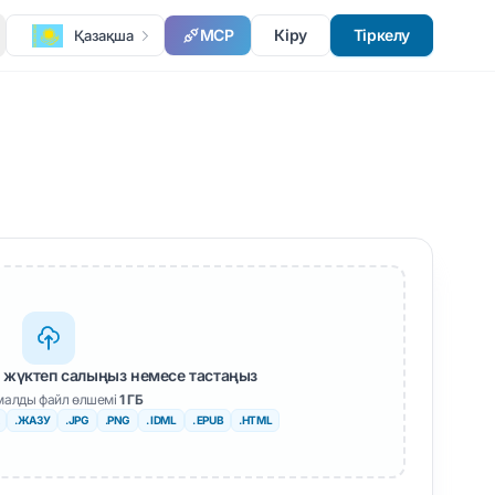
MCP
Кіру
Тіркелу
Қазақша
 жүктеп салыңыз немесе тастаңыз
алды файл өлшемі
1 ГБ
.ЖАЗУ
.JPG
.PNG
. IDML
. EPUB
.HTML