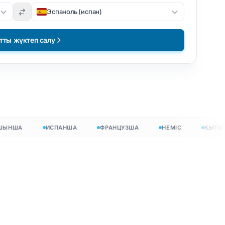
Эспаноль (испан)
тты жүктеп салу
НША
ИСПАНША
ФРАНЦУЗША
НЕМІС
ҚЫТАЙ