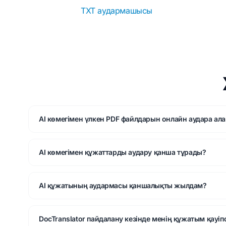
TXT аудармашысы
AI көмегімен үлкен PDF файлдарын онлайн аудара ал
AI көмегімен құжаттарды аудару қанша тұрады?
AI құжатының аудармасы қаншалықты жылдам?
DocTranslator пайдалану кезінде менің құжатым қауіпс