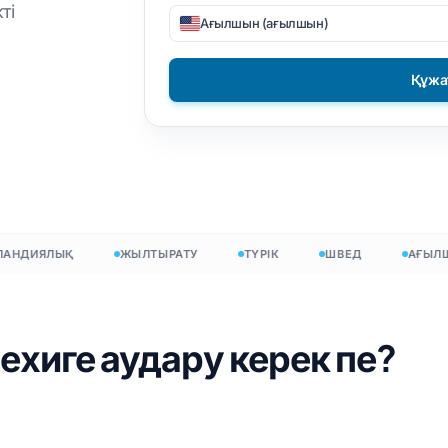
Түрік
Албан
ті
PNG файлын PDF
Ағылшын (ағылшын)
аудару
Вьетнамдық
Филиппин
форматына
ы
Итальян
Фин
DOCX – TXT
Құжа
ы
шысы
Поляк
Болгар
EPUB - PDF
 саны
Украин
Венгр
есептегіш
Латын
Зулу
ның саны
Чех
Йоруба
НДИЯЛЫҚ
ЖЫЛТЫРАТУ
ТҮРІК
ШВЕД
АҒЫЛШЫ
ер саны
Ирланд
Барлық 120+ тіл →
Хмонг
Тегін бастаңыз
хиге аудару керек пе?