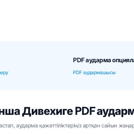
PDF аударма опция
көру
PDF аудармашысы
ша Дивехиге PDF аударм
бастап, аударма қажеттіліктеріңіз артқан сайын жаңа