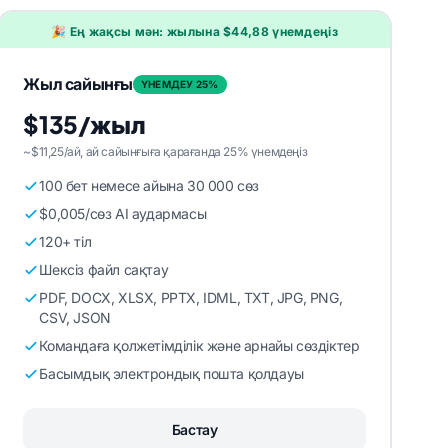
🎉 Ең жақсы мән: жылына $44,88 үнемдеңіз
Жыл сайынғы
ҮНЕМДЕУ 25%
$135/жыл
~$11,25/ай, ай сайынғыға қарағанда 25% үнемдеңіз
100 бет немесе айына 30 000 сөз
$0,005/сөз AI аудармасы
120+ тіл
Шексіз файл сақтау
PDF, DOCX, XLSX, PPTX, IDML, TXT, JPG, PNG,
CSV, JSON
Командаға қолжетімділік және арнайы сөздіктер
Басымдық электрондық пошта қолдауы
Бастау