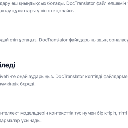
дару еш қиындықсыз болады. DocTranslator файл өлшемін 1
қтау құжаттары үшін өте қолайлы.
Тегін бастаңы
дай етіп ұстаңыз. DocTranslator файлдарыңыздың орналасуы
іледі
Dhivehi-ге оңай аударыңыз. DocTranslator көптілді файлдар
үмкіндік береді.
нтеллект модельдерін контексттік түсінумен біріктіріп, тіпт
дармалар ұсынады.