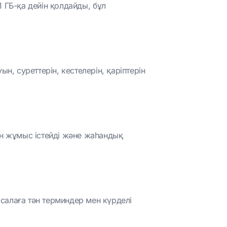
 ГБ-қа дейін қолдайды, бұл
з
н, суреттерін, кестелерін, қаріптерін
мен жұмыс істейді және жаһандық
і салаға тән терминдер мен күрделі