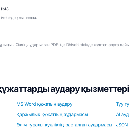
аңыз
hivehi-ді орнатыңыз.
ыңыз. Сіздің аударылған PDF-іңіз Dhivehi тілінде жүктеп алуға да
ұжаттарды аудару қызметтерін
MS Word құжатын аудару
Туу т
Қаржылық құжаттың аудармасы
AI ау
Өлім туралы куәліктің расталған аудармасы
JSON