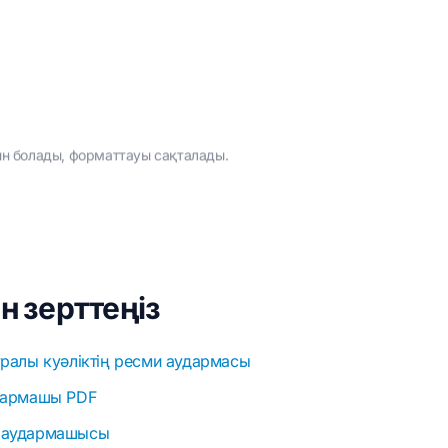
йын болады, форматтауы сақталады.
 зерттеңіз
уралы куәліктің ресми аудармасы
дармашы PDF
 аудармашысы