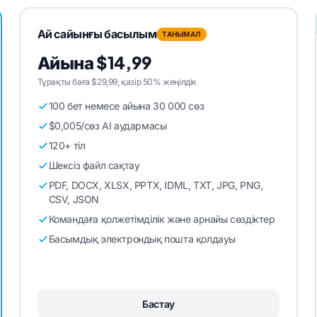
Ай сайынғы басылым
ТАНЫМАЛ
Айына $14,99
Тұрақты баға $29,99, қазір 50% жеңілдік
100 бет немесе айына 30 000 сөз
$0,005/сөз AI аудармасы
120+ тіл
Шексіз файл сақтау
PDF, DOCX, XLSX, PPTX, IDML, TXT, JPG, PNG,
CSV, JSON
Командаға қолжетімділік және арнайы сөздіктер
Басымдық электрондық пошта қолдауы
Бастау