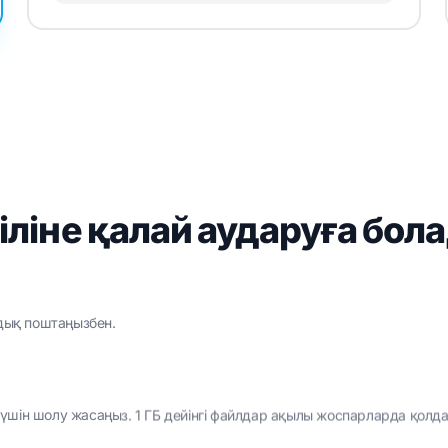
іліне қалай аударуға бол
ндық поштаңызбен.
үшін шолу жасаңыз. 1 ГБ дейінгі файлдар ақылы жоспарларда қолда