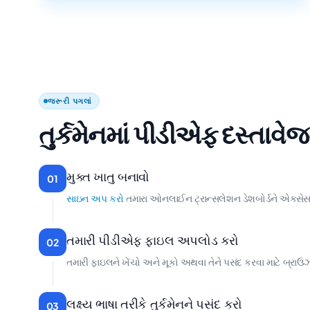
જરૂરી પગલાં
તુર્કમેનમાં પીડીએફ દસ્તાવેજનુ
મુક્ત ખાતુ બનાવો
01
સાઇન અપ કરો
તમારા ઓનલાઈન ટ્રાન્સલેશન ડેશબોર્ડને એક્સેસ 
તમારી પીડીએફ ફાઇલ અપલોડ કરો
02
તમારી ફાઇલને ખેંચો અને મૂકો અથવા તેને પસંદ કરવા માટે બ્રાઉઝ 
લક્ષ્ય ભાષા તરીકે તુર્કમેનને પસંદ કરો
03