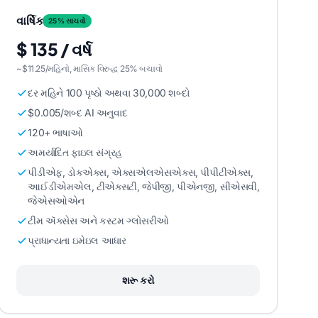
વાર્ષિક
25% સાચવો
$ 135 / વર્ષ
~$11.25/મહિનો, માસિક વિરુદ્ધ 25% બચાવો
દર મહિને 100 પૃષ્ઠો અથવા 30,000 શબ્દો
$0.005/શબ્દ AI અનુવાદ
120+ ભાષાઓ
અમર્યાદિત ફાઇલ સંગ્રહ
પીડીએફ, ડોકએક્સ, એક્સએલએસએક્સ, પીપીટીએક્સ,
આઈડીએમએલ, ટીએક્સટી, જેપીજી, પીએનજી, સીએસવી,
જેએસઓએન
ટીમ ઍક્સેસ અને કસ્ટમ ગ્લોસરીઓ
પ્રાધાન્યતા ઇમેઇલ આધાર
શરૂ કરો