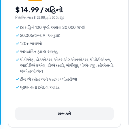
$ 14.99 / મહિનો
નિયમિત ભાવ $ 29.99, હવે 50% છૂટ
દર મહિને 100 પૃષ્ઠો અથવા 30,000 શબ્દો
$0.005/શબ્દ AI અનુવાદ
120+ ભાષાઓ
અમર્યાદિત ફાઇલ સંગ્રહ
પીડીએફ, ડોકએક્સ, એક્સએલએસએક્સ, પીપીટીએક્સ,
આઈડીએમએલ, ટીએક્સટી, જેપીજી, પીએનજી, સીએસવી,
જેએસઓએન
ટીમ ઍક્સેસ અને કસ્ટમ ગ્લોસરીઓ
પ્રાધાન્યતા ઇમેઇલ આધાર
શરૂ કરો