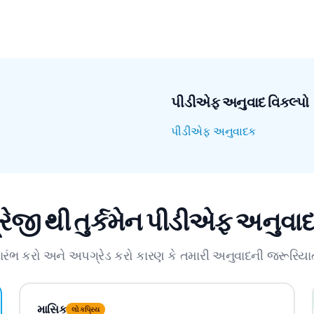
પીડીએફ અનુવાદ વિકલ્પો
પીડીએફ અનુવાદક
રેજી થી તુર્કમેન પીડીએફ અનુવા
ારંભ કરો અને અપગ્રેડ કરો કારણ કે તમારી અનુવાદની જરૂરિયાતો
માસિક
લોકપ્રિય