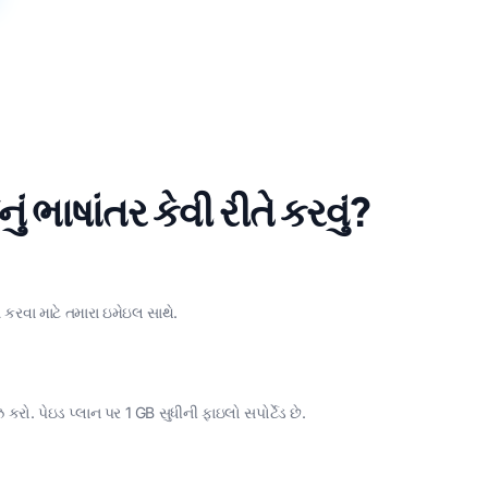
ં ભાષાંતર કેવી રીતે કરવું?
કરવા માટે તમારા ઇમેઇલ સાથે.
કરો. પેઇડ પ્લાન પર 1 GB સુધીની ફાઇલો સપોર્ટેડ છે.