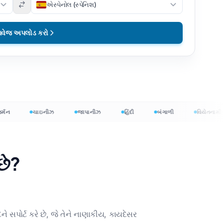
એસ્પેનોલ (સ્પેનિશ)
તાવેજ અપલોડ કરો
ચાઇનીઝ
જાપાનીઝ
હિંદી
બંગાળી
વિયેતનામી
છે?
પોર્ટ કરે છે, જે તેને નાણાકીય, કાયદેસર