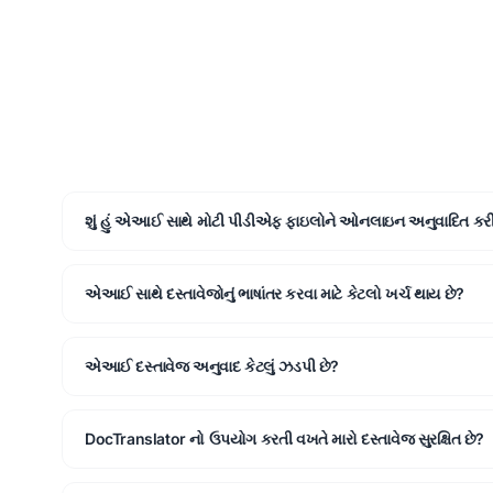
શું હું એઆઈ સાથે મોટી પીડીએફ ફાઇલોને ઓનલાઇન અનુવાદિત કરી શ
એઆઈ સાથે દસ્તાવેજોનું ભાષાંતર કરવા માટે કેટલો ખર્ચ થાય છે?
એઆઈ દસ્તાવેજ અનુવાદ કેટલું ઝડપી છે?
DocTranslator નો ઉપયોગ કરતી વખતે મારો દસ્તાવેજ સુરક્ષિત છે?