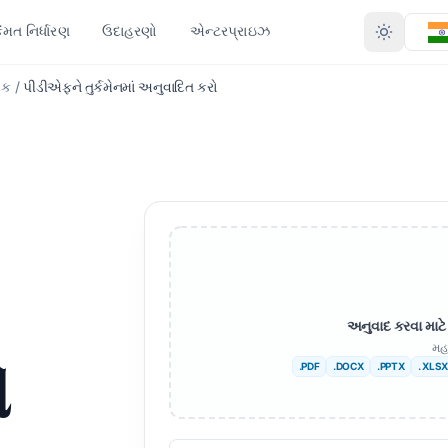
િંમત નિર્ધારણ
ઉદાહરણો
એન્ટરપ્રાઇઝ
દક
/
પીડીએફને તુર્કમેનમાં અનુવાદિત કરો
અનુવાદ કરો
બંધારણ દ્દારા રૂપાંતરિત કરો
જી ભાષા
વધુ ભાષાઓ
CX)
PDF થી DOCX
આફ્રિકન
X)
PDF થી TXT
ળી
સ્વીડિશ
ઇનડિઝાઇન થી પીડીએફ
હીબ્રુ
XLSX થી PDF
વેજીયન
સર્બિયન
અનુવાદ કરવા માટ
DML)
TXT થી XLSX
ી
સ્લોવેનિયન
મહ
ો
.PDF
.DOCX
.PPTX
. XLSX
JPG થી PDF
ુ
સ્વાહિલી
JPEG થી PDF
લ
એમ્હારિક
દ કરો
PNG થી PDF
શ
અલ્બેનિયન