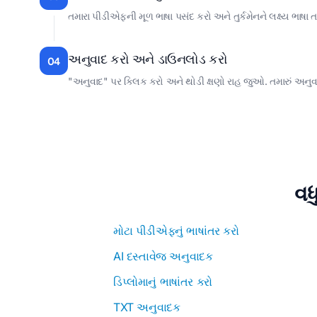
તમારા પીડીએફની મૂળ ભાષા પસંદ કરો અને તુર્કમેનને લક્ષ્ય ભાષા ત
અનુવાદ કરો અને ડાઉનલોડ કરો
04
"અનુવાદ" પર ક્લિક કરો અને થોડી ક્ષણો રાહ જુઓ. તમારું અનુવાદ
વધ
મોટા પીડીએફનું ભાષાંતર કરો
AI દસ્તાવેજ અનુવાદક
ડિપ્લોમાનું ભાષાંતર કરો
TXT અનુવાદક