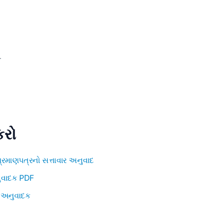
.
કરો
્રમાણપત્રનો સત્તાવાર અનુવાદ
ુવાદક PDF
અનુવાદક