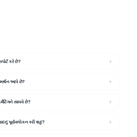
ોર્ટ કરે છે?
મર્થન આપે છે?
મેટિંગને સાચવે છે?
ાદનું પૂર્વાવલોકન કરી શકું?