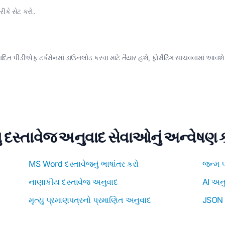
રીકે સેટ કરો.
િત પીડીએફ ટર્કમેનમાં ડાઉનલોડ કરવા માટે તૈયાર હશે, ફોર્મેટિંગ સાચવવામાં આવશે
ુ દસ્તાવેજ અનુવાદ સેવાઓનું અન્વેષણ 
MS Word દસ્તાવેજનું ભાષાંતર કરો
જન્મ પ
નાણાકીય દસ્તાવેજ અનુવાદ
AI અન
મૃત્યુ પ્રમાણપત્રનો પ્રમાણિત અનુવાદ
JSON 