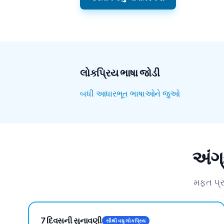
લોકપ્રિય ભાષા જોડી
બધી આધારભૂત ભાષાઓને જુઓ
અંગ્
મફત પ્ર
7 દિવસની સુનાવણી
સૌથી વધુ લોકપ્રિય