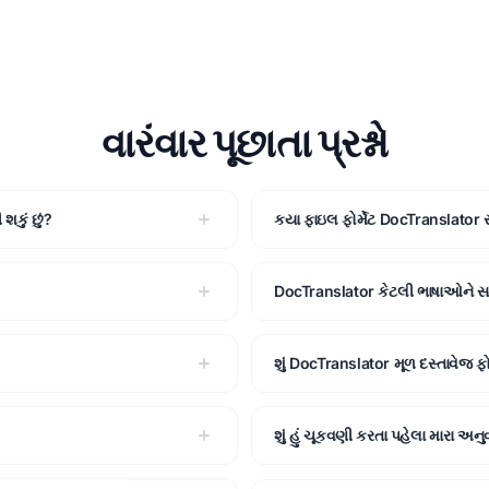
વારંવાર પૂછાતા પ્રશ્નો
કું છું?
કયા ફાઇલ ફોર્મેટ DocTranslator સપ
DocTranslator કેટલી ભાષાઓને સ
શું DocTranslator મૂળ દસ્તાવેજ ફોર્
શું હું ચૂકવણી કરતા પહેલા મારા અનુવ