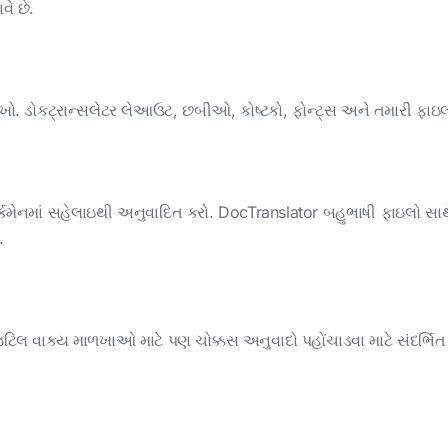
ે છે.
ો. ડોકટ્રાન્સલેટર લેઆઉટ, છબીઓ, કોષ્ટકો, ફોન્ટ્સ અને તમારી ફાઇ
કમેનમાં સહેલાઇથી અનુવાદિત કરો. DocTranslator બહુભાષી ફાઇલો સાથે ક
.
 જટિલ વાક્ય માળખાઓ માટે પણ ચોક્કસ અનુવાદો પહોંચાડવા માટે સંદર