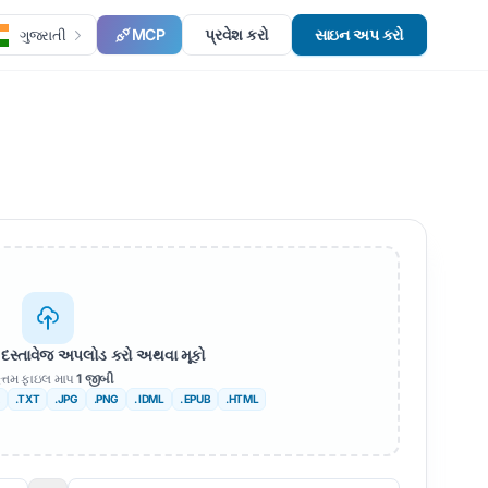
MCP
પ્રવેશ કરો
સાઇન અપ કરો
ગુજરાતી
ે દસ્તાવેજ અપલોડ કરો અથવા મૂકો
ત્તમ ફાઇલ માપ
1 જીબી
.TXT
.JPG
.PNG
. IDML
. EPUB
.HTML