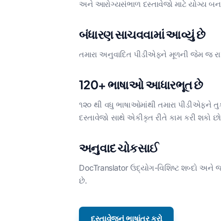
અને આરોગ્યસંભાળ દસ્તાવેજો માટે યોગ્ય બનાવ
બંધારણ સાચવવામાં આવ્યું છે
તમારા અનુવાદિત પીડીએફને મૂળની જેમ જ રાખ
120+ ભાષાઓ આધારભૂત છે
૧૨૦ થી વધુ ભાષાઓમાંથી તમારા પીડીએફને તુર્
દસ્તાવેજો સાથે એકીકૃત રીતે કામ કરી શકો છો
અનુવાદ ચોકસાઈ
DocTranslator ઉદ્યોગ-વિશિષ્ટ શબ્દો અને
છે.
દસ્તાવેજનું ભાષાંતર કરો