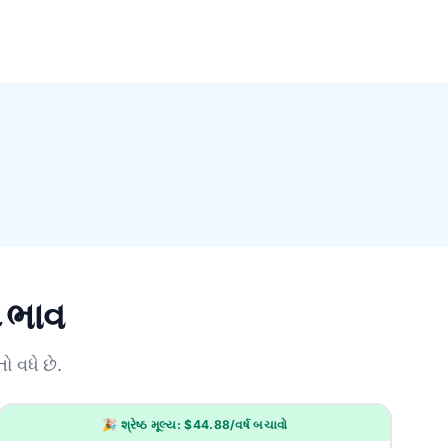
દ ભાવ
 વધે છે.
🎉 શ્રેષ્ઠ મૂલ્ય: $44.88/વર્ષ બચાવો