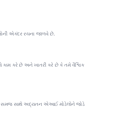
લોની એકંદર રચના જાળવે છે.
ામ કરે છે અને ખાતરી કરે છે કે તમે વૈશ્વિક
્ભિત સમજ સાથે અદ્યતન એઆઈ મોડેલોને જોડે