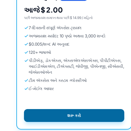
આજે $ 2.00
પછી અજમાયશ સમાપ્ત થયા પછી $ 14.99 / મહિનો
7-દિવસની સંપૂર્ણ ઍક્સેસ ટ્રાયલ
અજમાયશ મર્યાદા: 10 પૃષ્ઠો અથવા 3,000 શબ્દો
$0.005/શબ્દ AI અનુવાદ
120+ ભાષાઓ
પીડીએફ, ડોકએક્સ, એક્સએલએસએક્સ, પીપીટીએક્સ,
આઈડીએમએલ, ટીએક્સટી, જેપીજી, પીએનજી, સીએસવી,
જેએસઓએન
ટીમ ઍક્સેસ અને કસ્ટમ ગ્લોસરીઓ
ઈ-મેઈલ આધાર
શરૂ કરો