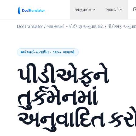
ક
અનુવાદક
ભાષાઓ
DocTranslator
/
બધા સાધનો - કોઈપણ અનુવાદ માટે
/
પીડીએફ અનુવા
ઉદ્યોગો
ફાઇલ પ્રકાર દ્દારા 
લોકપ્રિય ભાષા જોડી
બી
એઆઈ-સંચાલિત · ૧૨૦+ ભાષાઓ
નાણાકીય અને બેંકિંગ
શબ્દ દસ્તાવેજ (.DO
અંગ્રેજીથી સ્પેનિશ
ના
પીડીએફને
સ્વાસ્થ્ય કાળજી
એક્સેલ ફાઇલ (.XLS
અંગ્રેજીથી ફ્રેન્ચ
બંગા
કાનૂની અનુવાદો
પાવરપોઈન્ટ (.PPT)
અંગ્રેજીથી જર્મન
ઉર્દુ
તુર્કમેનમાં
માનવ સંસાધન
PowerPoint PPTX
અંગ્રેજીથી ચાઈનીઝ
નોર્
સરકાર અને સંરક્ષણ
InDesign ફાઇલ (.I
અંગ્રેજીથી જાપાનીઝ
મરાઠ
અનુવાદિત કર
પેટન્ટ અનુવાદ
EPUB અનુવાદક
અંગ્રેજીથી રશિયન
તેલુગ
ટેકનીકલ
AI EPUB અનુવાદક
અંગ્રેજીથી પોર્ટુગીઝ
તમિ
ઉત્પાદન
TXT ફાઇલોનો અનુવા
અંગ્રેજીથી ઇટાલિયન
ટર્કિ