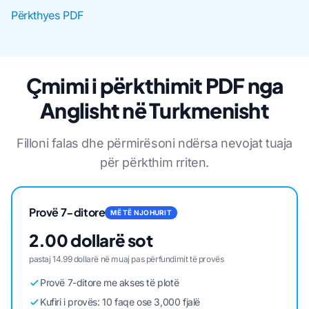
Përkthyes PDF
Çmimi i përkthimit PDF nga
Anglisht në Turkmenisht
Filloni falas dhe përmirësoni ndërsa nevojat tuaja
për përkthim rriten.
Provë 7-ditore
MË TË NJOHURIT
2.00 dollarë sot
pastaj 14.99 dollarë në muaj pas përfundimit të provës
Provë 7-ditore me akses të plotë
Kufiri i provës: 10 faqe ose 3,000 fjalë