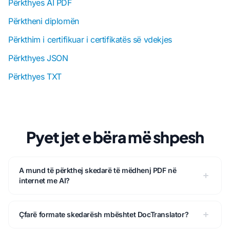
Përkthyes AI PDF
Përktheni diplomën
Përkthim i certifikuar i certifikatës së vdekjes
Përkthyes JSON
Përkthyes TXT
Pyetjet e bëra më shpesh
A mund të përkthej skedarë të mëdhenj PDF në
internet me AI?
Çfarë formate skedarësh mbështet DocTranslator?