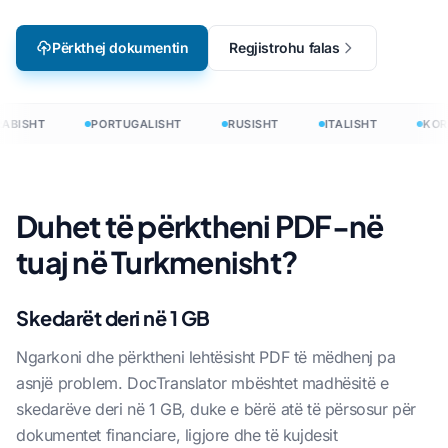
Përkthej dokumentin
Regjistrohu falas
ABISHT
PORTUGALISHT
RUSISHT
ITALISHT
KOR
Duhet të përktheni PDF-në
tuaj në Turkmenisht?
Skedarët deri në 1 GB
Ngarkoni dhe përktheni lehtësisht PDF të mëdhenj pa
asnjë problem. DocTranslator mbështet madhësitë e
skedarëve deri në 1 GB, duke e bërë atë të përsosur për
dokumentet financiare, ligjore dhe të kujdesit