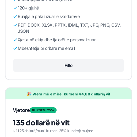
120+ gjuhë
Ruajtja e pakufizuar e skedarëve
PDF, DOCX, XLSX, PPTX, IDML, TXT, JPG, PNG, CSV,
JSON
Qasja në ekip dhe fjalorët e personalizuar
Mbështetje prioritare me email
Fillo
🎉 Vlera më e mirë: kurseni 44,88 dollarë/vit
Vjetore
KURSENI 25%
135 dollarë në vit
~ 11,25 dollarë/muaj, kurseni 25% kundrejt mujore