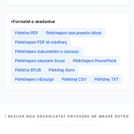
Formatet e skedarëve
Përkthe PDF
Përkthejeni dokumentin Word
Përkthejeni PDF të mëdhenj
Përkthejeni dokumentin e skanuar
Përkthejeni skedarin Excel
Përkthejeni PowerPoint
Përkthe EPUB
Përkthej librin
Përkthejeni InDesign
Përkthej CSV
Përkthej TXT
PARTNERËT TANË
I BESUAR NGA ORGANIZATAT KRYESORE NË MBARË BOTËN