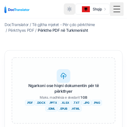
Shqip
Ndër
DocTranslator
/
Të gjitha mjetet - Për çdo përkthime
/
Përkthyes PDF
/
Përkthe PDF në Turkmenisht
Ngarkoni ose hiqni dokumentin për të
përkthyer
Maks. madhësia e skedarit
1 GB
.PDF
.DOCX
.PPTX
. XLSX
.TXT
.JPG
.PNG
. IDML
. EPUB
.HTML