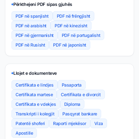
Përkthejeni PDF sipas gjuhës
PDF në spanjisht
PDF në frëngjisht
PDF në arabisht
PDF në kinezisht
PDF në gjermanisht
PDF në portugalisht
PDF në Rusisht
PDF në japonisht
Llojet e dokumenteve
Certifikata e lindjes
Pasaporta
Certifikata martese
Certifikata e divorcit
Certifikata e vdekjes
Diploma
Transkripti i kolegjit
Pasqyrat bankare
Patentë shoferi
Raporti mjekësor
Viza
Apostille