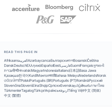
READ THIS PAGE IN
Afrikaans
العربية
Azərbaycanca
Български
বাংলা
Bosanski
Čeština
Dansk
Deutsch
Ελληνικά
Español
Eesti
فارسی
Suomi
Français
ગુજરાતી
עברית
हिन्दी
Hrvatski
Magyar
Indonesia
Italiano
日本語
Basa Jawa
Қазақша
한국어
Kurdî
Монгол
मराठी
Bahasa Melayu
Nederlands
Norsk
ଓଡିଆ
ਪੰਜਾਬੀ
Polski
Português (BR)
Português (PT)
Română
Русский
Slovenčina
Slovenščina
Shqip
Српски
Svenska
தமிழ்
తెలుగు
ภาษาไทย
Türkmenler
Tagalog
Türkçe
Українська
اردو
Tiếng Việt
中文 (简体)
中文 (繁體)