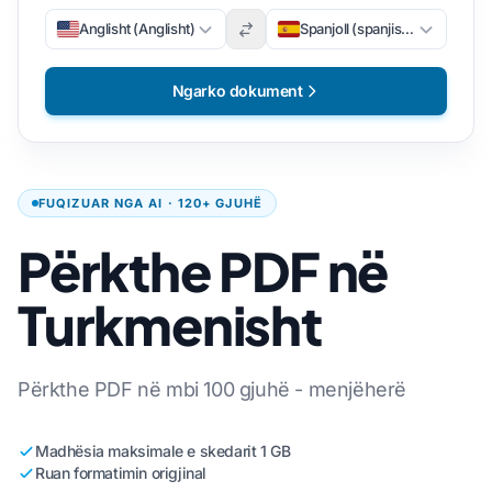
Anglisht (Anglisht)
Spanjoll (spanjisht)
Ngarko dokument
FUQIZUAR NGA AI · 120+ GJUHË
Përkthe PDF në
Turkmenisht
Përkthe PDF në mbi 100 gjuhë - menjëherë
Madhësia maksimale e skedarit 1 GB
Ruan formatimin origjinal