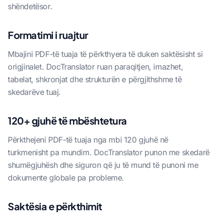
shëndetësor.
Formatimi i ruajtur
Mbajini PDF-të tuaja të përkthyera të duken saktësisht si
origjinalet. DocTranslator ruan paraqitjen, imazhet,
tabelat, shkronjat dhe strukturën e përgjithshme të
skedarëve tuaj.
120+ gjuhë të mbështetura
Përkthejeni PDF-të tuaja nga mbi 120 gjuhë në
turkmenisht pa mundim. DocTranslator punon me skedarë
shumëgjuhësh dhe siguron që ju të mund të punoni me
dokumente globale pa probleme.
Saktësia e përkthimit