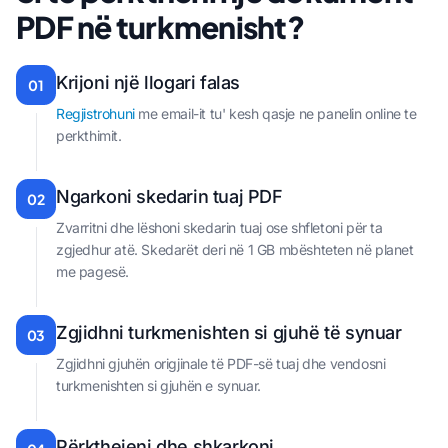
PDF në turkmenisht?
Krijoni një llogari falas
01
Regjistrohuni
me email-it tu' kesh qasje ne panelin online te
perkthimit.
Ngarkoni skedarin tuaj PDF
02
Zvarritni dhe lëshoni skedarin tuaj ose shfletoni për ta
zgjedhur atë. Skedarët deri në 1 GB mbështeten në planet
me pagesë.
Zgjidhni turkmenishten si gjuhë të synuar
03
Zgjidhni gjuhën origjinale të PDF-së tuaj dhe vendosni
turkmenishten si gjuhën e synuar.
Përkthejeni dhe shkarkoni