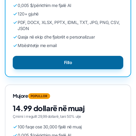
0,005 $/përkthim me fjalë AI
120+ gjuhë
PDF, DOCX, XLSX, PPTX, IDML, TXT, JPG, PNG, CSV,
JSON
Qasja në ekip dhe fjalorët e personalizuar
Mbështetje me email
Fillo
Mujore
POPULLOR
14.99 dollarë në muaj
Çmimi i rregullt 29,99 dollarë, tani 50% ulje
100 faqe ose 30,000 fjalë në muaj
0,005 $/përkthim me fjalë AI