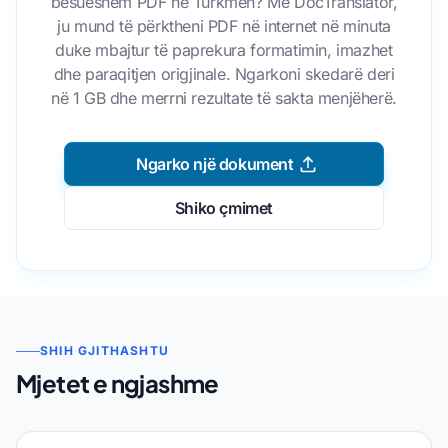
besueshëm PDF në Turkmen? Me DocTranslator,
ju mund të përktheni PDF në internet në minuta
duke mbajtur të paprekura formatimin, imazhet
dhe paraqitjen origjinale. Ngarkoni skedarë deri
në 1 GB dhe merrni rezultate të sakta menjëherë.
Ngarko një dokument
Shiko çmimet
SHIH GJITHASHTU
Mjetet e ngjashme