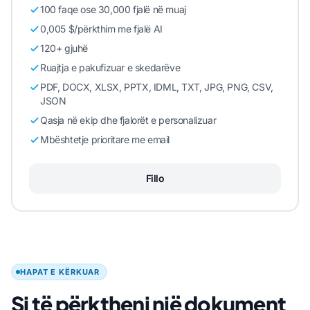
100 faqe ose 30,000 fjalë në muaj
0,005 $/përkthim me fjalë AI
120+ gjuhë
Ruajtja e pakufizuar e skedarëve
PDF, DOCX, XLSX, PPTX, IDML, TXT, JPG, PNG, CSV,
JSON
Qasja në ekip dhe fjalorët e personalizuar
Mbështetje prioritare me email
Fillo
HAPAT E KËRKUAR
Si të përktheni një dokument