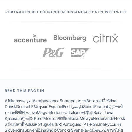
UNSERE PARTNER
VERTRAUEN BEI FÜHRENDEN ORGANISATIONEN WELTWEIT
READ THIS PAGE IN
Afrikaans
العربية
Azərbaycanca
Български
বাংলা
Bosanski
Čeština
Dansk
Deutsch
Ελληνικά
Español
Eesti
فارسی
Suomi
Français
ગુજરાતી
עברית
हिन्दी
Hrvatski
Magyar
Indonesia
Italiano
日本語
Basa Jawa
Қазақша
한국어
Kurdî
Монгол
मराठी
Bahasa Melayu
Nederlands
Norsk
ଓଡିଆ
ਪੰਜਾਬੀ
Polski
Português (BR)
Português (PT)
Română
Русский
Slovenčina
Slovenščina
Shqip
Српски
Svenska
தமிழ்
తెలుగు
ภาษาไทย