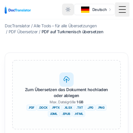
Deutsch
Menü
DocTranslator
/
Alle Tools – für alle Übersetzungen
/
PDF Übersetzer
/
PDF auf Turkmenisch übersetzen
Zum Übersetzen das Dokument hochladen
oder ablegen
Max. Dateigröße
1 GB
.PDF
.DOCX
.PPTX
.XLSX
.TXT
.JPG
.PNG
.IDML
. EPUB
.HTML