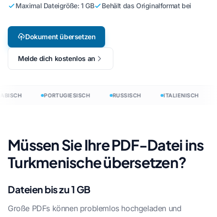
Maximal Dateigröße: 1 GB
Behält das Originalformat bei
Dokument übersetzen
Melde dich kostenlos an
ABISCH
PORTUGIESISCH
RUSSISCH
ITALIENISCH
Müssen Sie Ihre PDF-Datei ins
Turkmenische übersetzen?
Dateien bis zu 1 GB
Große PDFs können problemlos hochgeladen und