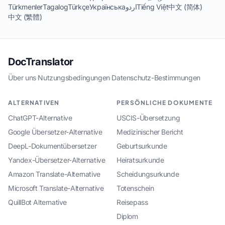
Türkmenler
Tagalog
Türkçe
Українська
اردو
Tiếng Việt
中文 (简体)
中文 (繁體)
DocTranslator
Über uns
·
Nutzungsbedingungen
·
Datenschutz-Bestimmungen
ALTERNATIVEN
PERSÖNLICHE DOKUMENTE
ChatGPT-Alternative
USCIS-Übersetzung
Google Übersetzer-Alternative
Medizinischer Bericht
DeepL-Dokumentübersetzer
Geburtsurkunde
Yandex-Übersetzer-Alternative
Heiratsurkunde
Amazon Translate-Alternative
Scheidungsurkunde
Microsoft Translate-Alternative
Totenschein
QuillBot Alternative
Reisepass
Diplom