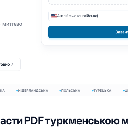
SV
DOCX в TXT
амці
Філіппінець
Англійська (англійська)
EPUB у PDF
йська
Фінська
– миттєво
Заван
ська
Болгарська
esign
їнська
Угорська
в
нь
Зулу
xcel
ка
Йоруба
товно
erPoint
ндський
Усі 120+ мов →
г
НІДЕРЛАНДСЬКА
ПОЛЬСЬКА
ТУРЕЦЬКА
ШВЕ
Почни з вільного
Почни з вільного
ласти PDF туркменською 