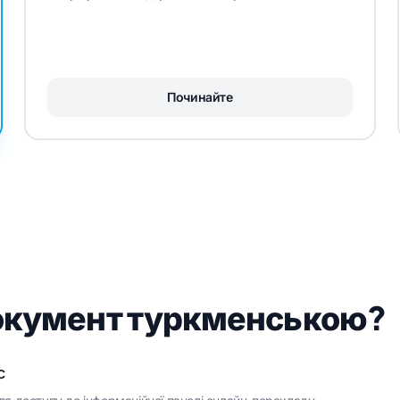
Починайте
окумент туркменською?
с