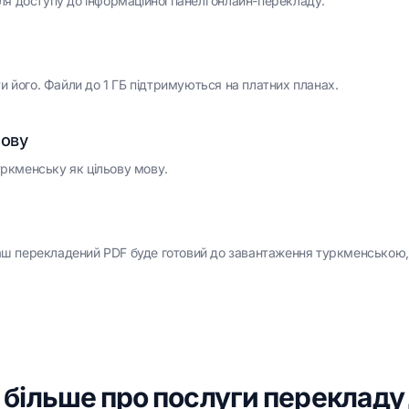
я доступу до інформаційної панелі онлайн-перекладу.
и його. Файли до 1 ГБ підтримуються на платних планах.
мову
уркменську як цільову мову.
 Ваш перекладений PDF буде готовий до завантаження туркменською
 більше про послуги перекладу