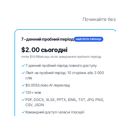
Починайте безк
7-денний пробний період
НАЙПОПУЛЯРНІШІ
$2.00 сьогодні
потім $14.99/місяць після завершення пробного періоду
7-денний пробний період повного доступу
Ліміт на пробний період: 10 сторінок або 3 000
слів
$0.005/слово AI переклад
120+ мов
PDF, DOCX, XLSX, PPTX, IDML, TXT, JPG, PNG,
CSV, JSON
Командний доступ і власні глосарії