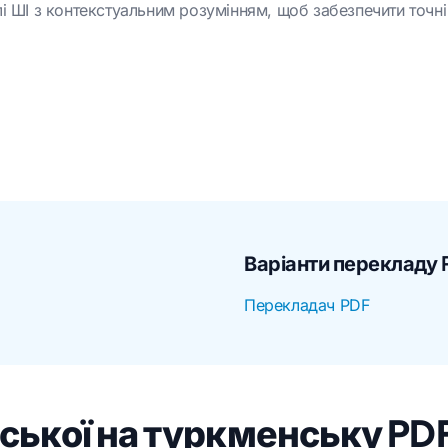
і ШІ з контекстуальним розумінням, щоб забезпечити точні
Варіанти перекладу
Перекладач PDF
йської на туркменську PDF