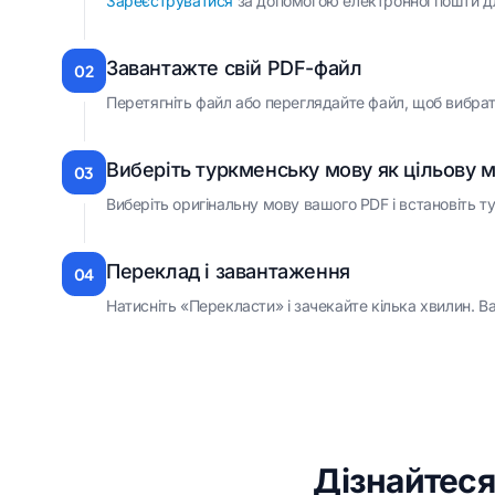
Зареєструватися
за допомогою електронної пошти дл
Завантажте свій PDF-файл
02
Перетягніть файл або переглядайте файл, щоб вибрат
Виберіть туркменську мову як цільову 
03
Виберіть оригінальну мову вашого PDF і встановіть т
Переклад і завантаження
04
Натисніть «Перекласти» і зачекайте кілька хвилин.
Дізнайтеся