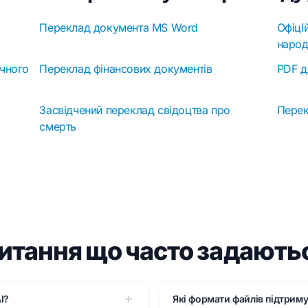
Переклад документа MS Word
Офіці
наро
учного
Переклад фінансових документів
PDF д
Засвідчений переклад свідоцтва про
Пере
смерть
итання що часто задають
I?
Які формати файлів підтриму