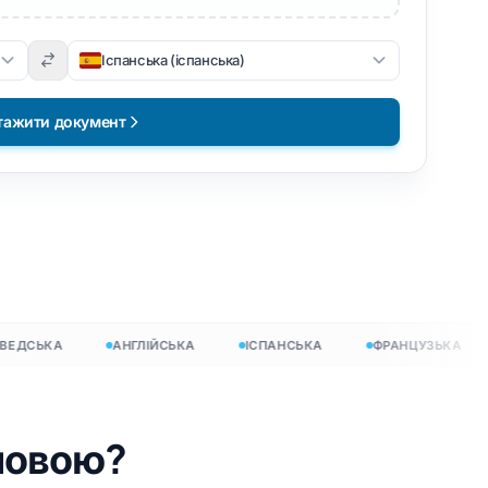
Іспанська (іспанська)
тажити документ
ДСЬКА
АНГЛІЙСЬКА
ІСПАНСЬКА
ФРАНЦУЗЬКА
мовою?