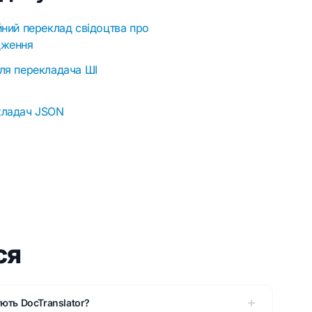
йний переклад свідоцтва про
дження
ля перекладача ШІ
кладач JSON
ся
ють DocTranslator?