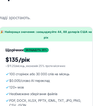
ладі зростають.
🎉 Найкраще значення: заощаджуйте 44, 88 доларів США на
рік
Щорічник
ЗАОЩАДІТЬ 25%
$135/рік
~$11.25/місяць, економія 25% проти місячних
100 сторінок або 30 000 слів на місяць
$0.005/слово AI переклад
120+ мов
Необмежене зберігання файлів
PDF, DOCX, XLSX, PPTX, IDML, TXT, JPG, PNG,
CSV, JSON