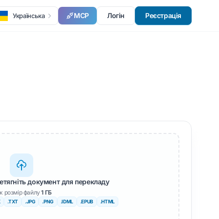
MCP
Логін
Реєстрація
Українська
етягніть документ для перекладу
к розмір файлу
1 ГБ
X
.TXT
.JPG
.PNG
.IDML
.EPUB
.HTML