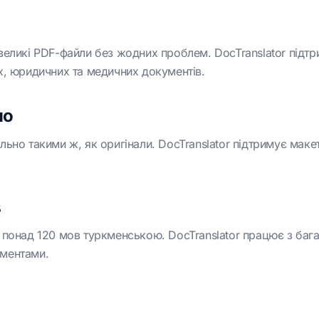
великі PDF-файли без жодних проблем. DocTranslator підтр
х, юридичних та медичних документів.
но
ьно такими ж, як оригінали. DocTranslator підтримує маке
в
 понад 120 мов туркменською. DocTranslator працює з баг
ументами.