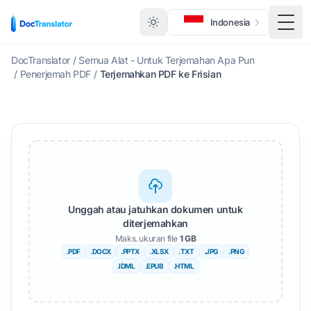
Indonesia
Togg
DocTranslator
/
Semua Alat - Untuk Terjemahan Apa Pun
/
Penerjemah PDF
/
Terjemahkan PDF ke Frisian
Unggah atau jatuhkan dokumen untuk
diterjemahkan
Maks. ukuran file
1 GB
.PDF
.DOCX
.PPTX
.XLSX
.TXT
.JPG
.PNG
.IDML
.EPUB
.HTML