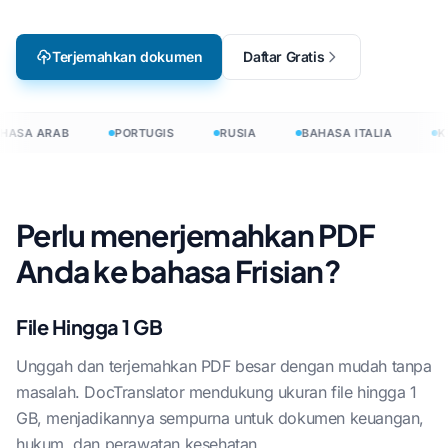
Terjemahkan dokumen
Daftar Gratis
HASA ARAB
PORTUGIS
RUSIA
BAHASA ITALIA
K
Perlu menerjemahkan PDF
Anda ke bahasa Frisian?
File Hingga 1 GB
Unggah dan terjemahkan PDF besar dengan mudah tanpa
masalah. DocTranslator mendukung ukuran file hingga 1
GB, menjadikannya sempurna untuk dokumen keuangan,
hukum, dan perawatan kesehatan.