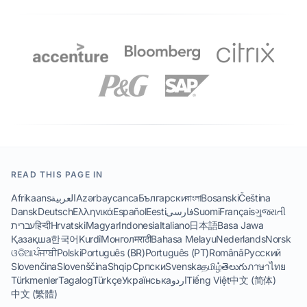
READ THIS PAGE IN
Afrikaans
العربية
Azərbaycanca
Български
বাংলা
Bosanski
Čeština
Dansk
Deutsch
Ελληνικά
Español
Eesti
فارسی
Suomi
Français
ગુજરાતી
עברית
हिन्दी
Hrvatski
Magyar
Indonesia
Italiano
日本語
Basa Jawa
Қазақша
한국어
Kurdî
Монгол
मराठी
Bahasa Melayu
Nederlands
Norsk
ଓଡିଆ
ਪੰਜਾਬੀ
Polski
Português (BR)
Português (PT)
Română
Русский
Slovenčina
Slovenščina
Shqip
Српски
Svenska
தமிழ்
తెలుగు
ภาษาไทย
Türkmenler
Tagalog
Türkçe
Українська
اردو
Tiếng Việt
中文 (简体)
中文 (繁體)