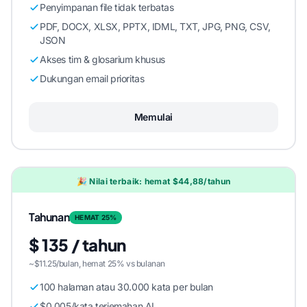
Penyimpanan file tidak terbatas
PDF, DOCX, XLSX, PPTX, IDML, TXT, JPG, PNG, CSV,
JSON
Akses tim & glosarium khusus
Dukungan email prioritas
Memulai
🎉 Nilai terbaik: hemat $44,88/tahun
Tahunan
HEMAT 25%
$ 135 / tahun
~$11.25/bulan, hemat 25% vs bulanan
100 halaman atau 30.000 kata per bulan
$0.005/kata terjemahan AI