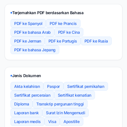
Terjemahkan PDF berdasarkan Bahasa
PDF ke Spanyol
PDF ke Prancis
PDF ke bahasa Arab
PDF ke Cina
PDF ke Jerman
PDF ke Portugis
PDF ke Rusia
PDF ke bahasa Jepang
Jenis Dokumen
Akta kelahiran
Paspor
Sertifikat pernikahan
Sertifikat perceraian
Sertifikat kematian
Diploma
Transkrip perguruan tinggi
Laporan bank
Surat Izin Mengemudi
Laporan medis
Visa
Apostille