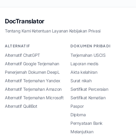
DocTranslator
Tentang Kami
·
Ketentuan Layanan
·
Kebijakan Privasi
ALTERNATIF
DOKUMEN PRIBADI
Alternatif ChatGPT
Terjemahan USCIS
Alternatif Google Terjemahan
Laporan medis
Penerjemah Dokumen DeepL
Akta kelahiran
Alternatif Terjemahan Yandex
Surat nikah
Alternatif Terjemahan Amazon
Sertifikat Perceraian
Alternatif Terjemahan Microsoft
Sertifikat Kematian
Alternatif QuillBot
Paspor
Diploma
Pernyataan Bank
Melanjutkan