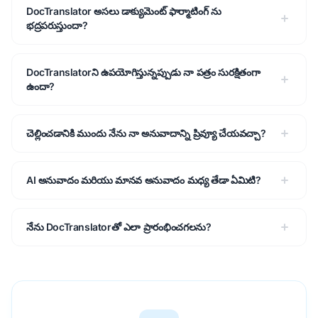
DocTranslator అసలు డాక్యుమెంట్ ఫార్మాటింగ్ ను
భద్రపరుస్తుందా?
DocTranslatorని ఉపయోగిస్తున్నప్పుడు నా పత్రం సురక్షితంగా
ఉందా?
చెల్లించడానికి ముందు నేను నా అనువాదాన్ని ప్రివ్యూ చేయవచ్చా?
AI అనువాదం మరియు మానవ అనువాదం మధ్య తేడా ఏమిటి?
నేను DocTranslatorతో ఎలా ప్రారంభించగలను?