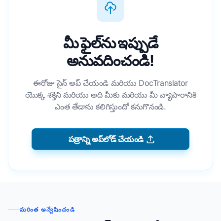
మీ ఫైల్‌ను ఇప్పుడే
అనువదించండి!
ఈరోజు సైన్ అప్ చేయండి మరియు DocTranslator
యొక్క శక్తిని మరియు అది మీకు మరియు మీ వ్యాపారానికి
ఎంత తేడాను కలిగిస్తుందో కనుగొనండి.
పత్రాన్ని అప్‌లోడ్ చేయండి
మరింత అన్వేషించండి