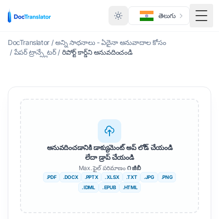
తెలుగు
మెనూ
DocTranslator
/
అన్ని సాధనాలు - ఏదైనా అనువాదాల కోసం
/
పేపర్ ట్రాన్స్లేటర్
/
రిపోర్ట్ కార్డ్‌ని అనువదించండి
అనువదించడానికి డాక్యుమెంట్ అప్ లోడ్ చేయండి
లేదా డ్రాప్ చేయండి
Max. ఫైల్ పరిమాణం
౧ జీబీ
.PDF
.DOCX
.PPTX
. XLSX
.TXT
.JPG
.PNG
. IDML
. EPUB
.HTML