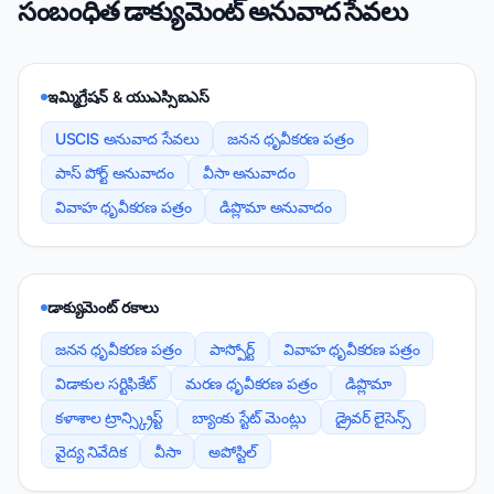
సంబంధిత డాక్యుమెంట్ అనువాద సేవలు
ఇమ్మిగ్రేషన్ & యుఎస్సిఐఎస్
USCIS అనువాద సేవలు
జనన ధృవీకరణ పత్రం
పాస్ పోర్ట్ అనువాదం
వీసా అనువాదం
వివాహ ధృవీకరణ పత్రం
డిప్లొమా అనువాదం
డాక్యుమెంట్ రకాలు
జనన ధృవీకరణ పత్రం
పాస్పోర్ట్
వివాహ ధృవీకరణ పత్రం
విడాకుల సర్టిఫికేట్
మరణ ధృవీకరణ పత్రం
డిప్లొమా
కళాశాల ట్రాన్స్క్రిప్ట్
బ్యాంకు స్టేట్ మెంట్లు
డ్రైవర్ లైసెన్స్
వైద్య నివేదిక
వీసా
అపోస్టిల్