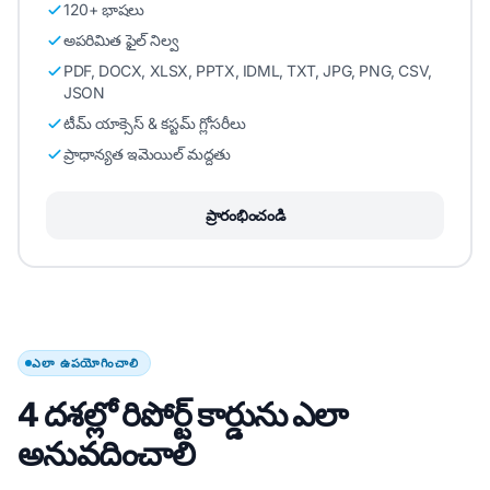
120+ భాషలు
అపరిమిత ఫైల్ నిల్వ
PDF, DOCX, XLSX, PPTX, IDML, TXT, JPG, PNG, CSV,
JSON
టీమ్ యాక్సెస్ & కస్టమ్ గ్లోసరీలు
ప్రాధాన్యత ఇమెయిల్ మద్దతు
ప్రారంభించండి
ఎలా ఉపయోగించాలి
4 దశల్లో రిపోర్ట్ కార్డును ఎలా
అనువదించాలి