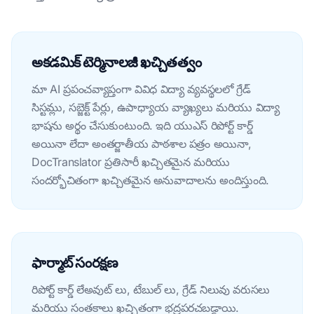
అకడమిక్ టెర్మినాలజీ ఖచ్చితత్వం
మా AI ప్రపంచవ్యాప్తంగా వివిధ విద్యా వ్యవస్థలలో గ్రేడ్
సిస్టమ్లు, సబ్జెక్ట్ పేర్లు, ఉపాధ్యాయ వ్యాఖ్యలు మరియు విద్యా
భాషను అర్థం చేసుకుంటుంది. ఇది యుఎస్ రిపోర్ట్ కార్డ్
అయినా లేదా అంతర్జాతీయ పాఠశాల పత్రం అయినా,
DocTranslator ప్రతిసారీ ఖచ్చితమైన మరియు
సందర్భోచితంగా ఖచ్చితమైన అనువాదాలను అందిస్తుంది.
ఫార్మాట్ సంరక్షణ
రిపోర్ట్ కార్డ్ లేఅవుట్ లు, టేబుల్ లు, గ్రేడ్ నిలువు వరుసలు
మరియు సంతకాలు ఖచ్చితంగా భద్రపరచబడ్డాయి.