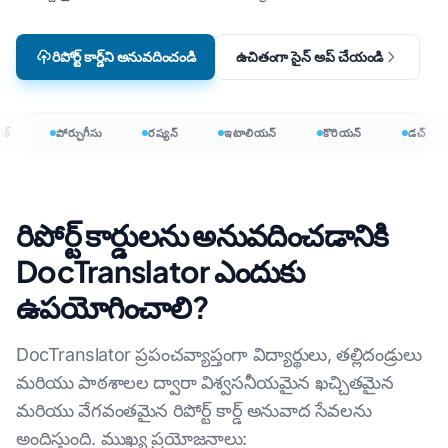
రిపోర్ట్ కార్డ్‌ని అనువదించండి
ఉచితంగా సైన్ అప్ చేయండి
క్
పోర్చుగీసు
రష్యన్
ఇటాలియన్
కొరియన్
డచ్
రిపోర్ట్ కార్డులను అనువదించడానికి
DocTranslator ఎందుకు
ఉపయోగించాలి?
DocTranslator ప్రపంచవ్యాప్తంగా విద్యార్థులు, తల్లిదండ్రులు
మరియు పాఠశాలల ద్వారా విశ్వసనీయమైన ఖచ్చితమైన
మరియు వేగవంతమైన రిపోర్ట్ కార్డ్ అనువాద సేవలను
అందిస్తుంది. ముఖ్య ప్రయోజనాలు: