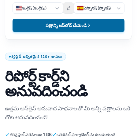
ఇంగ్లీష్ (ఇంగ్లీషు)
ఎస్పానిష్ (స్పానిష్)
పత్రాన్ని అప్‌లోడ్ చేయండి
సర్టిఫైడ్ ఖచ్చితమైన 120+ భాషలు
రిపోర్ట్ కార్డ్‌ని
అనువదించండి
ఉత్తమ ఆన్‌లైన్ అనువాద సాధనాలతో మీ అన్ని పత్రాలను ఒకే
చోట అనువదించండి!
గరిష్ట ఫైల్ పరిమాణం 1 GB
ఒరిజినల్ ఫార్మాటింగ్ ను ఉంచుతుంది