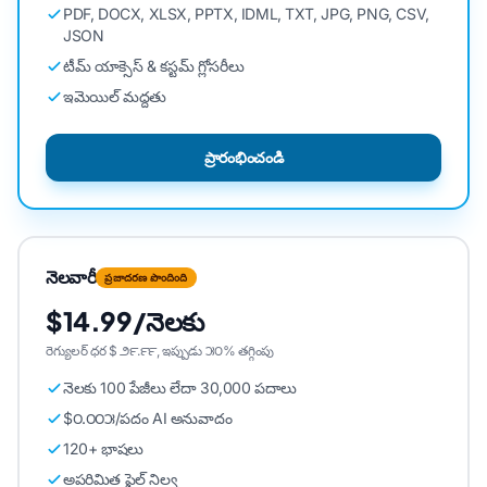
PDF, DOCX, XLSX, PPTX, IDML, TXT, JPG, PNG, CSV,
JSON
టీమ్ యాక్సెస్ & కస్టమ్ గ్లోసరీలు
ఇమెయిల్ మద్దతు
ప్రారంభించండి
నెలవారీ
ప్రజాదరణ పొందింది
$14.99/నెలకు
రెగ్యులర్ ధర $ ౨౯.౯౯, ఇప్పుడు ౫౦% తగ్గింపు
నెలకు 100 పేజీలు లేదా 30,000 పదాలు
$౦.౦౦౫/పదం AI అనువాదం
120+ భాషలు
అపరిమిత ఫైల్ నిల్వ