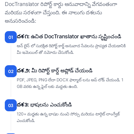
DocTranslator రిపోర్ట్ కార్డు అనువాదాన్ని వేగవంతంగా
మరియు సరళంగా చేస్తుంది. ఈ నాలుగు దశలను
అనుసరించండి:
దశ ౧:
ఉచిత DocTranslator ఖాతాను సృష్టించండి
01
ఆన్ లైన్ లో సురక్షిత రిపోర్ట్ కార్డ్ అనువాద సేవలను ప్రాప్యత చేయడానికి
మీ ఇమెయిల్ తో నమోదు చేసుకోండి.
దశ ౨:
మీ రిపోర్ట్ కార్డ్ అప్లోడ్ చేయండి
02
PDF, JPEG, PNG లేదా DOCX ఫార్మాట్ లను అప్ లోడ్ చేయండి. 1
GB వరకు ఉన్న ఫైల్ లకు మద్దతు ఉంది.
దశ ౩:
భాషలను ఎంచుకోండి
03
120+ మద్దతు ఉన్న భాషల నుంచి సోర్సు మరియు టార్గెట్ లాంగ్వేజ్
ఎంచుకోండి.