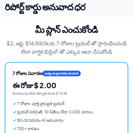
రిపోర్ట్ కార్డు అనువాద ధర
మీ ప్లాన్ ఎంచుకోండి
$2, ఆపై $14.99/నెలకు 7-రోజుల ట్రయల్ తో ప్రారంభించండి
లేదా వార్షిక బిల్లింగ్ తో ఎక్కువ ఆదా చేసుకోండి
7 రోజుల విచారణ
అత్యంత ప్రజాదరణ పొందింది
ఈ రోజు $ 2.00
విచారణ ముగిసిన తర్వాత నెలకు $ 14.99
7 రోజుల పూర్తి ప్రాప్యత ట్రయల్
ట్రయల్ పరిమితి: 10 పేజీలు లేదా 3,000 పదాలు
$౦.౦౦౫/పదం AI అనువాదం
120+ భాషలు