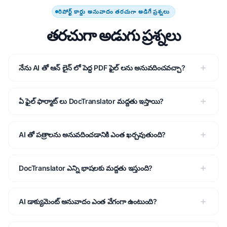
రిపోర్ట్ కార్డు అనువాదం తరచుగా అడిగే ప్రశ్నలు
తరచుగా అడుగు ప్రశ్నలు
నేను AI తో ఆన్ లైన్ లో పెద్ద PDF ఫైల్ లను అనువదించవచ్చా?
ఏ ఫైల్ ఫార్మాట్ లు DocTranslator మద్దతు ఇస్తాయి?
AI తో పత్రాలను అనువదించడానికి ఎంత ఖర్చవుతుంది?
DocTranslator ఎన్ని భాషలకు మద్దతు ఇస్తుంది?
AI డాక్యుమెంట్ అనువాదం ఎంత వేగంగా ఉంటుంది?