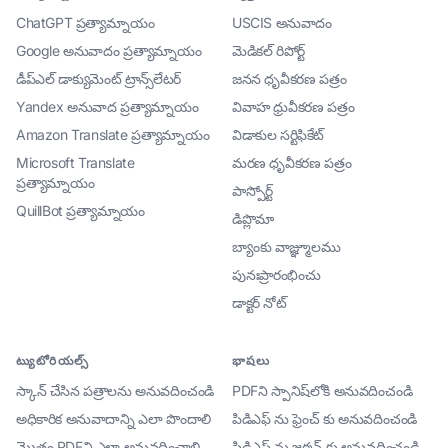
ChatGPT ప్రత్యామ్నాయం
USCIS అనువాదం
Google అనువాదం ప్రత్యామ్నాయం
మెడికల్ రిపోర్ట్
డీప్ఎల్ డాక్యుమెంట్ ట్రాన్స్‌లేటర్
జనన ధృవీకరణ పత్రం
Yandex అనువాద ప్రత్యామ్నాయం
వివాహ ధ్రువీకరణ పత్రం
Amazon Translate ప్రత్యామ్నాయం
విడాకుల సర్టిఫికేట్
Microsoft Translate
మరణ ధృవీకరణ పత్రం
ప్రత్యామ్నాయం
పాస్పోర్ట్
QuillBot ప్రత్యామ్నాయం
డిప్లొమా
బ్యాంకు వాజ్ఞ్మూలము
పునఃప్రారంభించు
డాక్టర్ నోట్
ట్యుటోరియల్స్
భాషలు
స్కాన్ చేసిన పత్రాలను అనువదించండి
PDFని స్పానిష్‌లోకి అనువదించండి
అధికారిక అనువాదాన్ని ఎలా పొందాలి
పిడిఎఫ్ ను ఫ్రెంచ్ కు అనువదించండి
మొత్తం PDFని ఎలా అనువదించాలి
పిడిఎఫ్ ను జర్మన్ కు అనువదించండి