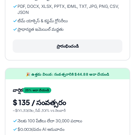
PDF, DOCX, XLSX, PPTX, IDML, TXT, JPG, PNG, CSV,
JSON
టీమ్ యాక్సెస్ & కస్టమ్ గ్లోసరీలు
ప్రాధాన్యత ఇమెయిల్ మద్దతు
ప్రారంభించండి
🎉 ఉత్తమ విలువ: సంవత్సరానికి $44.88 ఆదా చేయండి
వార్షిక
25% ఆదా చేయండి
$ 135 / సంవత్సరం
~$౧౧.౨౫/నెల, సేవ్ ౨౫% vs నెలవారీ
నెలకు 100 పేజీలు లేదా 30,000 పదాలు
$౦.౦౦౫/పదం AI అనువాదం