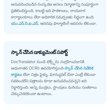
అనువదించబడిన సంస్కరణ అసలు నిర్మాణాన్ని సంపూర్ణంగా
ప్రతిబింబిస్తుంది, కాబట్టి ఇది పాఠశాలలు, రాయబార
కార్యాలయాలు లేదా అధికారిక సమర్పణకు సిద్ధంగా ఉంది
యు.ఎస్.సి.ఐ.ఎస్.
అదనపు ఫార్మాటింగ్ అవసరం లేకుండా.
స్కాన్ చేసిన డాక్యుమెంట్ సపోర్ట్
DocTranslator నుండి టెక్స్ట్‌ను సంగ్రహించడానికి
అధునాతన OCRని ఉపయోగిస్తుంది
స్కాన్ చేసిన నివేదిక
కార్డులు
లేదా చిత్రం ఫైళ్ళు. మాన్యువల్ డేటా ఎంట్రీ లేకుండా
సవరించలేని పత్రాలను కూడా అనువదించవచ్చని ఇది
నిర్ధారిస్తుంది. అన్ని ముద్రలు, స్టాంపులు మరియు సంతకాలు
చెక్కుచెదరకుండా ఉంటాయి.