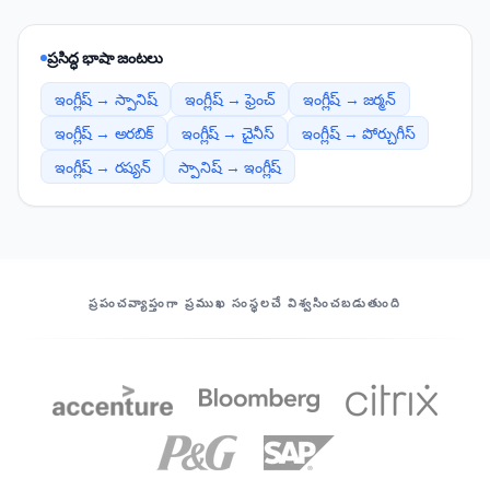
ప్రసిద్ధ భాషా జంటలు
ఇంగ్లీష్ → స్పానిష్
ఇంగ్లీష్ → ఫ్రెంచ్
ఇంగ్లీష్ → జర్మన్
ఇంగ్లీష్ → అరబిక్
ఇంగ్లీష్ → చైనీస్
ఇంగ్లీష్ → పోర్చుగీస్
ఇంగ్లీష్ → రష్యన్
స్పానిష్ → ఇంగ్లీష్
మా భాగస్వాములు
ప్రపంచవ్యాప్తంగా ప్రముఖ సంస్థలచే విశ్వసించబడుతుంది