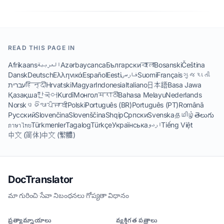
READ THIS PAGE IN
Afrikaans
العربية
Azərbaycanca
Български
বাংলা
Bosanski
Čeština
Dansk
Deutsch
Ελληνικά
Español
Eesti
فارسی
Suomi
Français
ગુજરાતી
עברית
हिन्दी
Hrvatski
Magyar
Indonesia
Italiano
日本語
Basa Jawa
Қазақша
한국어
Kurdî
Монгол
मराठी
Bahasa Melayu
Nederlands
Norsk
ଓଡିଆ
ਪੰਜਾਬੀ
Polski
Português (BR)
Português (PT)
Română
Русский
Slovenčina
Slovenščina
Shqip
Српски
Svenska
தமிழ்
తెలుగు
ภาษาไทย
Türkmenler
Tagalog
Türkçe
Українська
اردو
Tiếng Việt
中文 (简体)
中文 (繁體)
DocTranslator
మా గురించి
·
సేవా నిబంధనలు
·
గోప్యతా విధానం
ప్రత్యామ్నాయాలు
వ్యక్తిగత పత్రాలు