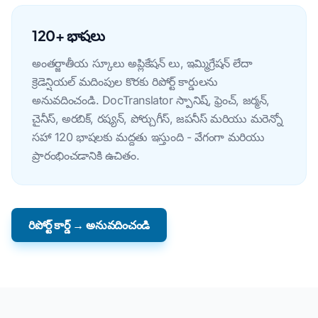
120+ భాషలు
అంతర్జాతీయ స్కూలు అప్లికేషన్ లు, ఇమ్మిగ్రేషన్ లేదా
క్రెడెన్షియల్ మదింపుల కొరకు రిపోర్ట్ కార్డులను
అనువదించండి. DocTranslator స్పానిష్, ఫ్రెంచ్, జర్మన్,
చైనీస్, అరబిక్, రష్యన్, పోర్చుగీస్, జపనీస్ మరియు మరెన్నో
సహా 120 భాషలకు మద్దతు ఇస్తుంది - వేగంగా మరియు
ప్రారంభించడానికి ఉచితం.
రిపోర్ట్ కార్డ్ → అనువదించండి