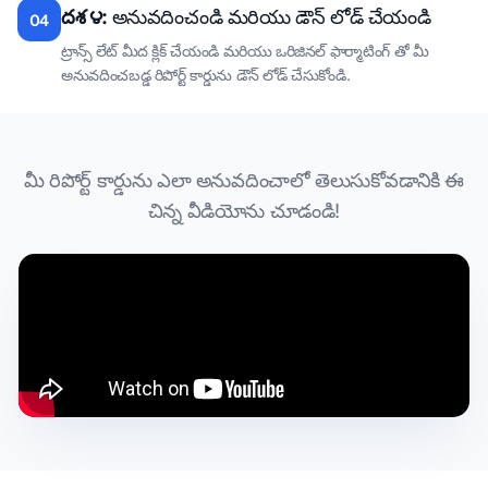
దశ ౪:
అనువదించండి మరియు డౌన్ లోడ్ చేయండి
04
ట్రాన్స్ లేట్ మీద క్లిక్ చేయండి మరియు ఒరిజినల్ ఫార్మాటింగ్ తో మీ
అనువదించబడ్డ రిపోర్ట్ కార్డును డౌన్ లోడ్ చేసుకోండి.
మీ రిపోర్ట్ కార్డును ఎలా అనువదించాలో తెలుసుకోవడానికి ఈ
చిన్న వీడియోను చూడండి!