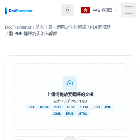
中文 (繁體)
切換
DocTranslator
/
所有工具 - 適用於任何翻譯
/
PDF翻譯器
/
將 PDF 翻譯為伊洛卡諾語
上傳或拖放要翻譯的文檔
最大。文件大小
1 GB
.PDF
.DOCX
.PPTX
.XLSX
。 TXT
.JPG
.PNG
.IDML
.EPUB
.HTML