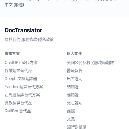
中文 (繁體)
DocTranslator
關於我們
·
服務條款
·
隱私政策
備擇方案
個人文件
ChatGPT 替代方案
美國公民及移民服務局翻譯
谷歌翻譯替代品
醫療報告
DeepL 文檔翻譯器
出生證明
Yandex 翻譯替代方案
結婚證
亞馬遜翻譯替代方案
離婚證
微軟翻譯替代品
死亡證明
QuillBot 替代品
護照
文憑
銀行對帳單