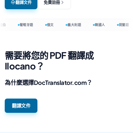
翻譯文件
免費註冊
拉伯
葡萄牙語
俄文
義大利語
韓國人
荷蘭語
需要將您的 PDF 翻譯成
Ilocano？
為什麼選擇DocTranslator.com？
翻譯文件