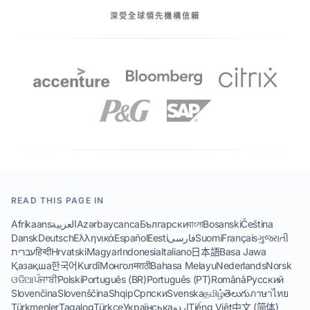
我們的伙伴
深受全球領先機構信賴
READ THIS PAGE IN
Afrikaans
العربية
Azərbaycanca
Български
বাংলা
Bosanski
Čeština
Dansk
Deutsch
Ελληνικά
Español
Eesti
فارسی
Suomi
Français
ગુજરાતી
עברית
हिन्दी
Hrvatski
Magyar
Indonesia
Italiano
日本語
Basa Jawa
Қазақша
한국어
Kurdî
Монгол
मराठी
Bahasa Melayu
Nederlands
Norsk
ଓଡିଆ
ਪੰਜਾਬੀ
Polski
Português (BR)
Português (PT)
Română
Русский
Slovenčina
Slovenščina
Shqip
Српски
Svenska
தமிழ்
తెలుగు
ภาษาไทย
Türkmenler
Tagalog
Türkçe
Українська
اردو
Tiếng Việt
中文 (简体)