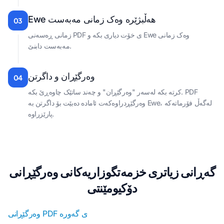
Ewe هەڵبژێرە وەک زمانی مەبەست
03
زمانی ڕەسەنی PDF ی خۆت دیاری بکە و Ewe وەک زمانی
مەبەست دابنێ.
وەرگێڕان و داگرتن
04
کرتە بکە لەسەر "وەرگێڕان" و چەند ساتێک چاوەڕێ بکە. PDF
وەرگێڕدراوەکەت ئامادە دەبێت بۆ داگرتن بە Ewe، لەگەڵ فۆرماتەکە
پارێزراوە.
گەڕانی زیاتری خزمەتگوزاریەکانی وەرگێڕانی
دۆکیومێنتی
وەرگێڕانی PDF ی گەورە