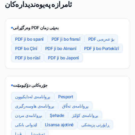
ئامرازە پەیوەندیدارەکان
وەرگێڕانی PDF بەپێی زمان
PDF بۆ عەرەبی
PDF ji bo fransî
PDF ji bo spanî
PDF bo Çînî
PDF ji bo Almanî
PDF ji bo Portekîzî
PDF ji bo rûsî
PDF ji bo Japonî
جۆرەکانی دۆکیومێنت
Pesport
بڕوانامەی لەدایکبوون
بڕوانامەی تەڵاق
بڕوانامەی هاوسەرگیری
بڕوانامەی کۆلێژ
Şehade
بڕوانامەی مردن
ڕاپۆرتی پزیشکی
Lîsansa ajotinê
لێدوانی بانکی
ئەپۆستیل
ڤیزا