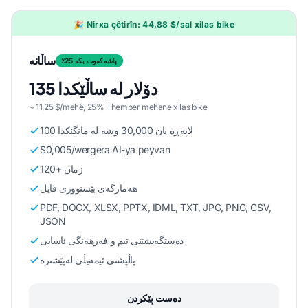
🎉 Nirxa çêtirîn: 44,88 $/sal xilas bike
ساڵانە
٪25 پاشەکەوت بکە
135 دۆلار لە ساڵێکدا
~ 11,25 $/mehê, 25% li hember mehane xilas bike
100 لاپەڕە یان 30,000 وشە لە مانگێکدا
$0,005/wergera AI-ya peyvan
120+ زمان
هەمارگەی بێسنووری فایل
PDF, DOCX, XLSX, PPTX, IDML, TXT, JPG, PNG, CSV,
JSON
دەستگەیشتنی تیم و فەرهەنگی ئاسایی
پاڵپشتی ئیمەیڵی لەپێشترە
دەست پێکردن