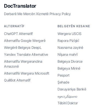
DocTranslator
Derbarê Me
·
Mercên Xizmetê
·
Privacy Policy
ALTERNATÎF
BELGEYÊN KESANE
ChatGPT Alternatîf
Wergera USCIS
Alternatîfa Google Wergerê
Rapora Pizîşkî
Wergêrê Belgeya DeepL
Nasnama zayinê
Yandex Translate Alternative
Nîşana mahrî
Alternatîfa Wergerandina
Belgeya Divorce
Amazonê
Belgeya Mirinê
Alternatîfê Wergera Microsoft
Pesport
QuillBot Alternatîf
Şehade
Daxuyaniya Bankê
دەستپێکردنەوە
Têbînî Doktor