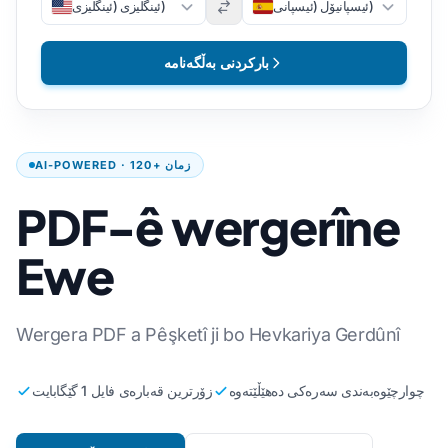
ئیسپانیۆل (ئیسپانی)
ئینگلیزی (ئینگلیزی)
بارکردنی بەڵگەنامە
AI-POWERED · 120+ زمان
PDF-ê wergerîne
Ewe
Wergera PDF a Pêşketî ji bo Hevkariya Gerdûnî
چوارچێوەبەندی سەرەکی دەهێڵێتەوە
زۆرترین قەبارەی فایل 1 گێگابایت