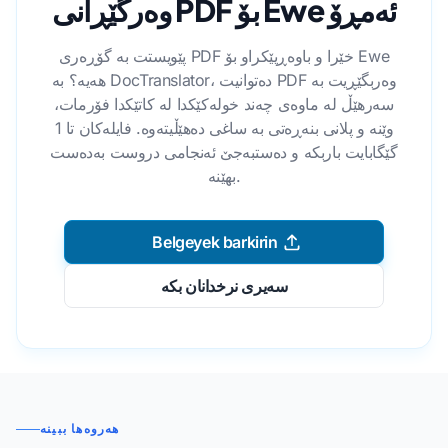
وەرگێڕانی PDF بۆ Ewe ئەمڕۆ
پێویستت بە گۆڕەری PDF خێرا و باوەڕپێکراو بۆ Ewe
هەیە؟ بە DocTranslator، دەتوانیت PDF وەربگێڕیت بە
سەرهێڵ لە ماوەی چەند خولەکێکدا لە کاتێکدا فۆرمات،
وێنە و پلانی بنەڕەتی بە ساغی دەهێڵیتەوە. فایلەکان تا 1
گێگابایت باربکە و دەستبەجێ ئەنجامی دروست بەدەست
بهێنە.
Belgeyek barkirin
سەیری نرخدانان بکە
هەروەها ببینە