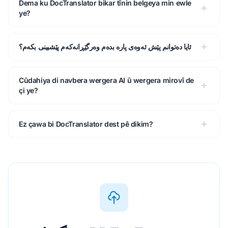
Dema ku DocTranslator bikar tînin belgeya min ewle
ye?
ئایا دەتوانم پێش ئەوەی پارە بدەم وەرگێڕانەکەم پێشبینی بکەم؟
Cûdahiya di navbera wergera AI û wergera mirovî de
çi ye?
Ez çawa bi DocTranslator dest pê dikim?