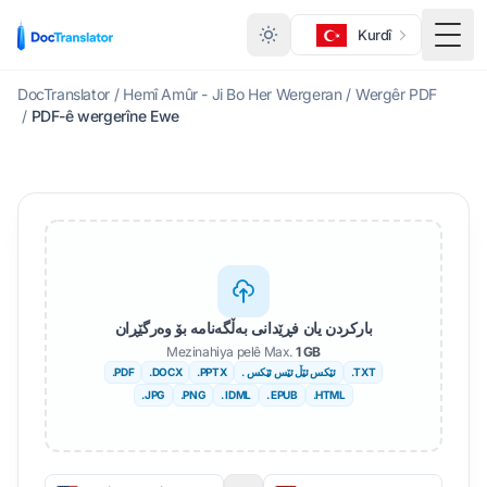
Kurdî
ێڕست
DocTranslator
/
Hemî Amûr - Ji Bo Her Wergeran
/
Wergêr PDF
/
PDF-ê wergerîne Ewe
بارکردن یان فڕێدانی بەڵگەنامە بۆ وەرگێڕان
Mezinahiya pelê Max.
1 GB
.TXT
. ئێکس ئێڵ ئێس ئێکس
.PPTX
.DOCX
.PDF
.JPG
.PNG
. IDML
. EPUB
.HTML