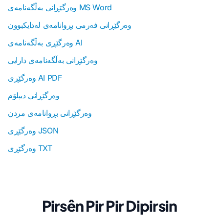
وەرگێڕانی بەڵگەنامەی MS Word
وەرگێڕانی فەرمی بڕوانامەی لەدایکبوون
وەرگێڕی بەڵگەنامەی AI
وەرگێڕانی بەڵگەنامەی دارایی
وەرگێڕی AI PDF
وەرگێڕانی دیپلۆم
وەرگێڕانی بڕوانامەی مردن
وەرگێڕی JSON
وەرگێڕی TXT
Pirsên Pir Pir Dipirsin