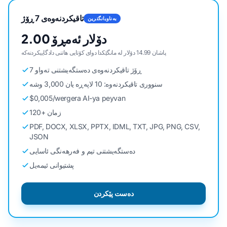
تاقیکردنەوەی 7 ڕۆژ
بەناوبانگترین
2.00 دۆلار ئەمڕۆ
پاشان 14.99 دۆلار لە مانگێکدا دوای کۆتایی هاتنی دادگاییکردنەکە
7 ڕۆژ تاقیکردنەوەی دەستگەیشتنی تەواو
سنووری تاقیکردنەوە: 10 لاپەڕە یان 3,000 وشە
$0,005/wergera AI-ya peyvan
120+ زمان
PDF, DOCX, XLSX, PPTX, IDML, TXT, JPG, PNG, CSV,
JSON
دەستگەیشتنی تیم و فەرهەنگی ئاسایی
پشتیوانی ئیمەیل
دەست پێکردن