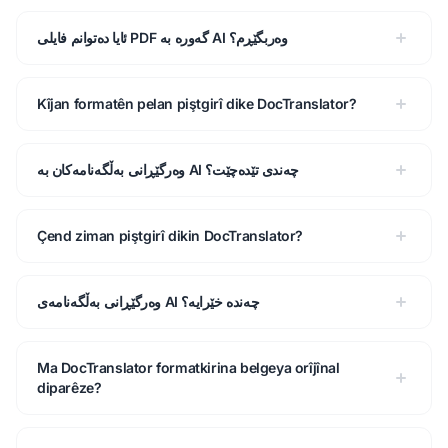
ئایا دەتوانم فایلی PDF گەورە بە AI وەربگێڕم؟
Kîjan formatên pelan piştgirî dike DocTranslator?
وەرگێڕانی بەڵگەنامەکان بە AI چەندی تێدەچێت؟
Çend ziman piştgirî dikin DocTranslator?
وەرگێڕانی بەڵگەنامەی AI چەندە خێرایە؟
Ma DocTranslator formatkirina belgeya orîjînal
diparêze?