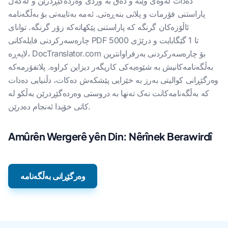
دەدات لەوەی وێنە و دەق بە وردی وەردەگێڕدرێن و لەگەڵ
پاراستنی فۆرمات و پلانی بنەڕەتی. ئەمە بەتایبەتی بۆ بەڵگەنامە
ئاڵۆزەکان گرنگە کە پاراستنی پێکهاتەکە زۆر گرنگە. توانای
چارەسەرکردنی فایلەکانی PDF تا 1 گێگابایت و درێژی 5000
لاپەڕە، DocTranslator.com بۆ چارەسەرکردنی بەرفراوانترین
بەڵگەنامەکانیش بە شێوەیەکی کاریگەر دیزاین کراوە. پلاتفۆرمەکە
وەرگێڕانی کوالیتی بەرز بە خێرایی پێشکەش دەکات، دڵنیایی دەدات
کە بەڵگەنامەکانت نەک تەنها بە دروستی وەردەگێڕدرێن بەڵکو لە
کاتی خۆیدا ئەنجام دەدرێن.
Amûrên Wergerê yên Din: Nêrînek Berawirdî
وەرگێڕانی بەڵگەنامە