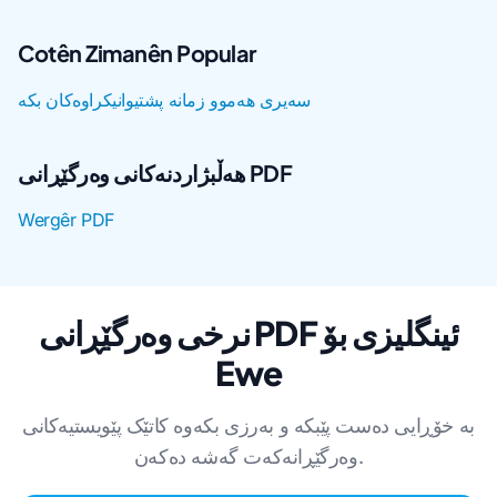
Cotên Zimanên Popular
سەیری هەموو زمانە پشتیوانیکراوەکان بکە
هەڵبژاردنەکانی وەرگێڕانی PDF
Wergêr PDF
نرخی وەرگێڕانی PDF ئینگلیزی بۆ
Ewe
بە خۆڕایی دەست پێبکە و بەرزی بکەوە کاتێک پێویستیەکانی
وەرگێڕانەکەت گەشە دەکەن.