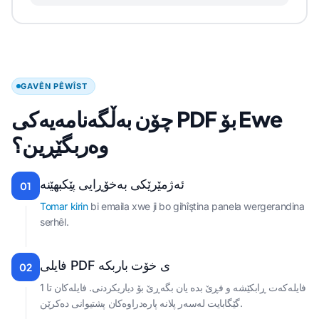
GAVÊN PÊWÎST
چۆن بەڵگەنامەیەکی PDF بۆ Ewe
وەربگێڕین؟
ئەژمێرێکی بەخۆڕایی پێکبهێنە
01
Tomar kirin
bi emaila xwe ji bo gihîştina panela wergerandina
serhêl.
فایلی PDF ی خۆت باربکە
02
فایلەکەت ڕابکێشە و فڕێ بدە یان بگەڕێ بۆ دیاریکردنی. فایلەکان تا 1
گێگابایت لەسەر پلانە پارەدراوەکان پشتیوانی دەکرێن.