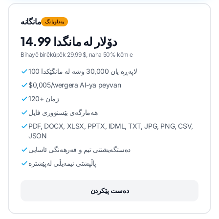
مانگانە
بەناوبانگ
14.99 دۆلار لە مانگدا
Bihayê birêkûpêk 29,99 $, naha 50% kêm e
100 لاپەڕە یان 30,000 وشە لە مانگێکدا
$0,005/wergera AI-ya peyvan
120+ زمان
هەمارگەی بێسنووری فایل
PDF, DOCX, XLSX, PPTX, IDML, TXT, JPG, PNG, CSV,
JSON
دەستگەیشتنی تیم و فەرهەنگی ئاسایی
پاڵپشتی ئیمەیڵی لەپێشترە
دەست پێکردن