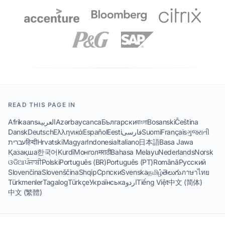
READ THIS PAGE IN
Čeština
Bosanski
বাংলা
Български
Azərbaycanca
العربية
Afrikaans
ગુજરાતી
Français
Suomi
فارسی
Eesti
Español
Ελληνικά
Deutsch
Dansk
Basa Jawa
日本語
Italiano
Indonesia
Magyar
Hrvatski
हिन्दी
עברית
Қазақша
한국어
Kurdî
Монгол
मराठी
Bahasa Melayu
Nederlands
Norsk
ଓଡିଆ
ਪੰਜਾਬੀ
Polski
Português (BR)
Português (PT)
Română
Русский
Slovenčina
Slovenščina
Shqip
Српски
Svenska
தமிழ்
తెలుగు
ภาษาไทย
中文 (简体)
Tiếng Việt
اردو
Українська
Türkçe
Tagalog
Türkmenler
中文 (繁體)