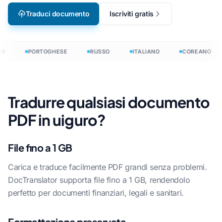
Traduci documento
Iscriviti gratis
O
PORTOGHESE
RUSSO
ITALIANO
COREANO
Tradurre qualsiasi documento
PDF in uiguro?
File fino a 1 GB
Carica e traduce facilmente PDF grandi senza problemi.
DocTranslator supporta file fino a 1 GB, rendendolo
perfetto per documenti finanziari, legali e sanitari.
Formattazione preservata