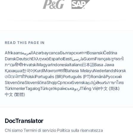
READ THIS PAGE IN
Afrikaans
العربية
Azərbaycanca
Български
বাংলা
Bosanski
Čeština
Dansk
Deutsch
Ελληνικά
Español
Eesti
فارسی
Suomi
Français
ગુજરાતી
עברית
हिन्दी
Hrvatski
Magyar
Indonesia
Italiano
日本語
Basa Jawa
Қазақша
한국어
Kurdî
Монгол
मराठी
Bahasa Melayu
Nederlands
Norsk
ଓଡିଆ
ਪੰਜਾਬੀ
Polski
Português (BR)
Português (PT)
Română
Русский
Slovenčina
Slovenščina
Shqip
Српски
Svenska
தமிழ்
తెలుగు
ภาษาไทย
Türkmenler
Tagalog
Türkçe
Українська
اردو
Tiếng Việt
中文 (简体)
中文 (繁體)
DocTranslator
Chi siamo
·
Termini di servizio
·
Politica sulla riservatezza