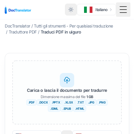
Italiano
Menu 
DocTranslator
/
Tutti gli strumenti - Per qualsiasi traduzione
/
Traduttore PDF
/
Traduci PDF in uiguro
Carica o lascia il documento per tradurre
Dimensione massima del file
1 GB
.PDF
.DOCX
.PPTX
. XLSX
.TXT
.JPG
.PNG
. IDML
. EPUB
.HTML