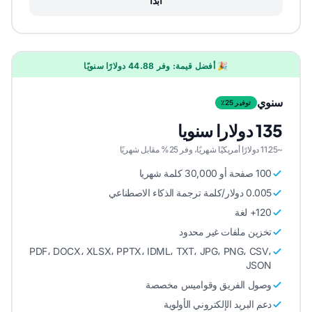
ابدأ
🎉 أفضل قيمة: وفر 44.88 دولارًا سنويًا
سنوي
توفير 25٪
135 دولارا سنويا
~11.25 دولارًا أمريكيًا شهريًا، وفر 25% مقابل شهريًا
100 صفحة أو 30,000 كلمة شهريا
0.005 دولار/كلمة ترجمة الذكاء الاصطناعي
120+ لغة
تخزين ملفات غير محدود
PDF، DOCX، XLSX، PPTX، IDML، TXT، JPG، PNG، CSV،
JSON
وصول الفريق وقواميس مخصصة
دعم البريد الإلكتروني الأولوية