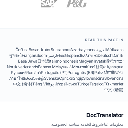
READ THIS PAGE IN
Afrikaans
العربية
Azərbaycanca
Български
বাংলা
Bosanski
Čeština
Dansk
Deutsch
Ελληνικά
Español
Eesti
فارسی
Suomi
Français
ગુજરાતી
עברית
हिन्दी
Hrvatski
Magyar
Indonesia
Italiano
日本語
Basa Jawa
Norsk
Nederlands
Bahasa Melayu
मराठी
Монгол
Kurdî
한국어
Қазақша
Русский
Română
Português (PT)
Português (BR)
Polski
ਪੰਜਾਬੀ
ଓଡିଆ
ภาษาไทย
తెలుగు
தமிழ்
Svenska
Српски
Shqip
Slovenščina
Slovenčina
Türkmenler
Tagalog
Türkçe
Українська
اردو
Tiếng Việt
中文 (简体)
中文 (繁體)
DocTranslator
معلومات عنا
·
شروط الخدمة
·
سياسة الخصوصية