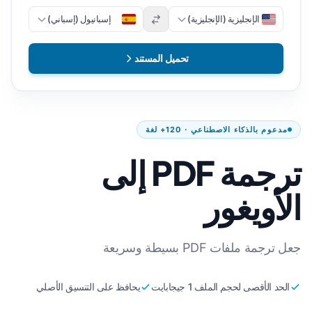
الإنجليزية (الإنجليزية)
إسبانيول (إسباني)
تحميل المستند
مدعوم بالذكاء الاصطناعي · 120+ لغة
ترجمة PDF إلى
الأويغور
جعل ترجمة ملفات PDF بسيطة وسريعة
الحد الأقصى لحجم الملف 1 جيجابايت
يحافظ على التنسيق الأصلي