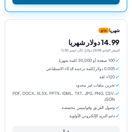
شهريا
شائع
14.99 دولار شهريا
السعر العادي 29.99 دولارًا، الآن خصم 50%
100 صفحة أو 30,000 كلمة شهريا
0.005 دولار/كلمة ترجمة الذكاء الاصطناعي
120+ لغة
تخزين ملفات غير محدود
PDF، DOCX، XLSX، PPTX، IDML، TXT، JPG، PNG، CSV،
JSON
وصول الفريق وقواميس مخصصة
دعم البريد الإلكتروني الأولوية