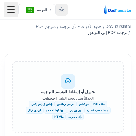
العربية
تبديل ا
DocTranslator
/
جميع الأدوات - لأي ترجمة
/
مترجم PDF
/
ترجمة PDF إلى الأويغور
تحميل أو إسقاط المستند للترجمة
الحد الأقصى لحجم الملف
1 جيجابايت
.ملف PDF
.دوككس
.بي بي تي اكس
.إكس إل إس إكس
.رسالة نصية قصيرة
.جي بي جي
.بابوا غينيا الجديدة
.اي دي ام ال
.إي بي يو بي
.HTML