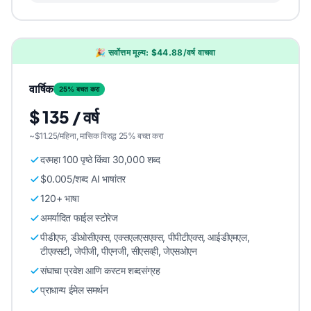
🎉 सर्वोत्तम मूल्य: $44.88/वर्ष वाचवा
वार्षिक
25% बचत करा
$ 135 / वर्ष
~$11.25/महिना, मासिक विरुद्ध 25% बचत करा
दरमहा 100 पृष्ठे किंवा 30,000 शब्द
$0.005/शब्द AI भाषांतर
120+ भाषा
अमर्यादित फाईल स्टोरेज
पीडीएफ, डीओसीएक्स, एक्सएलएसएक्स, पीपीटीएक्स, आईडीएमएल,
टीएक्सटी, जेपीजी, पीएनजी, सीएसव्ही, जेएसओएन
संघाचा प्रवेश आणि कस्टम शब्दसंग्रह
प्राधान्य ईमेल समर्थन