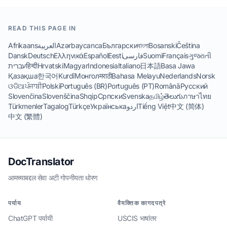
READ THIS PAGE IN
Afrikaans
العربية
Azərbaycanca
Български
বাংলা
Bosanski
Čeština
Dansk
Deutsch
Ελληνικά
Español
Eesti
فارسی
Suomi
Français
ગુજરાતી
עברית
हिन्दी
Hrvatski
Magyar
Indonesia
Italiano
日本語
Basa Jawa
Қазақша
한국어
Kurdî
Монгол
मराठी
Bahasa Melayu
Nederlands
Norsk
ଓଡିଆ
ਪੰਜਾਬੀ
Polski
Português (BR)
Português (PT)
Română
Русский
Slovenčina
Slovenščina
Shqip
Српски
Svenska
தமிழ்
తెలుగు
ภาษาไทย
Türkmenler
Tagalog
Türkçe
Українська
اردو
Tiếng Việt
中文 (简体)
中文 (繁體)
DocTranslator
आमच्याबद्दल
·
सेवा अटी
·
गोपनीयता धोरण
पर्याय
वैयक्तिक कागदपत्रे
ChatGPT पर्यायी
USCIS भाषांतर