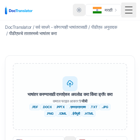
मराठी
मेनू ट
DocTranslator
/
सर्व साधने - कोणत्याही भाषांतरासाठी
/
पीडीएफ अनुवादक
/
पीडीएफचे तातारमध्ये भाषांतर करा
भाषांतर करण्यासाठी दस्तऐवज अपलोड करा किंवा ड्रॉप करा
कमाल फाइल आकार
1 जीबी
.PDF
.DOCX
.PPTX
. एक्सएलएसएक्स
.TXT
.JPG
.PNG
. IDML
. ईपीयूबी
.HTML