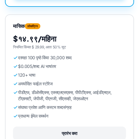
मासिक
लोकप्रिय
$१४.९९/महिना
नियमित किंमत $ 29.99, आता 50% सूट
दरमहा 100 पृष्ठे किंवा 30,000 शब्द
$0.005/शब्द AI भाषांतर
120+ भाषा
अमर्यादित फाईल स्टोरेज
पीडीएफ, डीओसीएक्स, एक्सएलएसएक्स, पीपीटीएक्स, आईडीएमएल,
टीएक्सटी, जेपीजी, पीएनजी, सीएसव्ही, जेएसओएन
संघाचा प्रवेश आणि कस्टम शब्दसंग्रह
प्राधान्य ईमेल समर्थन
प्रारंभ करा