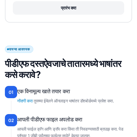
प्रारंभ करा
पायऱ्या आवश्यक
पीडीएफ दस्तऐवजाचे तातारमध्ये भाषांतर
कसे करावे?
एक विनामूल्य खाते तयार करा
01
नोंदणी करा
तुमच्या ईमेलने ऑनलाइन भाषांतर डॅशबोर्डमध्ये प्रवेश करा.
आपली पीडीएफ फाइल अपलोड करा
02
आपली फाईल ड्रॅग आणि ड्रॉप करा किंवा ती निवडण्यासाठी ब्राउझ करा. पेड
प्लॅनवर 1 जीबी पर्यंतच्या फाईल्स सपोर्ट केल्या जातात.