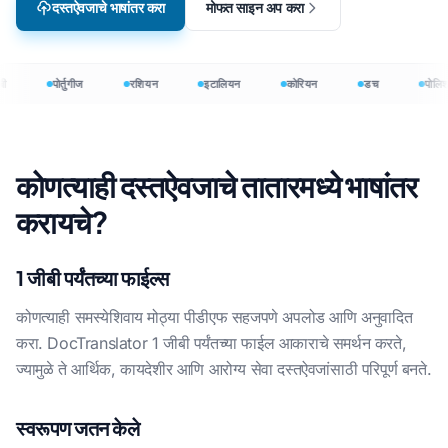
दस्तऐवजाचे भाषांतर करा
मोफत साइन अप करा
ी
पोर्तुगीज
रशियन
इटालियन
कोरियन
डच
पोलिश
कोणत्याही दस्तऐवजाचे तातारमध्ये भाषांतर
करायचे?
1 जीबी पर्यंतच्या फाईल्स
कोणत्याही समस्येशिवाय मोठ्या पीडीएफ सहजपणे अपलोड आणि अनुवादित
करा. DocTranslator 1 जीबी पर्यंतच्या फाईल आकाराचे समर्थन करते,
ज्यामुळे ते आर्थिक, कायदेशीर आणि आरोग्य सेवा दस्तऐवजांसाठी परिपूर्ण बनते.
स्वरूपण जतन केले