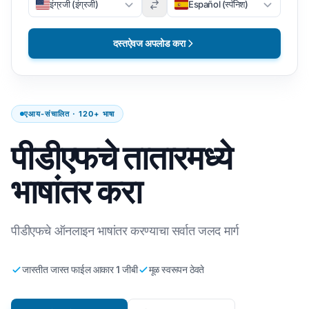
इंग्रजी (इंग्रजी)
Español (स्पॅनिश)
दस्तऐवज अपलोड करा
एआय-संचालित · 120+ भाषा
पीडीएफचे तातारमध्ये
भाषांतर करा
पीडीएफचे ऑनलाइन भाषांतर करण्याचा सर्वात जलद मार्ग
जास्तीत जास्त फाईल आकार 1 जीबी
मूळ स्वरूपन ठेवते