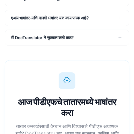
एआय भाषांतर आणि मानवी भाषांतर यात काय फरक आहे?
मी DocTranslator ने सुरुवात कशी करू?
आज पीडीएफचे तातारमध्ये भाषांतर
करा
तातार कनव्हर्टरसाठी वेगवान आणि विश्वासार्ह पीडीएफ आवश्यक
आहे? DocTranslator सह, आपण मूळ स्वरूपन, प्रतिमा आणि