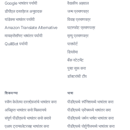
Google भाषांतर पर्यायी
वैद्यकीय अहवाल
डीपीएल दस्तऐवज अनुवादक
जन्म प्रमाणपत्र
यांडेक्स भाषांतर पर्यायी
विवाह प्रमाणपत्र
Amazon Translate Alternative
घटस्फोट प्रमाणपत्र
मायक्रोसॉफ्ट भाषांतर पर्यायी
मृत्यु प्रमाणपत्र
QuillBot पर्यायी
पासपोर्ट
डिप्लोमा
बँक स्टेटमेंट
पुन्हा सुरू करा
डॉक्टरांची टीप
शिकवण्या
भाषा
स्कॅन केलेल्या दस्तऐवजांचे भाषांतर करा
पीडीएफचे स्पॅनिशमध्ये भाषांतर करा
अधिकृत भाषांतर कसे मिळवायचे
पीडीएफचे फ्रेंचमध्ये भाषांतर करा
संपूर्ण पीडीएफचे भाषांतर कसे करावे
पीडीएफचे जर्मन भाषेत भाषांतर करा
एआय ट्रान्सलेटरसह भाषांतर करा
पीडीएफचे पोर्तुगीजमध्ये भाषांतर करा