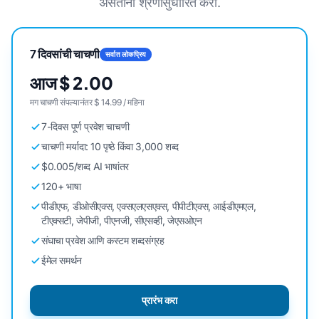
असताना श्रेणीसुधारित करा.
7 दिवसांची चाचणी
सर्वात लोकप्रिय
आज $ 2.00
मग चाचणी संपल्यानंतर $ 14.99 / महिना
7-दिवस पूर्ण प्रवेश चाचणी
चाचणी मर्यादा: 10 पृष्ठे किंवा 3,000 शब्द
$0.005/शब्द AI भाषांतर
120+ भाषा
पीडीएफ, डीओसीएक्स, एक्सएलएसएक्स, पीपीटीएक्स, आईडीएमएल,
टीएक्सटी, जेपीजी, पीएनजी, सीएसव्ही, जेएसओएन
संघाचा प्रवेश आणि कस्टम शब्दसंग्रह
ईमेल समर्थन
प्रारंभ करा