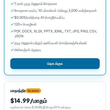
7 நாள் முழு அணுகல் சோதனை
சோதனை வரம்பு: 10 பக்கங்கள் அல்லது 3,000 வார்த்தைகள்
$0.005/வார்த்தை AI மொழிபெயர்ப்பு
120+ மொழிகள்
PDF, DOCX, XLSX, PPTX, IDML, TXT, JPG, PNG, CSV,
JSON
குழு அணுகல் மற்றும் தனிப்பயன் சொற்களஞ்சியங்கள்
மின்னஞ்சல் ஆதரவு
தொடங்குக
மாதாந்திர
பிரபலமான
$14.99/மாதம்
வழக்கமான விலை $ 29.99, இப்போது 50% தள்ளுபடி