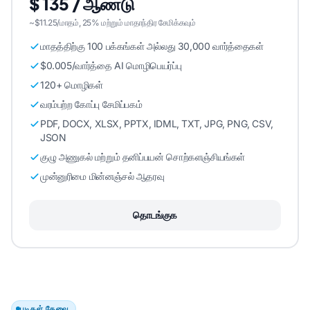
$ 135 / ஆண்டு
~$11.25/மாதம், 25% மற்றும் மாதாந்திர சேமிக்கவும்
மாதத்திற்கு 100 பக்கங்கள் அல்லது 30,000 வார்த்தைகள்
$0.005/வார்த்தை AI மொழிபெயர்ப்பு
120+ மொழிகள்
வரம்பற்ற கோப்பு சேமிப்பகம்
PDF, DOCX, XLSX, PPTX, IDML, TXT, JPG, PNG, CSV,
JSON
குழு அணுகல் மற்றும் தனிப்பயன் சொற்களஞ்சியங்கள்
முன்னுரிமை மின்னஞ்சல் ஆதரவு
தொடங்குக
படிகள் தேவை