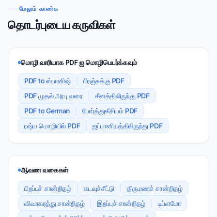
மேலும் காண்க
தொடர்புடைய கருவிகள்
மொழி வாரியாக PDF ஐ மொழிபெயர்க்கவும்
PDF to ஸ்பானிஷ்
பிரஞ்சுக்கு PDF
PDF முதல் அரபு வரை
சீனத்திலிருந்து PDF
PDF to German
போர்த்துகீசியம் PDF
ரஷ்ய மொழியில் PDF
ஜப்பானியத்திலிருந்து PDF
ஆவண வகைகள்
பிறப்புச் சான்றிதழ்
கடவுச்சீட்டு
திருமணச் சான்றிதழ்
விவாகரத்து சான்றிதழ்
இறப்புச் சான்றிதழ்
டிப்ளமோ