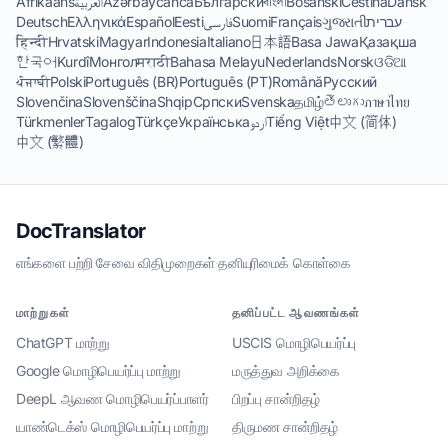
Afrikaans
العربية
Azərbaycanca
Български
বাংলা
Bosanski
Čeština
Dansk
Deutsch
Ελληνικά
Español
Eesti
فارسی
Suomi
Français
ગુજરાતી
עברית
हिन्दी
Hrvatski
Magyar
Indonesia
Italiano
日本語
Basa Jawa
Қазақша
한국어
Kurdî
Монгол
मराठी
Bahasa Melayu
Nederlands
Norsk
ଓଡିଆ
ਪੰਜਾਬੀ
Polski
Português (BR)
Português (PT)
Română
Русский
Slovenčina
Slovenščina
Shqip
Српски
Svenska
தமிழ்
తెలుగు
ภาษาไทย
Türkmenler
Tagalog
Türkçe
Українська
اردو
Tiếng Việt
中文 (简体)
中文 (繁體)
DocTranslator
எங்களை பற்றி
·
சேவை விதிமுறைகள்
·
தனியுரிமைக் கொள்கை
மாற்றுகள்
தனிப்பட்ட ஆவணங்கள்
ChatGPT மாற்று
USCIS மொழிபெயர்ப்பு
Google மொழிபெயர்ப்பு மாற்று
மருத்துவ அறிக்கை
DeepL ஆவண மொழிபெயர்ப்பாளர்
பிறப்பு சான்றிதழ்
யாண்டெக்ஸ் மொழிபெயர்ப்பு மாற்று
திருமண சான்றிதழ்