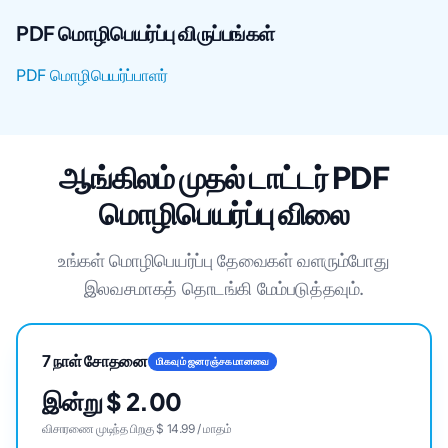
PDF மொழிபெயர்ப்பு விருப்பங்கள்
PDF மொழிபெயர்ப்பாளர்
ஆங்கிலம் முதல் டாட்டர் PDF
மொழிபெயர்ப்பு விலை
உங்கள் மொழிபெயர்ப்பு தேவைகள் வளரும்போது
இலவசமாகத் தொடங்கி மேம்படுத்தவும்.
7 நாள் சோதனை
மிகவும் ஜனரஞ்சகமானவை
இன்று $ 2.00
விசாரணை முடிந்த பிறகு $ 14.99 / மாதம்