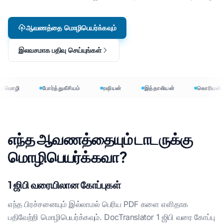
ஆவணத்தை மொழிபெயர்க்கவும்
இலவசமாக பதிவு செய்யுங்கள்
ு மொழி
போர்த்துகீசியம்
ரஷியன்
இத்தாலியன்
கொரியன்
எந்த ஆவணத்தையும் டாடருக்கு
மொழிபெயர்க்கவா?
1 ஜிபி வரையிலான கோப்புகள்
எந்த பிரச்சனையும் இல்லாமல் பெரிய PDF களை எளிதாக
பதிவேற்றி மொழிபெயர்க்கவும். DocTranslator 1 ஜிபி வரை கோப்பு