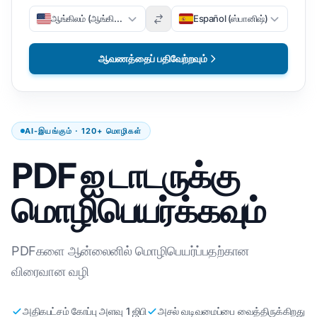
ஆங்கிலம் (ஆங்கிலம்)
Español (ஸ்பானிஷ்)
ஆவணத்தைப் பதிவேற்றவும்
AI-இயங்கும் · 120+ மொழிகள்
PDF ஐ டாடருக்கு
மொழிபெயர்க்கவும்
PDFகளை ஆன்லைனில் மொழிபெயர்ப்பதற்கான
விரைவான வழி
அதிகபட்சம் கோப்பு அளவு 1 ஜிபி
அசல் வடிவமைப்பை வைத்திருக்கிறது