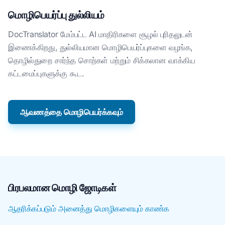
மொழிபெயர்ப்பு துல்லியம்
DocTranslator மேம்பட்ட AI மாதிரிகளை சூழல் புரிதலுடன்
இணைக்கிறது, துல்லியமான மொழிபெயர்ப்புகளை வழங்க,
தொழில்துறை சார்ந்த சொற்கள் மற்றும் சிக்கலான வாக்கிய
கட்டமைப்புகளுக்கு கூட.
ஆவணத்தை மொழிபெயர்க்கவும்
பிரபலமான மொழி ஜோடிகள்
ஆதரிக்கப்படும் அனைத்து மொழிகளையும் காண்க