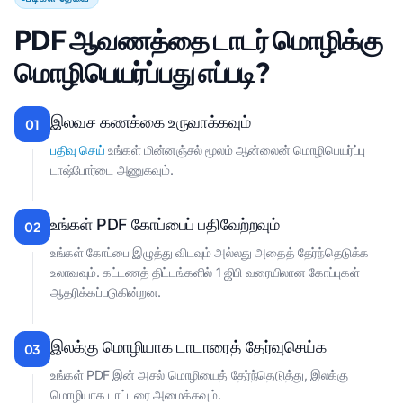
PDF ஆவணத்தை டாடர் மொழிக்கு
மொழிபெயர்ப்பது எப்படி?
இலவச கணக்கை உருவாக்கவும்
01
பதிவு செய்
உங்கள் மின்னஞ்சல் மூலம் ஆன்லைன் மொழிபெயர்ப்பு
டாஷ்போர்டை அணுகவும்.
உங்கள் PDF கோப்பைப் பதிவேற்றவும்
02
உங்கள் கோப்பை இழுத்து விடவும் அல்லது அதைத் தேர்ந்தெடுக்க
உலாவவும். கட்டணத் திட்டங்களில் 1 ஜிபி வரையிலான கோப்புகள்
ஆதரிக்கப்படுகின்றன.
இலக்கு மொழியாக டாடாரைத் தேர்வுசெய்க
03
உங்கள் PDF இன் அசல் மொழியைத் தேர்ந்தெடுத்து, இலக்கு
மொழியாக டாட்டரை அமைக்கவும்.