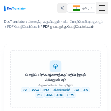
தமிழ்
மாற்ற
DocTranslator
/
அனைத்து கருவிகளும் - எந்த மொழிபெயர்ப்புகளுக்கும்
/
PDF மொழிபெயர்ப்பாளர்
/
PDF ஐ டாடருக்கு மொழிபெயர்க்கவும்
மொழிபெயர்க்க ஆவணத்தைப் பதிவேற்றவும்
அல்லது விடவும்
அதிகபட்ச கோப்பு அளவு
1 ஜிபி
.PDF
.DOCX
.PPTX
. எக்ஸ்எல்எஸ்எக்ஸ்
.TXT
.JPG
.PNG
. IDML
. EPUB
.HTML