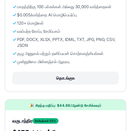
மாதத்திற்கு 100 பக்கங்கள் அல்லது 30,000 வார்த்தைகள்
$0.005/வார்த்தை AI மொழிபெயர்ப்பு
120+ மொழிகள்
வரம்பற்ற கோப்பு சேமிப்பகம்
PDF, DOCX, XLSX, PPTX, IDML, TXT, JPG, PNG, CSV,
JSON
குழு அணுகல் மற்றும் தனிப்பயன் சொற்களஞ்சியங்கள்
முன்னுரிமை மின்னஞ்சல் ஆதரவு
தொடங்குக
🎉 சிறந்த மதிப்பு: $44.88/ஆண்டு சேமிக்கவும்
வருடாந்திர
சேமியுங்கள் 25%