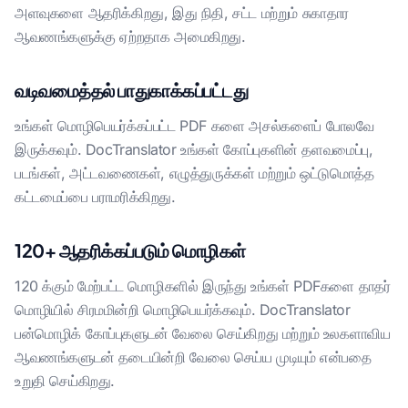
அளவுகளை ஆதரிக்கிறது, இது நிதி, சட்ட மற்றும் சுகாதார
ஆவணங்களுக்கு ஏற்றதாக அமைகிறது.
வடிவமைத்தல் பாதுகாக்கப்பட்டது
உங்கள் மொழிபெயர்க்கப்பட்ட PDF களை அசல்களைப் போலவே
இருக்கவும். DocTranslator உங்கள் கோப்புகளின் தளவமைப்பு,
படங்கள், அட்டவணைகள், எழுத்துருக்கள் மற்றும் ஒட்டுமொத்த
கட்டமைப்பை பராமரிக்கிறது.
120+ ஆதரிக்கப்படும் மொழிகள்
120 க்கும் மேற்பட்ட மொழிகளில் இருந்து உங்கள் PDFகளை தாதர்
மொழியில் சிரமமின்றி மொழிபெயர்க்கவும். DocTranslator
பன்மொழிக் கோப்புகளுடன் வேலை செய்கிறது மற்றும் உலகளாவிய
ஆவணங்களுடன் தடையின்றி வேலை செய்ய முடியும் என்பதை
உறுதி செய்கிறது.