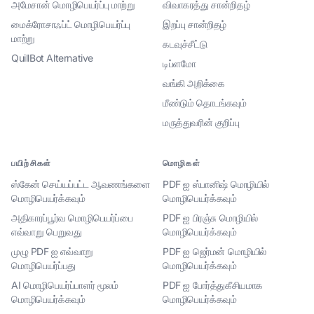
அமேசான் மொழிபெயர்ப்பு மாற்று
விவாகரத்து சான்றிதழ்
மைக்ரோசாஃப்ட் மொழிபெயர்ப்பு
இறப்பு சான்றிதழ்
மாற்று
கடவுச்சீட்டு
QuillBot Alternative
டிப்ளமோ
வங்கி அறிக்கை
மீண்டும் தொடங்கவும்
மருத்துவரின் குறிப்பு
பயிற்சிகள்
மொழிகள்
ஸ்கேன் செய்யப்பட்ட ஆவணங்களை
PDF ஐ ஸ்பானிஷ் மொழியில்
மொழிபெயர்க்கவும்
மொழிபெயர்க்கவும்
அதிகாரப்பூர்வ மொழிபெயர்ப்பை
PDF ஐ பிரஞ்சு மொழியில்
எவ்வாறு பெறுவது
மொழிபெயர்க்கவும்
முழு PDF ஐ எவ்வாறு
PDF ஐ ஜெர்மன் மொழியில்
மொழிபெயர்ப்பது
மொழிபெயர்க்கவும்
AI மொழிபெயர்ப்பாளர் மூலம்
PDF ஐ போர்த்துகீசியமாக
மொழிபெயர்க்கவும்
மொழிபெயர்க்கவும்