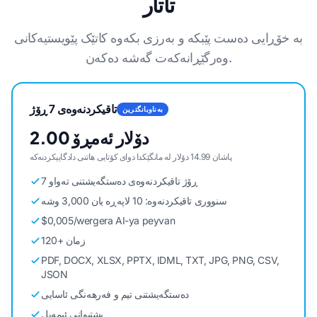
تاتار
بە خۆڕایی دەست پێبکە و بەرزی بکەوە کاتێک پێویستیەکانی
وەرگێڕانەکەت گەشە دەکەن.
تاقیکردنەوەی 7 ڕۆژ
بەناوبانگترین
2.00 دۆلار ئەمڕۆ
پاشان 14.99 دۆلار لە مانگێکدا دوای کۆتایی هاتنی دادگاییکردنەکە
7 ڕۆژ تاقیکردنەوەی دەستگەیشتنی تەواو
سنووری تاقیکردنەوە: 10 لاپەڕە یان 3,000 وشە
$0,005/wergera AI-ya peyvan
120+ زمان
PDF, DOCX, XLSX, PPTX, IDML, TXT, JPG, PNG, CSV,
JSON
دەستگەیشتنی تیم و فەرهەنگی ئاسایی
پشتیوانی ئیمەیل