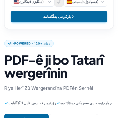
ئیسپانیۆل (ئیسپانی)
ئینگلیزی (ئینگلیزی)
بارکردنی بەڵگەنامە
AI-POWERED · 120+ زمان
PDF-ê ji bo Tatarî
wergerînin
Riya Herî Zû Wergerandina PDFên Serhêl
چوارچێوەبەندی سەرەکی دەهێڵێتەوە
زۆرترین قەبارەی فایل 1 گێگابایت