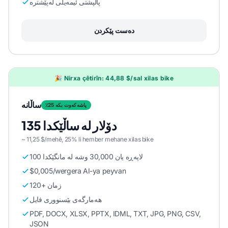
پاڵپشتی ئیمەیڵی لەپێشترە
دەست پێکردن
🎉 Nirxa çêtirîn: 44,88 $/sal xilas bike
ساڵانە
٪25 پاشەکەوت بکە
135 دۆلار لە ساڵێکدا
~ 11,25 $/mehê, 25% li hember mehane xilas bike
100 لاپەڕە یان 30,000 وشە لە مانگێکدا
$0,005/wergera AI-ya peyvan
120+ زمان
هەمارگەی بێسنووری فایل
PDF, DOCX, XLSX, PPTX, IDML, TXT, JPG, PNG, CSV,
JSON