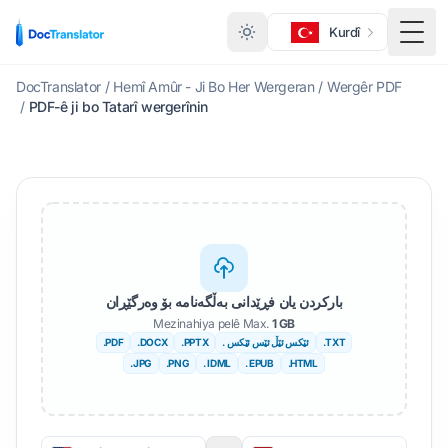
Kurdî
ێڕست
DocTranslator
/
Hemî Amûr - Ji Bo Her Wergeran
/
Wergêr PDF
/
PDF-ê ji bo Tatarî wergerînin
بارکردن یان فڕێدانی بەڵگەنامە بۆ وەرگێڕان
Mezinahiya pelê Max.
1 GB
.TXT
. ئێکس ئێڵ ئێس ئێکس
.PPTX
.DOCX
.PDF
.JPG
.PNG
. IDML
. EPUB
.HTML