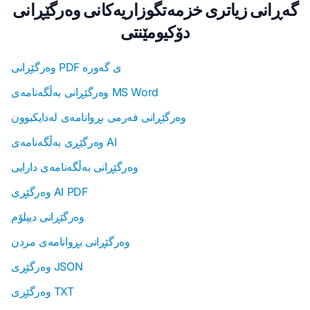
گەڕانی زیاتری خزمەتگوزاریەکانی وەرگێڕانی
دۆکیومێنتی
وەرگێڕانی PDF ی گەورە
وەرگێڕانی بەڵگەنامەی MS Word
وەرگێڕانی فەرمی بڕوانامەی لەدایکبوون
وەرگێڕی بەڵگەنامەی AI
وەرگێڕانی بەڵگەنامەی دارایی
وەرگێڕی AI PDF
وەرگێڕانی دیپلۆم
وەرگێڕانی بڕوانامەی مردن
وەرگێڕی JSON
وەرگێڕی TXT