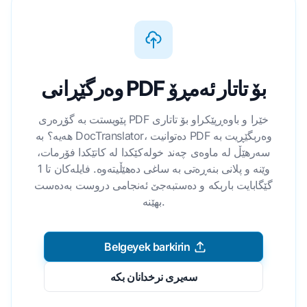
وەرگێڕانی PDF بۆ تاتار ئەمڕۆ
پێویستت بە گۆڕەری PDF خێرا و باوەڕپێکراو بۆ تاتاری
هەیە؟ بە DocTranslator، دەتوانیت PDF وەربگێڕیت بە
سەرهێڵ لە ماوەی چەند خولەکێکدا لە کاتێکدا فۆرمات،
وێنە و پلانی بنەڕەتی بە ساغی دەهێڵیتەوە. فایلەکان تا 1
گێگابایت باربکە و دەستبەجێ ئەنجامی دروست بەدەست
بهێنە.
Belgeyek barkirin
سەیری نرخدانان بکە