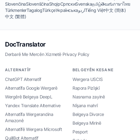
Slovenčina
Slovenščina
Shqip
Српски
Svenska
தமிழ்
తెలుగు
ภาษาไทย
中文 (简体)
Tiếng Việt
اردو
Українська
Türkçe
Tagalog
Türkmenler
中文 (繁體)
DocTranslator
Derbarê Me
·
Mercên Xizmetê
·
Privacy Policy
ALTERNATÎF
BELGEYÊN KESANE
ChatGPT Alternatîf
Wergera USCIS
Alternatîfa Google Wergerê
Rapora Pizîşkî
Wergêrê Belgeya DeepL
Nasnama zayinê
Yandex Translate Alternative
Nîşana mahrî
Alternatîfa Wergerandina
Belgeya Divorce
Amazonê
Belgeya Mirinê
Alternatîfê Wergera Microsoft
Pesport
QuillBot Alternatîf