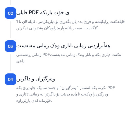
فایلی PDF ی خۆت باربکە
02
فایلەکەت ڕابکێشە و فڕێ بدە یان بگەڕێ بۆ دیاریکردنی. فایلەکان تا 1
گێگابایت لەسەر پلانە پارەدراوەکان پشتیوانی دەکرێن.
هەڵبژاردنی زمانی تاتاری وەک زمانی مەبەست
03
زمانی ڕەسەنی PDFەکەت دیاری بکە و تاتار وەک زمانی مەبەست
دابنێ.
وەرگێڕان و داگرتن
04
کرتە بکە لەسەر "وەرگێڕان" و چەند ساتێک چاوەڕێ بکە. PDF
وەرگێڕدراوەکەت ئامادە دەبێت بۆ داگرتن بە زمانی تاتاری و
فۆرماتەکەی پارێزراوە.