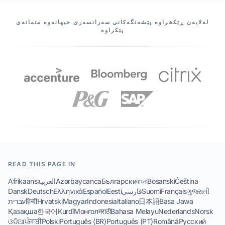
HEVKARÊN ME
لەلایەن ڕێکخراوە پێشەنگەکانی سەرانسەری جیهانەوە متمانەی
پێکراوە
READ THIS PAGE IN
Čeština
Bosanski
বাংলা
Български
Azərbaycanca
العربية
Afrikaans
ગુજરાતી
Français
Suomi
فارسی
Eesti
Español
Ελληνικά
Deutsch
Dansk
Basa Jawa
日本語
Italiano
Indonesia
Magyar
Hrvatski
हिन्दी
עברית
Қазақша
한국어
Kurdî
Монгол
मराठी
Bahasa Melayu
Nederlands
Norsk
ଓଡିଆ
ਪੰਜਾਬੀ
Polski
Português (BR)
Português (PT)
Română
Русский