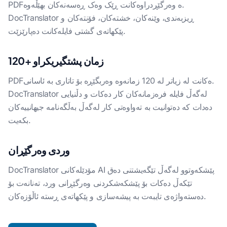
PDFە وەرگێڕدراوەکانت ڕێک وەک ڕەسەنەکان بهێڵەوە.
DocTranslator ڕیزبەندی، وێنەکان، خشتەکان، فۆنتەکان و
پێکهاتەی گشتی فایلەکانت دەپارێزێت.
120+ زمان پشتگیریکراو
PDFەکانت لە زیاتر لە 120 زمانەوە وەربگێڕە بۆ تاتاری بە ئاسانی.
DocTranslator لەگەڵ فایلە فرەزمانەکان کار دەکات و دڵنیایی
دەدات کە دەتوانیت بە تەواوەتی کار لەگەڵ بەڵگەنامە جیهانییەکان
بکەیت.
وردی وەرگێڕان
DocTranslator مۆدێلەکانی AI پێشکەوتوو لەگەڵ تێگەیشتنی دەق
تێکەڵ دەکات بۆ پێشکەشکردنی وەرگێڕانی ورد، تەنانەت بۆ
دەستەواژەی تایبەت بە پیشەسازی و پێکهاتەی ڕستە ئاڵۆزەکان.