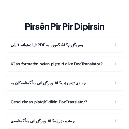
Pirsên Pir Pir Dipirsin
ئایا دەتوانم فایلی PDF گەورە بە AI وەربگێڕم؟
Kîjan formatên pelan piştgirî dike DocTranslator?
وەرگێڕانی بەڵگەنامەکان بە AI چەندی تێدەچێت؟
Çend ziman piştgirî dikin DocTranslator?
وەرگێڕانی بەڵگەنامەی AI چەندە خێرایە؟