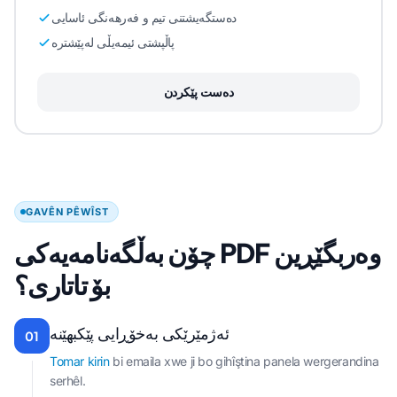
دەستگەیشتنی تیم و فەرهەنگی ئاسایی
پاڵپشتی ئیمەیڵی لەپێشترە
دەست پێکردن
GAVÊN PÊWÎST
چۆن بەڵگەنامەیەکی PDF وەربگێڕین
بۆ تاتاری؟
ئەژمێرێکی بەخۆڕایی پێکبهێنە
01
Tomar kirin
bi emaila xwe ji bo gihîştina panela wergerandina
serhêl.