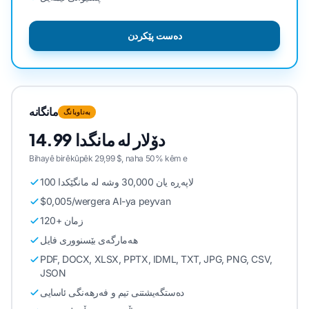
دەست پێکردن
مانگانە
بەناوبانگ
14.99 دۆلار لە مانگدا
Bihayê birêkûpêk 29,99 $, naha 50% kêm e
100 لاپەڕە یان 30,000 وشە لە مانگێکدا
$0,005/wergera AI-ya peyvan
120+ زمان
هەمارگەی بێسنووری فایل
PDF, DOCX, XLSX, PPTX, IDML, TXT, JPG, PNG, CSV,
JSON
دەستگەیشتنی تیم و فەرهەنگی ئاسایی