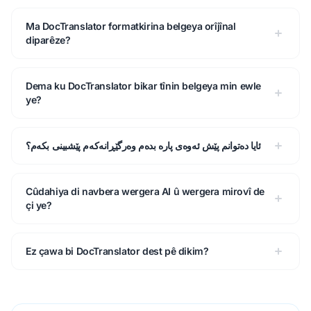
Ma DocTranslator formatkirina belgeya orîjînal
diparêze?
Dema ku DocTranslator bikar tînin belgeya min ewle
ye?
ئایا دەتوانم پێش ئەوەی پارە بدەم وەرگێڕانەکەم پێشبینی بکەم؟
Cûdahiya di navbera wergera AI û wergera mirovî de
çi ye?
Ez çawa bi DocTranslator dest pê dikim?