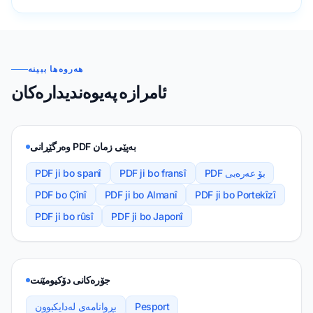
هەروەها ببینە
ئامرازە پەیوەندیدارەکان
وەرگێڕانی PDF بەپێی زمان
PDF بۆ عەرەبی
PDF ji bo fransî
PDF ji bo spanî
PDF bo Çînî
PDF ji bo Almanî
PDF ji bo Portekîzî
PDF ji bo rûsî
PDF ji bo Japonî
جۆرەکانی دۆکیومێنت
Pesport
بڕوانامەی لەدایکبوون