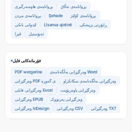
بڕوانامەی تەڵاق
بڕوانامەی هاوسەرگیری
بڕوانامەی کۆلێژ
Şehade
بڕوانامەی مردن
ڕاپۆرتی پزیشکی
Lîsansa ajotinê
لێدوانی بانکی
ئەپۆستیل
ڤیزا
فۆرماتەکانی فایل
وەرگێڕانی بەڵگەنامەی Word
PDF wergerîne
وەرگێڕانی بەڵگەنامەی سکانکراو
وەرگێڕانی PDF ی گەورە
وەرگێڕانی پاوەرپۆینت
وەرگێڕانی فایلی Excel
وەرگێڕانی پەرتووک
وەرگێڕانی EPUB
وەرگێڕانی TXT
وەرگێڕانی CSV
وەرگێڕانی InDesign