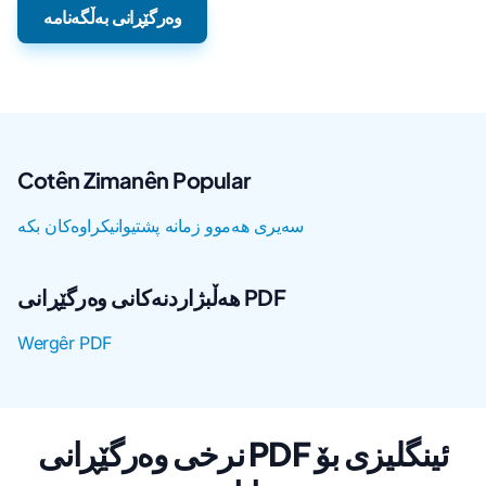
وەرگێڕانی بەڵگەنامە
Cotên Zimanên Popular
سەیری هەموو زمانە پشتیوانیکراوەکان بکە
هەڵبژاردنەکانی وەرگێڕانی PDF
Wergêr PDF
نرخی وەرگێڕانی PDF ئینگلیزی بۆ