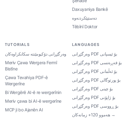
Şehade
Daxuyaniya Bankê
دەستپێکردنەوە
Têbînî Doktor
TUTORIALS
LANGUAGES
وەرگێڕانی PDF بۆ ئیسپانی
وەرگێڕانی دۆکیومێنتە سکانکراوەکان
وەرگێڕانی PDF بۆ فەڕەنسی
Meriv Çawa Wergera Fermî
Bistîne
وەرگێڕانی PDF بۆ ئەڵمانی
Çawa Tevahiya PDF-ê
وەرگێڕانی PDF بۆ پورتوگالی
Wergerîne
وەرگێڕانی PDF بۆ چینی
Bi Wergêrê AI-ê re wergerînin
وەرگێڕانی PDF بۆ ژاپۆنی
Meriv çawa bi AI-ê wergerîne
وەرگێڕانی PDF بۆ ڕووسی
MCP ji bo Ajanên AI
هەموو 120+ زمانەکان →