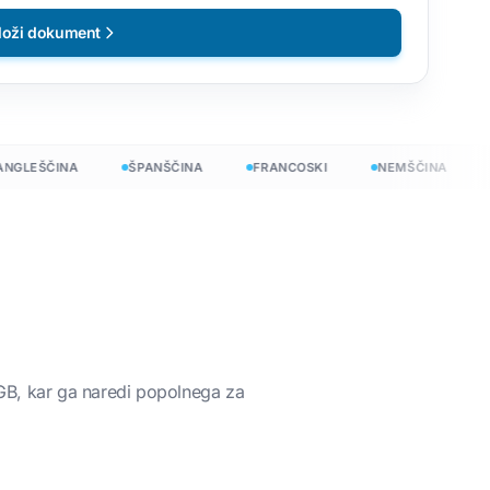
loži dokument
LEŠČINA
ŠPANŠČINA
FRANCOSKI
NEMŠČINA
K
 GB, kar ga naredi popolnega za
čno