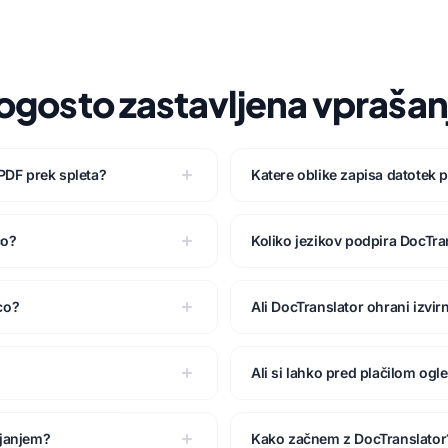
ogosto zastavljena vprašan
 PDF prek spleta?
Katere oblike zapisa datotek 
co?
Koliko jezikov podpira DocTra
co?
Ali DocTranslator ohrani izvi
Ali si lahko pred plačilom og
ajanjem?
Kako začnem z DocTranslator