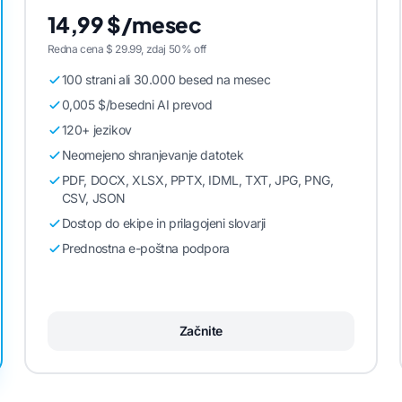
14,99 $/mesec
Redna cena $ 29.99, zdaj 50% off
100 strani ali 30.000 besed na mesec
0,005 $/besedni AI prevod
120+ jezikov
Neomejeno shranjevanje datotek
PDF, DOCX, XLSX, PPTX, IDML, TXT, JPG, PNG,
CSV, JSON
Dostop do ekipe in prilagojeni slovarji
Prednostna e-poštna podpora
Začnite