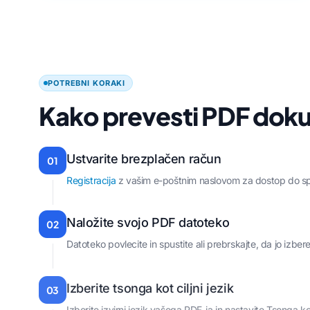
POTREBNI KORAKI
Kako prevesti PDF dok
Ustvarite brezplačen račun
01
Registracija
z vašim e-poštnim naslovom za dostop do sp
Naložite svojo PDF datoteko
02
Datoteko povlecite in spustite ali prebrskajte, da jo izber
Izberite tsonga kot ciljni jezik
03
Izberite izvirni jezik vašega PDF-ja in nastavite Tsonga kot 