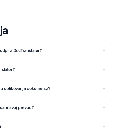
ja
podpira DocTranslator?
nslator?
rno oblikovanje dokumenta?
ledam svoj prevod?
?