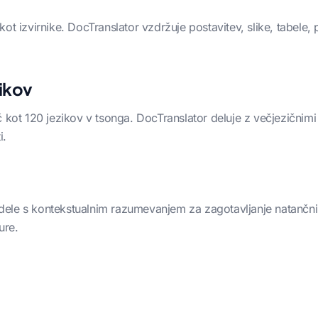
ot izvirnike. DocTranslator vzdržuje postavitev, slike, tabele, 
zikov
 kot 120 jezikov v tsonga. DocTranslator deluje z večjezičnimi
i.
ele s kontekstualnim razumevanjem za zagotavljanje natančnih
ure.