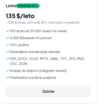
Letno
PRIHRANI 25 %
135 $/leto
~11,25 $/mesec, prihranite 25% v primerjavi z mesečnim
100 strani ali 30.000 besed na mesec
0,005 $/besedni AI prevod
120+ jezikov
Neomejeno shranjevanje datotek
PDF, DOCX, XLSX, PPTX, IDML, TXT, JPG, PNG,
CSV, JSON
Dostop do ekipe in prilagojeni slovarji
Prednostna e-poštna podpora
Začnite