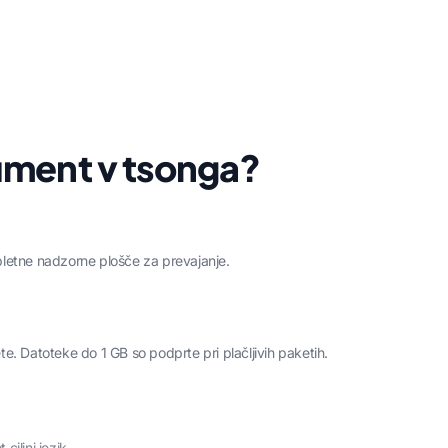
ument v tsonga?
letne nadzorne plošče za prevajanje.
ete. Datoteke do 1 GB so podprte pri plačljivih paketih.
ciljni jezik.