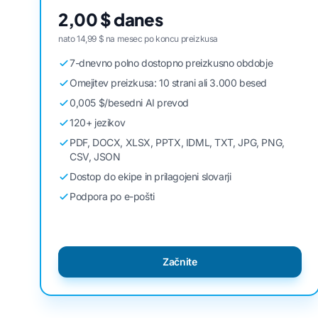
2,00 $ danes
nato 14,99 $ na mesec po koncu preizkusa
7-dnevno polno dostopno preizkusno obdobje
Omejitev preizkusa: 10 strani ali 3.000 besed
0,005 $/besedni AI prevod
120+ jezikov
PDF, DOCX, XLSX, PPTX, IDML, TXT, JPG, PNG,
CSV, JSON
Dostop do ekipe in prilagojeni slovarji
Podpora po e-pošti
Začnite