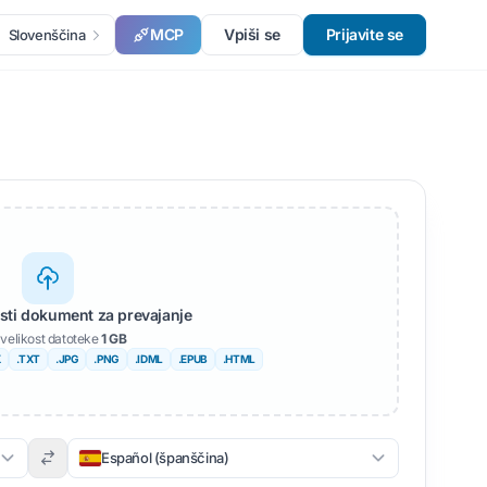
MCP
Vpiši se
Prijavite se
Slovenščina
usti dokument za prevajanje
velikost datoteke
1 GB
X
.TXT
.JPG
.PNG
.IDML
.EPUB
.HTML
Español (španščina)