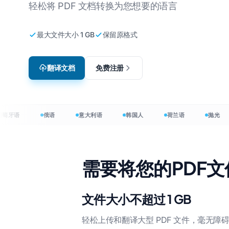
轻松将 PDF 文档转换为您想要的语言
电子游戏本地化
翻
转韩文
英语到韩语
最大文件大小 1 GB
保留原格式
电子学习
翻
转阿拉伯语
英语到阿拉伯语
H
 转荷兰语
英语到土耳其语
翻译文档
免费注册
I
 转丹麦语
英语至印尼语
.
 转印度尼西亚语
英语到印地语
E
英语至乌尔都语
00多种语言 →
牙语
俄语
意大利语
韩国人
荷兰语
抛光
P
需要将您的PDF
档翻译成 120+ 种语言
anslator:将文档翻译成 120+ 种语言
文件大小不超过 1 GB
轻松上传和翻译大型 PDF 文件，毫无障碍。