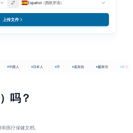
Español（西班牙语）
上传文件
中国人
日本人
不
孟加拉
越南语
泰国
言 →
语）吗？
免费开始
、法律和医疗保健文档。