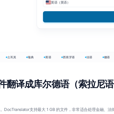
英语（英语）
译 CSV 文件
DOCX 转 TXT
越南语
菲律宾人
译 JSON
EPUB 转 PDF
意大利语
芬兰
TML 翻译器
抛光
保加利亚语
nDesign 字数统计
乌克兰
匈牙利
DOCX 字数计数器
拉丁
祖鲁语
xcel 文件计数
捷克语
约鲁巴语
土耳其
瑞典
英语
西班牙语
法语
德语
owerPoint 字数统计
爱尔兰人
支持 120 多种语
苗族
文件翻译成库尔德语（索拉尼
免费开始
DocTranslator支持最大 1 GB 的文件，非常适合处理金融