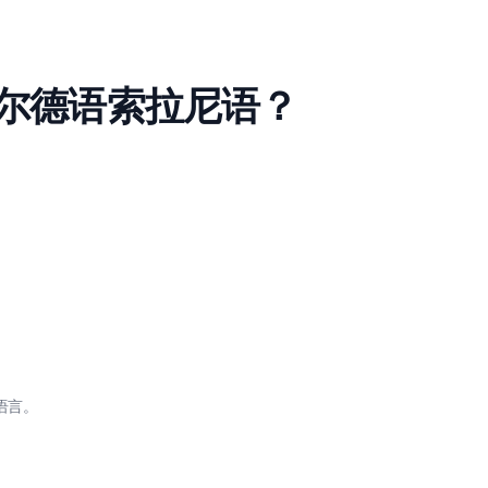
库尔德语索拉尼语？
。
语言。