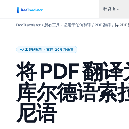
翻译者
DocTranslator
/
所有工具 - 适用于任何翻译
/
PDF 翻译
/
将 PD
行业
 转语言
流行语言对
人工智能驱动 · 支持120多种语言
金融与银行业
Wo
转英文
英语到西班牙语
将 PDF 翻译
卫生保健
Ex
 转西班牙语
英语到法语
法律翻译
Po
 转葡萄牙语
英语到德语
库尔德语索
人力资源
Po
 转法语
英语到中文
政府与国防
In
 转德文
英语到日语
尼语
专利翻译
E
转中文
英语到俄语
技术的
AI
转日语
英语到葡萄牙语
制造业
翻
 转俄语
英语到意大利语