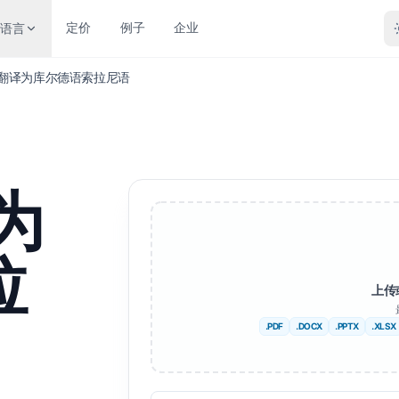
定价
例子
企业
语言
F 翻译为库尔德语索拉尼语
按文件类型翻译
按格式转换
其他语言
更多语言
rd 文档 (.DOCX)
PDF 到 DOCX
没有
非洲人
为
cel 文件 (.XLSX)
PDF 到 TXT
孟加拉
瑞典
werPoint（.PPT）
InDesign 转 PDF
乌尔都语
希伯来语
拉
werPoint PPTX
XLSX 转 PDF
挪威
塞尔维亚
上传
Design 文件 (.IDML)
TXT 转 XLSX
马拉地语
斯洛文尼亚语
.PDF
.DOCX
.PPTX
.XLSX
PUB 翻译器
JPG 转 PDF
泰卢固语
斯瓦希里语
 EPUB 翻译
JPEG 转 PDF
泰米尔语
阿姆哈拉语
译 TXT 文件
PNG转PDF
土耳其
阿尔巴尼亚人