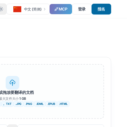
MCP
登录
报名
中文 (简体)
或拖放要翻译的文档
最大文件大小
1 GB
。TXT
.JPG
.PNG
.IDML
.EPUB
.HTML