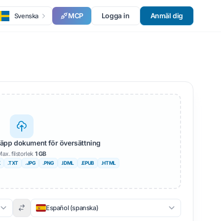
MCP
Logga in
Anmäl dig
Svenska
läpp dokument för översättning
ax. filstorlek
1 GB
X
.TXT
.JPG
.PNG
.IDML
.EPUB
.HTML
Español (spanska)