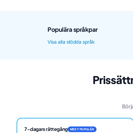
Populära språkpar
Visa alla stödda språk
Prissätt
Börj
7-dagars rättegång
MEST POPULÄR