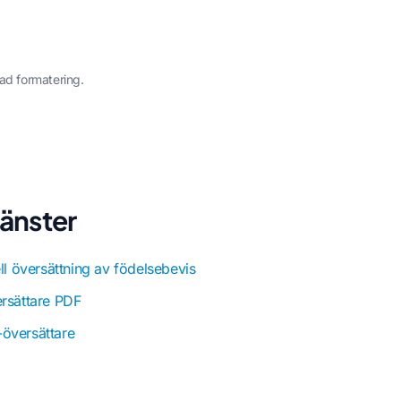
ad formatering.
änster
ell översättning av födelsebevis
rsättare PDF
översättare