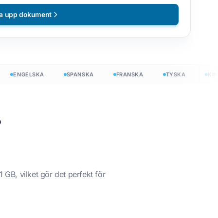
a upp dokument
ENGELSKA
SPANSKA
FRANSKA
TYSKA
KINES
?
1 GB, vilket gör det perfekt för
itt