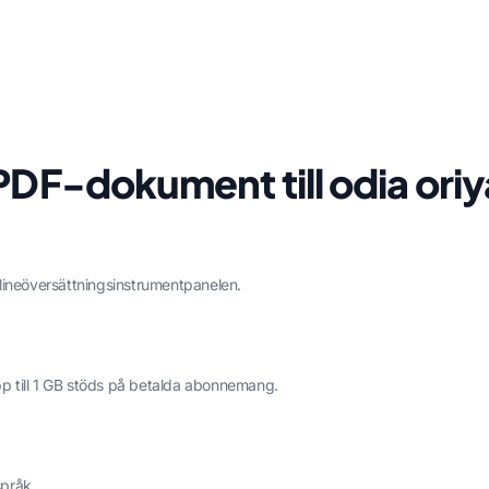
PDF-dokument till odia ori
lineöversättningsinstrumentpanelen.
r upp till 1 GB stöds på betalda abonnemang.
språk.