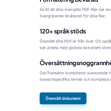
Se till att dina översatta PDF-filer ser 
övergripande strukturen för dina filer.
120+ språk stöds
Översätt dina PDF:er från över 120 språk 
kan arbeta med globala dokument söml
Översättningsnoggrannh
DocTranslator kombinerar avancerade AI-
branschspecifika termer och komplexa m
Översätt dokument