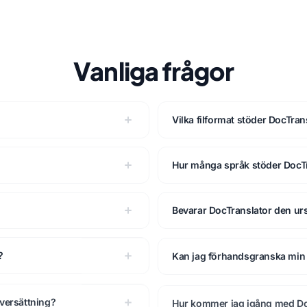
Vanliga frågor
Vilka filformat stöder DocTran
Hur många språk stöder DocT
Bevarar DocTranslator den u
?
Kan jag förhandsgranska min 
översättning?
Hur kommer jag igång med Do