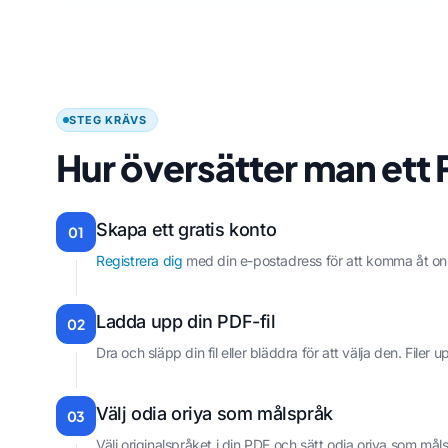
STEG KRÄVS
Hur översätter man ett 
Skapa ett gratis konto
01
Registrera dig
med din e-postadress för att komma åt on
Ladda upp din PDF-fil
02
Dra och släpp din fil eller bläddra för att välja den. File
Välj odia oriya som målspråk
03
Välj originalspråket i din PDF och sätt odia oriya som mål