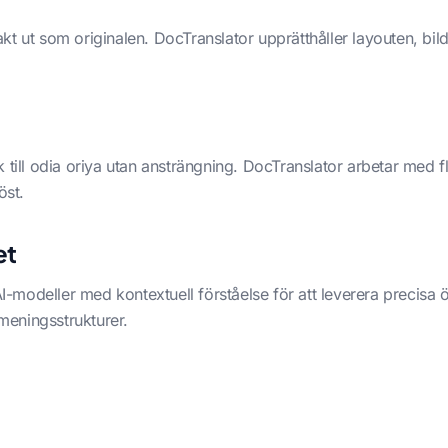
exakt ut som originalen. DocTranslator upprätthåller layouten, bil
till odia oriya utan ansträngning. DocTranslator arbetar med fle
öst.
et
modeller med kontextuell förståelse för att leverera precisa ö
eningsstrukturer.