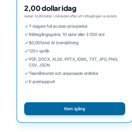
2,00 dollar idag
sedan 14,99 dollar i månaden efter att rättegången avslutats
7-dagars full access-provperiod
Rättegångsgräns: 10 sidor eller 3 000 ord
$0,005/ord AI översättning
120+ språk
PDF, DOCX, XLSX, PPTX, IDML, TXT, JPG, PNG,
CSV, JSON
Teamåtkomst och anpassade ordlistor
E-postsupport
Kom igång