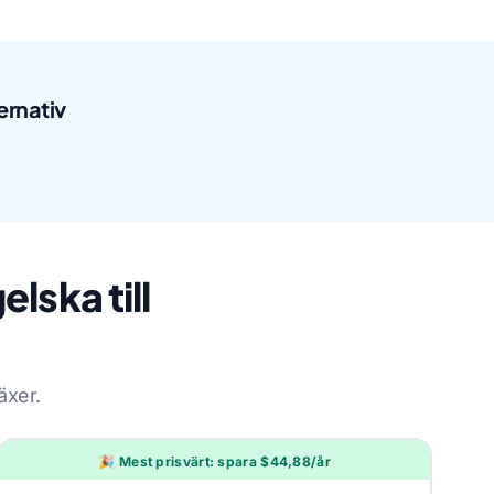
ernativ
lska till
äxer.
🎉 Mest prisvärt: spara $44,88/år