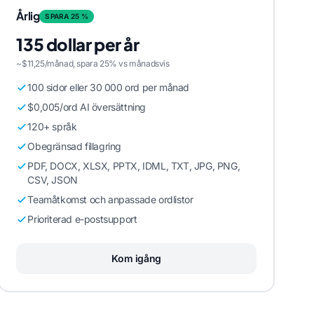
Årlig
SPARA 25 %
135 dollar per år
~$11,25/månad, spara 25% vs månadsvis
100 sidor eller 30 000 ord per månad
$0,005/ord AI översättning
120+ språk
Obegränsad fillagring
PDF, DOCX, XLSX, PPTX, IDML, TXT, JPG, PNG,
CSV, JSON
Teamåtkomst och anpassade ordlistor
Prioriterad e-postsupport
Kom igång