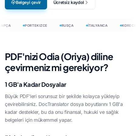
Belgeyi çevir
Ücretsiz kaydol
APÇA
PORTEKIZCE
RUSÇA
İTALYANCA
KORECE
PDF'nizi Odia (Oriya) diline
çevirmeniz mi gerekiyor?
1 GB'a Kadar Dosyalar
Büyük PDF'leri sorunsuz bir şekilde kolayca yükleyip
çevirebilirsiniz. DocTranslator dosya boyutlarını 1 GB'a
kadar destekler, bu da onu finansal, hukuki ve sağlık
belgeleri için mükemmel yapar.