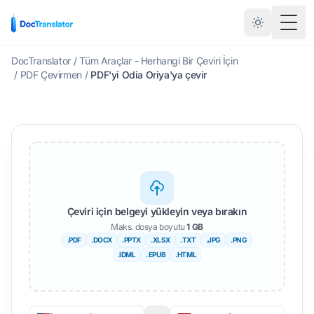
Türkçe
Menü
DocTranslator
/
Tüm Araçlar - Herhangi Bir Çeviri İçin
/
PDF Çevirmen
/
PDF'yi Odia Oriya'ya çevir
Çeviri için belgeyi yükleyin veya bırakın
Maks. dosya boyutu
1 GB
.PDF
.DOCX
.PPTX
.XLSX
.TXT
.JPG
.PNG
.IDML
. EPUB
.HTML