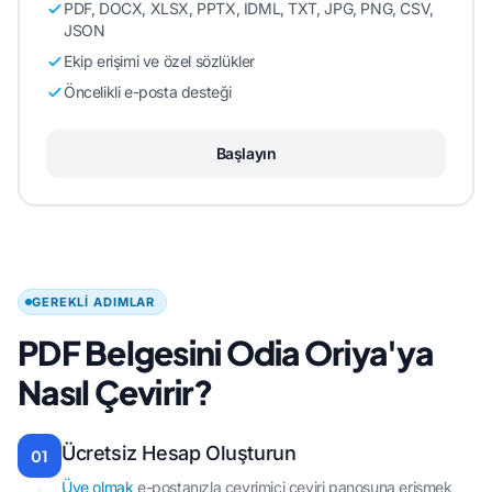
PDF, DOCX, XLSX, PPTX, IDML, TXT, JPG, PNG, CSV,
JSON
Ekip erişimi ve özel sözlükler
Öncelikli e-posta desteği
Başlayın
GEREKLI ADIMLAR
PDF Belgesini Odia Oriya'ya
Nasıl Çevirir?
Ücretsiz Hesap Oluşturun
01
Üye olmak
e-postanızla çevrimiçi çeviri panosuna erişmek