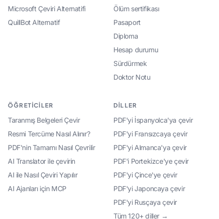
Microsoft Çeviri Alternatifi
Ölüm sertifikası
QuillBot Alternatif
Pasaport
Diploma
Hesap durumu
Sürdürmek
Doktor Notu
ÖĞRETICILER
DILLER
Taranmış Belgeleri Çevir
PDF'yi İspanyolca'ya çevir
Resmi Tercüme Nasıl Alınır?
PDF'yi Fransızcaya çevir
PDF'nin Tamamı Nasıl Çevrilir
PDF'yi Almanca'ya çevir
AI Translator ile çevirin
PDF'i Portekizce'ye çevir
AI ile Nasıl Çeviri Yapılır
PDF'yi Çince'ye çevir
AI Ajanları için MCP
PDF'yi Japoncaya çevir
PDF'yi Rusçaya çevir
Tüm 120+ diller →