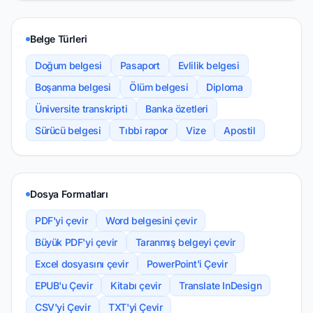
Belge Türleri
Doğum belgesi
Pasaport
Evlilik belgesi
Boşanma belgesi
Ölüm belgesi
Diploma
Üniversite transkripti
Banka özetleri
Sürücü belgesi
Tıbbi rapor
Vize
Apostil
Dosya Formatları
PDF'yi çevir
Word belgesini çevir
Büyük PDF'yi çevir
Taranmış belgeyi çevir
Excel dosyasını çevir
PowerPoint'i Çevir
EPUB'u Çevir
Kitabı çevir
Translate InDesign
CSV'yi Çevir
TXT'yi Çevir