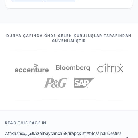
BIZIM ORTAKLARIMIZ
DÜNYA ÇAPINDA ÖNDE GELEN KURULUŞLAR TARAFINDAN
GÜVENILMIŞTIR
READ THIS PAGE IN
Afrikaans
العربية
Azərbaycanca
Български
বাংলা
Bosanski
Čeština