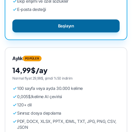
Ekip erişimi ve özel sözlükler
E-posta desteği
Başlayın
Aylık
POPÜLER
14,99$/ay
Normal fiyat 29,99$, şimdi %50 indirim
100 sayfa veya ayda 30.000 kelime
0,005$/kelime AI çevirisi
120+ dil
Sınırsız dosya depolama
PDF, DOCX, XLSX, PPTX, IDML, TXT, JPG, PNG, CSV,
JSON