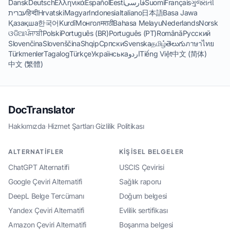
Dansk
Deutsch
Ελληνικά
Español
Eesti
فارسی
Suomi
Français
ગુજરાતી
עברית
हिन्दी
Hrvatski
Magyar
Indonesia
Italiano
日本語
Basa Jawa
Қазақша
한국어
Kurdî
Монгол
मराठी
Bahasa Melayu
Nederlands
Norsk
ଓଡିଆ
ਪੰਜਾਬੀ
Polski
Português (BR)
Português (PT)
Română
Русский
Slovenčina
Slovenščina
Shqip
Српски
Svenska
தமிழ்
తెలుగు
ภาษาไทย
Türkmenler
Tagalog
Türkçe
Українська
اردو
Tiếng Việt
中文 (简体)
中文 (繁體)
DocTranslator
Hakkımızda
·
Hizmet Şartları
·
Gizlilik Politikası
ALTERNATIFLER
KIŞISEL BELGELER
ChatGPT Alternatifi
USCIS Çevirisi
Google Çeviri Alternatifi
Sağlık raporu
DeepL Belge Tercümanı
Doğum belgesi
Yandex Çeviri Alternatifi
Evlilik sertifikası
Amazon Çeviri Alternatifi
Boşanma belgesi