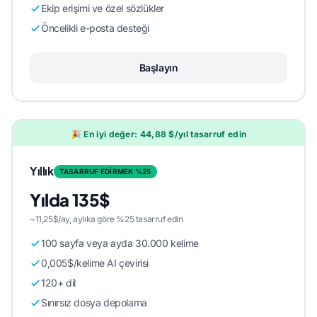
Ekip erişimi ve özel sözlükler
Öncelikli e-posta desteği
Başlayın
🎉 En iyi değer: 44,88 $/yıl tasarruf edin
Yıllık
TASARRUF EDİRMEK %25
Yılda 135$
~11,25$/ay, aylıka göre %25 tasarruf edin
100 sayfa veya ayda 30.000 kelime
0,005$/kelime AI çevirisi
120+ dil
Sınırsız dosya depolama