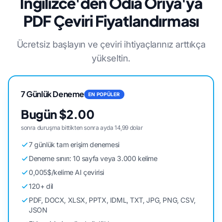
İngilizce'den Odia Oriya'ya
PDF Çeviri Fiyatlandırması
Ücretsiz başlayın ve çeviri ihtiyaçlarınız arttıkça
yükseltin.
7 Günlük Deneme
EN POPÜLER
Bugün $2.00
sonra duruşma bittikten sonra ayda 14,99 dolar
7 günlük tam erişim denemesi
Deneme sınırı: 10 sayfa veya 3.000 kelime
0,005$/kelime AI çevirisi
120+ dil
PDF, DOCX, XLSX, PPTX, IDML, TXT, JPG, PNG, CSV,
JSON