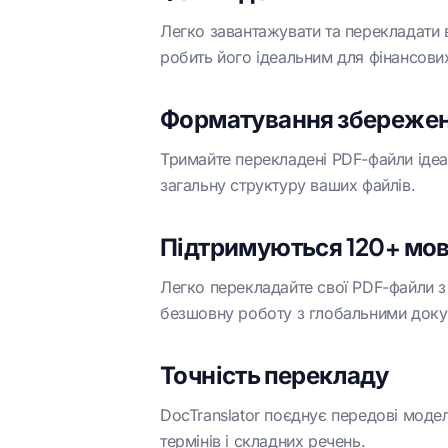
Легко завантажувати та перекладати 
робить його ідеальним для фінансови
Форматування збереже
Тримайте перекладені PDF-файли ідеал
загальну структуру ваших файлів.
Підтримуються 120+ мо
Легко перекладайте свої PDF-файли з
безшовну роботу з глобальними док
Точність перекладу
DocTranslator поєднує передові модел
термінів і складних речень.