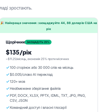
ладі зростають.
🎉 Найкраще значення: заощаджуйте 44, 88 доларів США на
рік
Щорічник
ЗАОЩАДІТЬ 25%
$135/рік
~$11.25/місяць, економія 25% проти місячних
100 сторінок або 30 000 слів на місяць
$0.005/слово AI переклад
120+ мов
Необмежене зберігання файлів
PDF, DOCX, XLSX, PPTX, IDML, TXT, JPG, PNG,
CSV, JSON
Командний доступ і власні глосарії