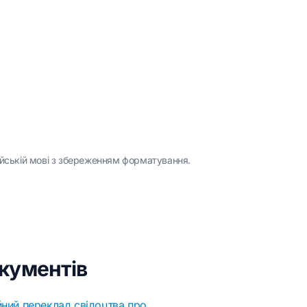
ійській мові з збереженням форматування.
окументів
йний переклад свідоцтва про