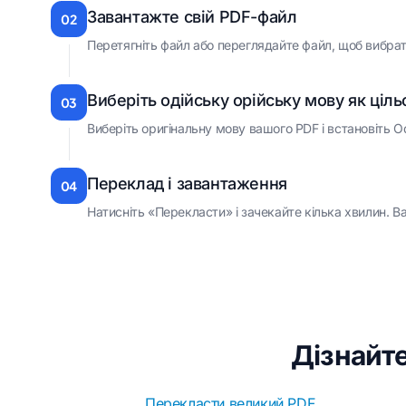
Завантажте свій PDF-файл
02
Перетягніть файл або переглядайте файл, щоб вибрат
Виберіть одійську орійську мову як ціл
03
Виберіть оригінальну мову вашого PDF і встановіть Od
Переклад і завантаження
04
Натисніть «Перекласти» і зачекайте кілька хвилин. 
Дізнайте
Перекласти великий PDF