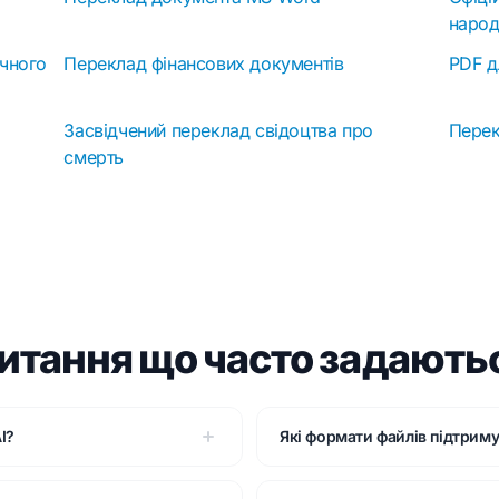
наро
учного
Переклад фінансових документів
PDF д
Засвідчений переклад свідоцтва про
Пере
смерть
итання що часто задають
I?
Які формати файлів підтриму