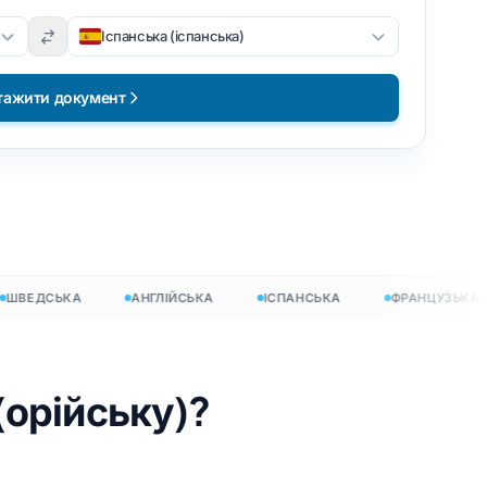
Іспанська (іспанська)
тажити документ
ВЕДСЬКА
АНГЛІЙСЬКА
ІСПАНСЬКА
ФРАНЦУЗЬКА
(орійську)?