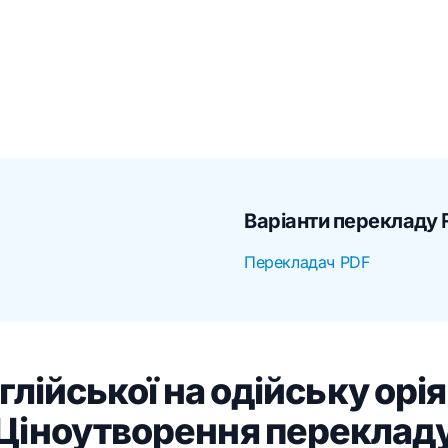
Варіанти перекладу
Перекладач PDF
глійської на одійську орі
Ціноутворення переклад