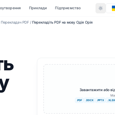
ноутворення
Приклади
Підприємство
Перекладач PDF
/
Перекладіть PDF на мову Одія Орія
ПОМ
КОНВЕРТАЦІЯ ЗА
І МОВИ
БІЛЬШЕ МОВ
ФОРМАТОМ
CX)
PDF в DOCX
є.
Африканський
ть
PDF в TXT
альська
Шведська
InDesign у PDF
Іврит
у
XLSX в PDF
езька
Сербська
)
TXT в XLSX
тхі
Словенська
Завантажити або ві
Ма
JPG в PDF
гу
Суахілі
.PDF
.DOCX
.PPTX
. XLSX
JPEG в PDF
льська
Амхарська
XT
PNG у PDF
цька
Албанець