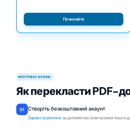
Починайте
ПОТРІБНІ КРОКИ
Як перекласти PDF-до
Створіть безкоштовний акаунт
01
Зареєструватися
за допомогою електронної пошти дл