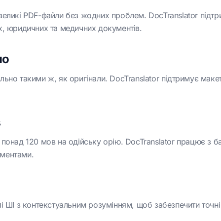
великі PDF-файли без жодних проблем. DocTranslator підтр
х, юридичних та медичних документів.
но
ьно такими ж, як оригінали. DocTranslator підтримує маке
в
 понад 120 мов на одійську орію. DocTranslator працює з 
ументами.
і ШІ з контекстуальним розумінням, щоб забезпечити точні