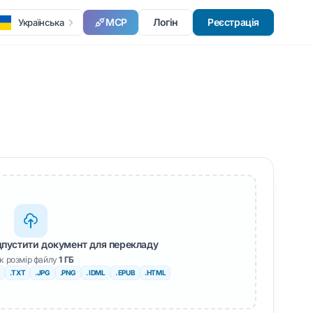
MCP
Логін
Реєстрація
Українська
дпустити документ для перекладу
к розмір файлу
1 ГБ
.TXT
.JPG
.PNG
. IDML
. EPUB
.HTML