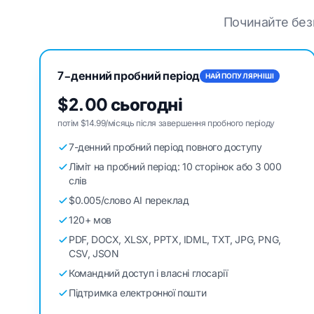
Починайте безк
7-денний пробний період
НАЙПОПУЛЯРНІШІ
$2.00 сьогодні
потім $14.99/місяць після завершення пробного періоду
7-денний пробний період повного доступу
Ліміт на пробний період: 10 сторінок або 3 000
слів
$0.005/слово AI переклад
120+ мов
PDF, DOCX, XLSX, PPTX, IDML, TXT, JPG, PNG,
CSV, JSON
Командний доступ і власні глосарії
Підтримка електронної пошти