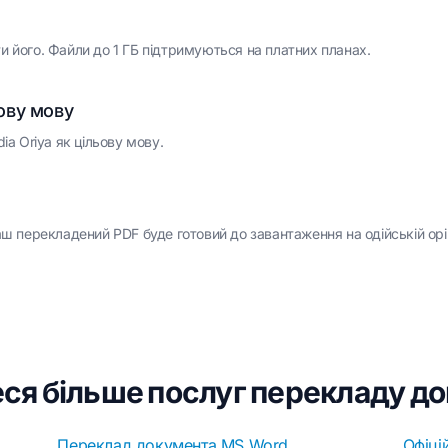
и його. Файли до 1 ГБ підтримуються на платних планах.
ьову мову
ia Oriya як цільову мову.
Ваш перекладений PDF буде готовий до завантаження на одійській ор
ся більше послуг перекладу д
Переклад документа MS Word
Офіці