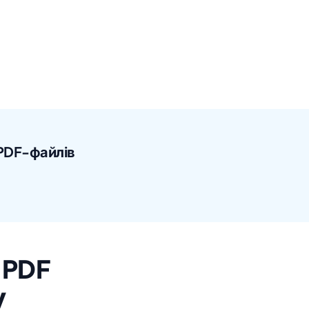
 PDF-файлів
я PDF
у