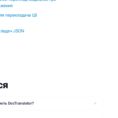
дження
ля перекладача ШІ
кладач JSON
ся
ють DocTranslator?