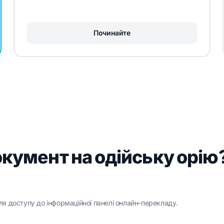
Починайте
кумент на одійську орію
я доступу до інформаційної панелі онлайн-перекладу.