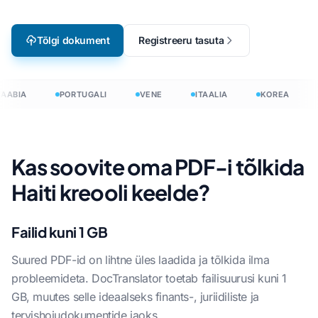
Tõlgi dokument
Registreeru tasuta
AABIA
PORTUGALI
VENE
ITAALIA
KOREA
Kas soovite oma PDF-i tõlkida
Haiti kreooli keelde?
Failid kuni 1 GB
Suured PDF-id on lihtne üles laadida ja tõlkida ilma
probleemideta. DocTranslator toetab failisuurusi kuni 1
GB, muutes selle ideaalseks finants-, juriidiliste ja
tervishoiudokumentide jaoks.