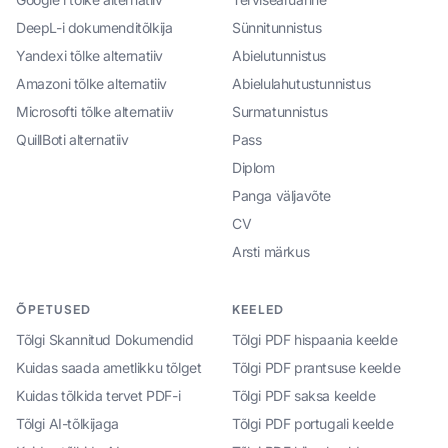
DeepL-i dokumenditõlkija
Sünnitunnistus
Yandexi tõlke alternatiiv
Abielutunnistus
Amazoni tõlke alternatiiv
Abielulahutustunnistus
Microsofti tõlke alternatiiv
Surmatunnistus
QuillBoti alternatiiv
Pass
Diplom
Panga väljavõte
CV
Arsti märkus
ÕPETUSED
KEELED
Tõlgi Skannitud Dokumendid
Tõlgi PDF hispaania keelde
Kuidas saada ametlikku tõlget
Tõlgi PDF prantsuse keelde
Kuidas tõlkida tervet PDF-i
Tõlgi PDF saksa keelde
Tõlgi AI-tõlkijaga
Tõlgi PDF portugali keelde