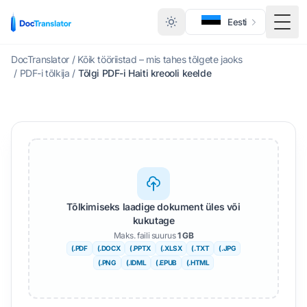
Eesti
Menüü
DocTranslator
/
Kõik tööriistad – mis tahes tõlgete jaoks
/
PDF-i tõlkija
/
Tõlgi PDF-i Haiti kreooli keelde
Tõlkimiseks laadige dokument üles või
kukutage
Maks. faili suurus
1 GB
(.PDF
(.DOCX
(.PPTX
(.XLSX
(.TXT
(.JPG
(.PNG
(.IDML
(.EPUB
(.HTML