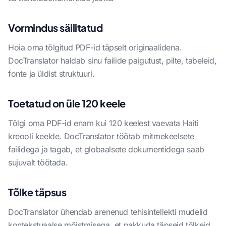
Vormindus säilitatud
Hoia oma tõlgitud PDF-id täpselt originaalidena.
DocTranslator haldab sinu failide paigutust, pilte, tabeleid,
fonte ja üldist struktuuri.
Toetatud on üle 120 keele
Tõlgi oma PDF-id enam kui 120 keelest vaevata Haiti
kreooli keelde. DocTranslator töötab mitmekeelsete
failidega ja tagab, et globaalsete dokumentidega saab
sujuvalt töötada.
Tõlke täpsus
DocTranslator ühendab arenenud tehisintellekti mudelid
kontekstuaalse mõistmisega, et pakkuda täpseid tõlkeid,