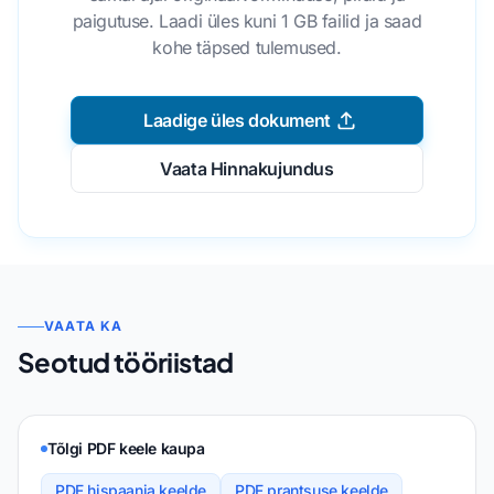
paigutuse. Laadi üles kuni 1 GB failid ja saad
kohe täpsed tulemused.
Laadige üles dokument
Vaata Hinnakujundus
VAATA KA
Seotud tööriistad
Tõlgi PDF keele kaupa
PDF hispaania keelde
PDF prantsuse keelde