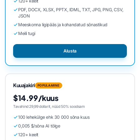
120+ keelt
PDF, DOCX, XLSX, PPTX, IDML, TXT, JPG, PNG, CSV,
JSON
Meeskonna ligipääs ja kohandatud sõnastikud
Meili tugi
Alusta
Kuuajakiri
POPULAARNE
$14.99/kuus
Tavahind 29,99 dollarit, nüüd 50% soodsam
100 lehekülge ehk 30 000 sõna kuus
0,005 $/sõna AI tõlge
120+ keelt