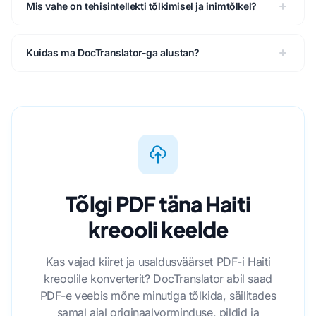
Mis vahe on tehisintellekti tõlkimisel ja inimtõlkel?
Kuidas ma DocTranslator-ga alustan?
Tõlgi PDF täna Haiti
kreooli keelde
Kas vajad kiiret ja usaldusväärset PDF-i Haiti
kreoolile konverterit? DocTranslator abil saad
PDF-e veebis mõne minutiga tõlkida, säilitades
samal ajal originaalvorminduse, pildid ja