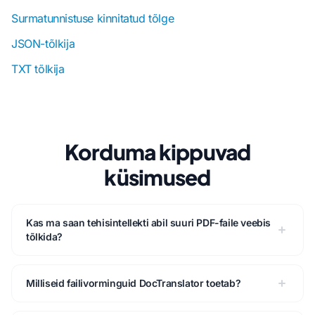
Surmatunnistuse kinnitatud tõlge
JSON-tõlkija
TXT tõlkija
Korduma kippuvad
küsimused
Kas ma saan tehisintellekti abil suuri PDF-faile veebis
tõlkida?
Milliseid failivorminguid DocTranslator toetab?