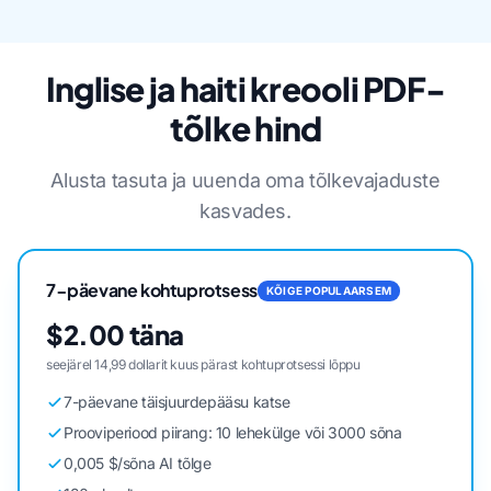
Inglise ja haiti kreooli PDF-
tõlke hind
Alusta tasuta ja uuenda oma tõlkevajaduste
kasvades.
7-päevane kohtuprotsess
KÕIGE POPULAARSEM
$2.00 täna
seejärel 14,99 dollarit kuus pärast kohtuprotsessi lõppu
7-päevane täisjuurdepääsu katse
Prooviperiood piirang: 10 lehekülge või 3000 sõna
0,005 $/sõna AI tõlge