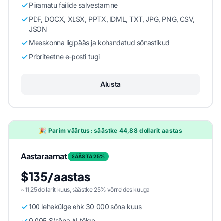
Piiramatu failide salvestamine
PDF, DOCX, XLSX, PPTX, IDML, TXT, JPG, PNG, CSV,
JSON
Meeskonna ligipääs ja kohandatud sõnastikud
Prioriteetne e-posti tugi
Alusta
🎉 Parim väärtus: säästke 44,88 dollarit aastas
Aastaraamat
SÄÄSTA 25%
$135/aastas
~11,25 dollarit kuus, säästke 25% võrreldes kuuga
100 lehekülge ehk 30 000 sõna kuus
0,005 $/sõna AI tõlge