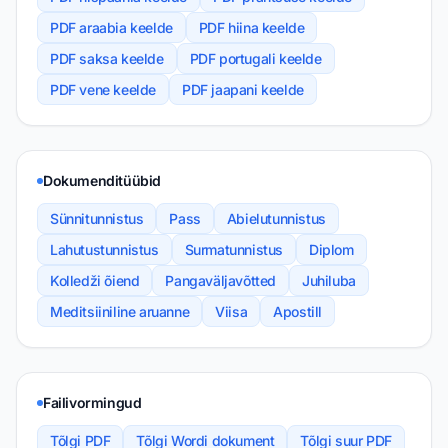
PDF araabia keelde
PDF hiina keelde
PDF saksa keelde
PDF portugali keelde
PDF vene keelde
PDF jaapani keelde
Dokumenditüübid
Sünnitunnistus
Pass
Abielutunnistus
Lahutustunnistus
Surmatunnistus
Diplom
Kolledži õiend
Pangaväljavõtted
Juhiluba
Meditsiiniline aruanne
Viisa
Apostill
Failivormingud
Tõlgi PDF
Tõlgi Wordi dokument
Tõlgi suur PDF