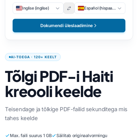
Inglise (inglise)
Español (hispaania)
Dokumendi üleslaadimine
AI-TOEGA · 120+ KEELT
Tõlgi PDF-i Haiti
kreooli keelde
Teisendage ja tõlkige PDF-failid sekunditega mis
tahes keelde
Max. faili suurus 1 GB
Säilitab originaalvormingu