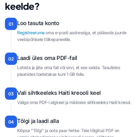
keelde?
Loo tasuta konto
01
Registreeruma
oma e-posti aadressiga, et pääseda juurde
veebipõhisele tõlkepaneelile.
Laadi üles oma PDF-fail
02
Lohista ja jäta oma fail või sirvi, et see valida. Tasulistes
plaanides toetatakse kuni 1 GB faile.
Vali sihtkeeleks Haiti kreooli keel
03
Valige oma PDF-i algkeel ja määrake sihtkeeleks Haiti kreool.
Tõlgi ja laadi alla
04
Klõpsa "Tõlgi" ja oota paar hetke. Teie tõlgitud PDF on