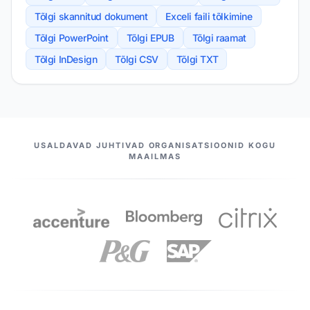
Tõlgi skannitud dokument
Exceli faili tõlkimine
Tõlgi PowerPoint
Tõlgi EPUB
Tõlgi raamat
Tõlgi InDesign
Tõlgi CSV
Tõlgi TXT
MEIE PARTNERID
USALDAVAD JUHTIVAD ORGANISATSIOONID KOGU
MAAILMAS