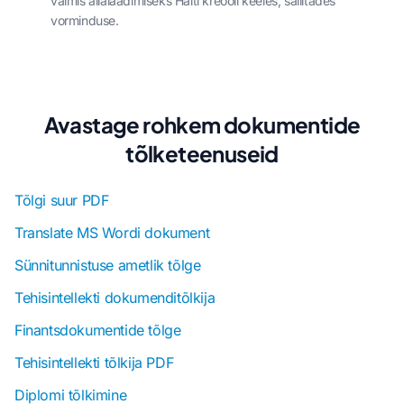
valmis allalaadimiseks Haiti kreooli keeles, säilitades
vorminduse.
Avastage rohkem dokumentide
tõlketeenuseid
Tõlgi suur PDF
Translate MS Wordi dokument
Sünnitunnistuse ametlik tõlge
Tehisintellekti dokumenditõlkija
Finantsdokumentide tõlge
Tehisintellekti tõlkija PDF
Diplomi tõlkimine