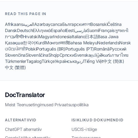
READ THIS PAGE IN
Afrikaans
العربية
Azərbaycanca
Български
বাংলা
Bosanski
Čeština
Dansk
Deutsch
Ελληνικά
Español
Eesti
فارسی
Suomi
Français
ગુજરાતી
עברית
हिन्दी
Hrvatski
Magyar
Indonesia
Italiano
日本語
Basa Jawa
Қазақша
한국어
Kurdî
Монгол
मराठी
Bahasa Melayu
Nederlands
Norsk
ଓଡିଆ
ਪੰਜਾਬੀ
Polski
Português (BR)
Português (PT)
Română
Русский
Slovenčina
Slovenščina
Shqip
Српски
Svenska
தமிழ்
తెలుగు
ภาษาไทย
Türkmenler
Tagalog
Türkçe
Українська
اردو
Tiếng Việt
中文 (简体)
中文 (繁體)
DocTranslator
Meist
·
Teenusetingimused
·
Privaatsuspoliitika
ALTERNATIIVID
ISIKLIKUD DOKUMENDID
ChatGPT alternatiiv
USCIS-i tõlge
Google'i tõlke alternatiiv
Tervisearuanne