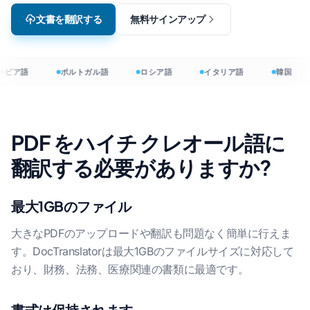
文書を翻訳する
無料サインアップ
ラビア語
ポルトガル語
ロシア語
イタリア語
韓国
PDF をハイチ クレオール語に
翻訳する必要がありますか?
最大1GBのファイル
大きなPDFのアップロードや翻訳も問題なく簡単に行えま
す。DocTranslatorは最大1GBのファイルサイズに対応して
おり、財務、法務、医療関連の書類に最適です。
書式は保持されます