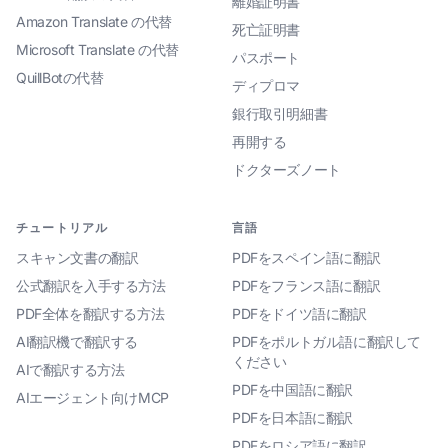
離婚証明書
Amazon Translate の代替
死亡証明書
Microsoft Translate の代替
パスポート
QuillBotの代替
ディプロマ
銀行取引明細書
再開する
ドクターズノート
チュートリアル
言語
スキャン文書の翻訳
PDFをスペイン語に翻訳
公式翻訳を入手する方法
PDFをフランス語に翻訳
PDF全体を翻訳する方法
PDFをドイツ語に翻訳
AI翻訳機で翻訳する
PDFをポルトガル語に翻訳して
ください
AIで翻訳する方法
PDFを中国語に翻訳
AIエージェント向けMCP
PDFを日本語に翻訳
PDFをロシア語に翻訳