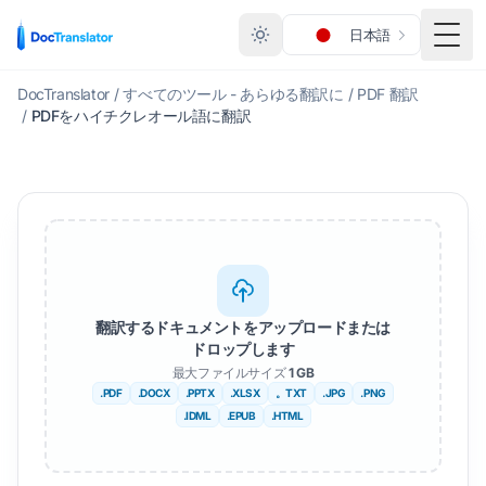
日本語
メニ
DocTranslator
/
すべてのツール - あらゆる翻訳に
/
PDF 翻訳
/
PDFをハイチクレオール語に翻訳
翻訳するドキュメントをアップロードまたは
ドロップします
最大ファイルサイズ
1 GB
.PDF
.DOCX
.PPTX
.XLSX
。TXT
.JPG
.PNG
.IDML
.EPUB
.HTML