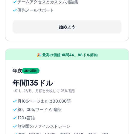
チームアクセスとカスタム用語集
優先メールサポート
始めよう
🎉 最高の価値:年間44。88ドル節約
年次
25%節約
年間135ドル
~$11。25/月、月額と比較して 25% 割引
月100ページまたは30,000語
$0。005/ワード AI 翻訳
120+言語
無制限のファイルストレージ