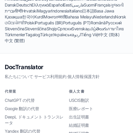
Dansk
Deutsch
Ελληνικά
Español
Eesti
فارسی
Suomi
Français
ગુજરાતી
עברית
हिन्दी
Hrvatski
Magyar
Indonesia
Italiano
日本語
Basa Jawa
Қазақша
한국어
Kurdî
Монгол
मराठी
Bahasa Melayu
Nederlands
Norsk
ଓଡିଆ
ਪੰਜਾਬੀ
Polski
Português (BR)
Português (PT)
Română
Русский
Slovenčina
Slovenščina
Shqip
Српски
Svenska
தமிழ்
తెలుగు
ภาษาไทย
Türkmenler
Tagalog
Türkçe
Українська
اردو
Tiếng Việt
中文 (简体)
中文 (繁體)
DocTranslator
私たちについて
·
サービス利用規約
·
個人情報保護方針
代替案
個人文書
ChatGPT の代替
USCIS翻訳
Google 翻訳の代替
医療レポート
DeepL ドキュメント トランスレ
出生証明書
ータ
結婚証明書
Yandex 翻訳の代替