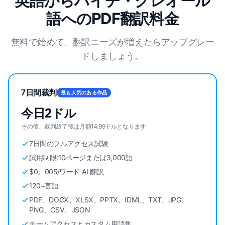
英語からハイチ・クレオール
語へのPDF翻訳料金
無料で始めて、翻訳ニーズが増えたらアップグレー
ドしましょう。
7日間裁判
最も人気のある作品
今日2ドル
その後、裁判終了後は月額14.99ドルとなります
7日間のフルアクセス試験
試用制限:10ページまたは3,000語
$0。005/ワード AI 翻訳
120+言語
PDF、DOCX、XLSX、PPTX、IDML、TXT、JPG、
PNG、CSV、JSON
チームアクセスとカスタム用語集