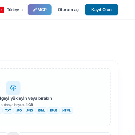
MCP
Oturum aç
Kayıt Olun
Türkçe
elgeyi yükleyin veya bırakın
s. dosya boyutu
1 GB
X
.TXT
.JPG
.PNG
.IDML
.EPUB
.HTML