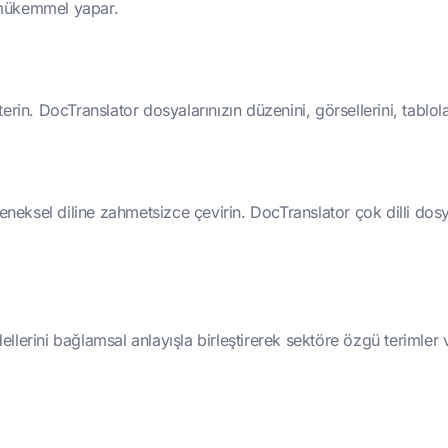
n mükemmel yapar.
sterin. DocTranslator dosyalarınızın düzenini, görsellerini, tablola
eneksel diline zahmetsizce çevirin. DocTranslator çok dilli dosya
lerini bağlamsal anlayışla birleştirerek sektöre özgü terimler v