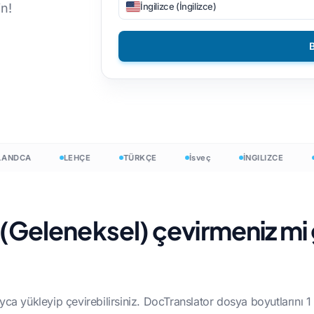
İngilizce (İngilizce)
in!
PNG'den PDF'ye
 Çevir
ietnam
Filipinli
DOCX'i TXT'ye dönüştürme
B
talyan
Fince
yöntemi
ehçe
Bulgarca
EPUB'dan PDF'ye
 Sayısı
krayna
Macarca
ayacı
atince
Zulu
ısı
ek
Yoruba
DCA
LEHÇE
TÜRKÇE
İsveç
İNGILIZCE
İS
me Sayısı
rlandalı
Tüm 120+ diller →
mong
 (Geleneksel) çevirmeniz mi
Ücretsiz başlayın
Ücretsiz başlayın
yca yükleyip çevirebilirsiniz. DocTranslator dosya boyutlarını 