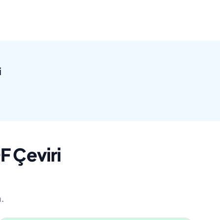
i
F Çeviri
n.