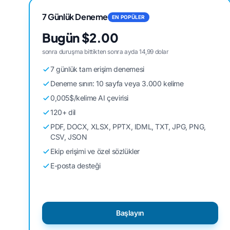
7 Günlük Deneme
EN POPÜLER
Bugün $2.00
sonra duruşma bittikten sonra ayda 14,99 dolar
7 günlük tam erişim denemesi
Deneme sınırı: 10 sayfa veya 3.000 kelime
0,005$/kelime AI çevirisi
120+ dil
PDF, DOCX, XLSX, PPTX, IDML, TXT, JPG, PNG,
CSV, JSON
Ekip erişimi ve özel sözlükler
E-posta desteği
Başlayın