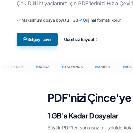
Çok Dilli İhtiyaçlarınız İçin PDF'lerinizi Hızla Çevir
Video Oyunu Yerelleştirme
CSV Dosyalarını
ye
İngilizce'den Korece'ye
V
Maksimum dosya boyutu 1 GB
Orijinal formatı korur
e-Öğrenim
JSON'u çevir
İngilizce - Arapça
İ
HTML Çevirmen
aca'ya
İngilizce'den Türkçe'ye
L
Belgeyi çevir
Ücretsiz kaydol
InDesign Kelime
ya
İngilizce'den
U
Endonezyaca'ya
.DOCX Kelime S
zyaca'ya
L
İngilizceden Hintçeye
Excel Dosya Say
Ç
RTEKIZCE
RUSÇA
İTALYANCA
KORECE
HOLLAN
İngilizce'den Urducaya
PowerPoint Keli
İ
H
PDF'nizi Çince'ye
irin
eri 120+ dile çevirin
1 GB'a Kadar Dosyalar
Büyük PDF'leri sorunsuz bir şekilde kola