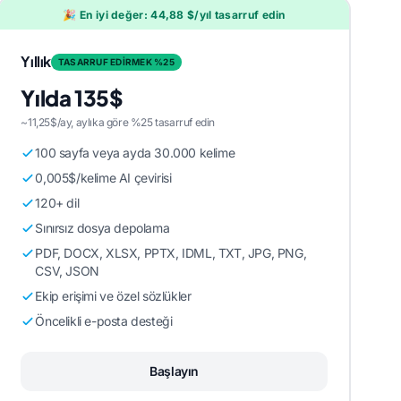
🎉 En iyi değer: 44,88 $/yıl tasarruf edin
Yıllık
TASARRUF EDİRMEK %25
Yılda 135$
~11,25$/ay, aylıka göre %25 tasarruf edin
100 sayfa veya ayda 30.000 kelime
0,005$/kelime AI çevirisi
120+ dil
Sınırsız dosya depolama
PDF, DOCX, XLSX, PPTX, IDML, TXT, JPG, PNG,
CSV, JSON
Ekip erişimi ve özel sözlükler
Öncelikli e-posta desteği
Başlayın