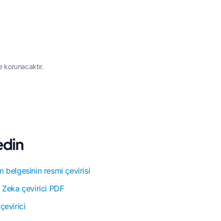
e korunacaktır.
edin
belgesinin resmi çevirisi
 Zeka çevirici PDF
evirici