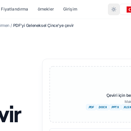
Fiyatlandırma
örnekler
Girişim
irmen
/
PDF'yi Geleneksel Çince'ye çevir
 GÖRE ÇEVIRI
FORMATA GÖRE DÖNÜŞTÜR
DIĞER DILLER
DAHA FAZLA DIL
.DOCX)
PDF'den DOCX'ye
ayır
Afrikalı
.XLSX)
PDF'den TXT'ye
engalce
İsveççe
T)
InDesign'dan PDF'ye
rduca
İbranice
TX
XLSX'den PDF'ye
orveççe
Sırpça
Çeviri için b
ı (.IDML)
TXT'den XLSX'ye
arathi
Slovence
Mak
vir
dönüştürücü
.PDF
.DOCX
.PPTX
.XLS
elugu
Svahili
JPG'den PDF'ye
en
amilce
Amharca
JPEG'den PDF'ye
 Çevir
ürkçe
Arnavut