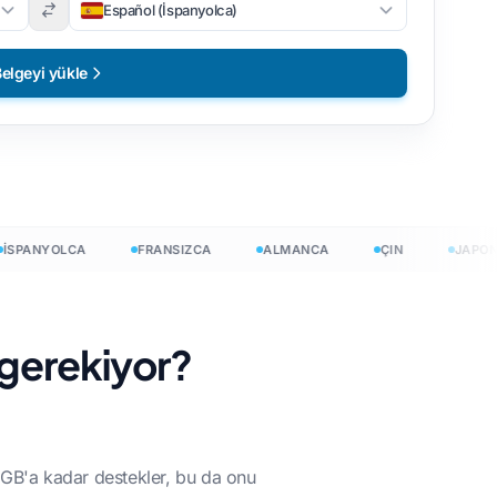
Español (İspanyolca)
elgeyi yükle
PANYOLCA
FRANSIZCA
ALMANCA
ÇIN
JAPONCA
 gerekiyor?
1 GB'a kadar destekler, bu da onu