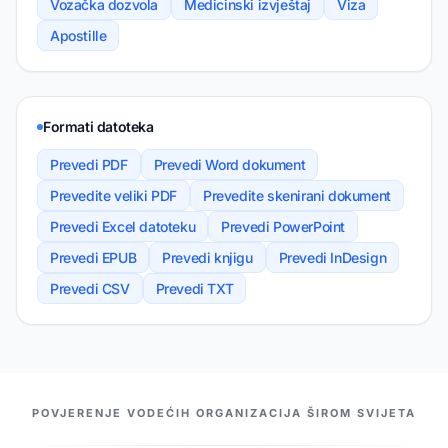
Vozačka dozvola
Medicinski izvještaj
Viza
Apostille
Formati datoteka
Prevedi PDF
Prevedi Word dokument
Prevedite veliki PDF
Prevedite skenirani dokument
Prevedi Excel datoteku
Prevedi PowerPoint
Prevedi EPUB
Prevedi knjigu
Prevedi InDesign
Prevedi CSV
Prevedi TXT
NAŠI PARTNERI
POVJERENJE VODEĆIH ORGANIZACIJA ŠIROM SVIJETA