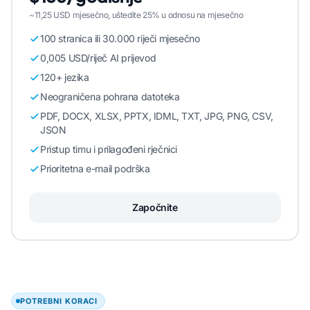
~11,25 USD mjesečno, uštedite 25% u odnosu na mjesečno
100 stranica ili 30.000 riječi mjesečno
0,005 USD/riječ AI prijevod
120+ jezika
Neograničena pohrana datoteka
PDF, DOCX, XLSX, PPTX, IDML, TXT, JPG, PNG, CSV,
JSON
Pristup timu i prilagođeni rječnici
Prioritetna e-mail podrška
Započnite
POTREBNI KORACI