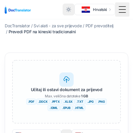
Hrvatski
Toggl
DocTranslator
/
Svi alati - za sve prijevode
/
PDF prevoditelj
/
Prevedi PDF na kineski tradicionalni
Učitaj ili ostavi dokument za prijevod
Max. veličina datoteke
1 GB
.PDF
.DOCX
.PPTX
. XLSX
.TXT
.JPG
.PNG
. IDML
. EPUB
.HTML