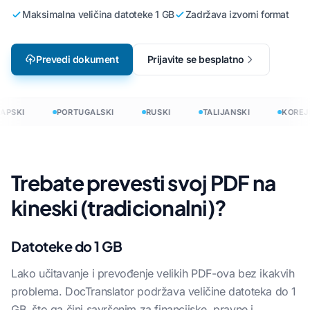
Maksimalna veličina datoteke 1 GB
Zadržava izvorni format
Prevedi dokument
Prijavite se besplatno
APSKI
PORTUGALSKI
RUSKI
TALIJANSKI
KOREJS
Trebate prevesti svoj PDF na
kineski (tradicionalni)?
Datoteke do 1 GB
Lako učitavanje i prevođenje velikih PDF-ova bez ikakvih
problema. DocTranslator podržava veličine datoteka do 1
GB, što ga čini savršenim za financijske, pravne i