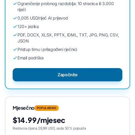
Ograničenje probnog razdoblja: 10 stranica ili 3.000
riječi
0,005 USD/riječ AI prijevod
120+ jezika
PDF, DOCX, XLSX, PPTX, IDML, TXT, JPG, PNG, CSV,
JSON
Pristup timu i prilagođeni rječnici
Email podrška
Započnite
Mjesečno
POPULARNO
$14.99/mjesec
Redovna cijena 29,99 USD, sada 50% popusta