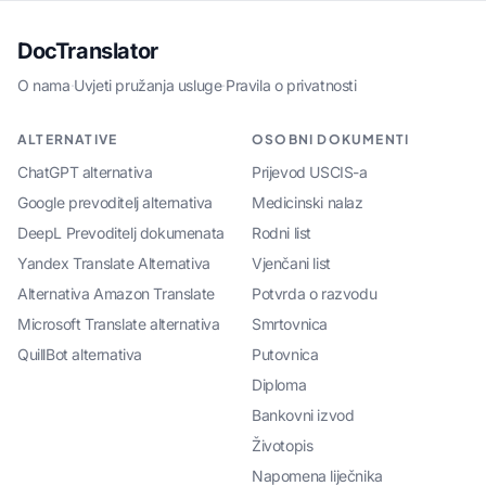
DocTranslator
O nama
·
Uvjeti pružanja usluge
·
Pravila o privatnosti
ALTERNATIVE
OSOBNI DOKUMENTI
ChatGPT alternativa
Prijevod USCIS-a
Google prevoditelj alternativa
Medicinski nalaz
DeepL Prevoditelj dokumenata
Rodni list
Yandex Translate Alternativa
Vjenčani list
Alternativa Amazon Translate
Potvrda o razvodu
Microsoft Translate alternativa
Smrtovnica
QuillBot alternativa
Putovnica
Diploma
Bankovni izvod
Životopis
Napomena liječnika