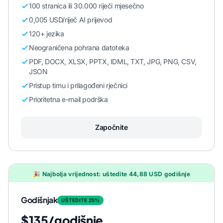
100 stranica ili 30.000 riječi mjesečno
0,005 USD/riječ AI prijevod
120+ jezika
Neograničena pohrana datoteka
PDF, DOCX, XLSX, PPTX, IDML, TXT, JPG, PNG, CSV,
JSON
Pristup timu i prilagođeni rječnici
Prioritetna e-mail podrška
Započnite
🎉 Najbolja vrijednost: uštedite 44,88 USD godišnje
Godišnjak
UŠTEDITE 25%
$135/godišnje