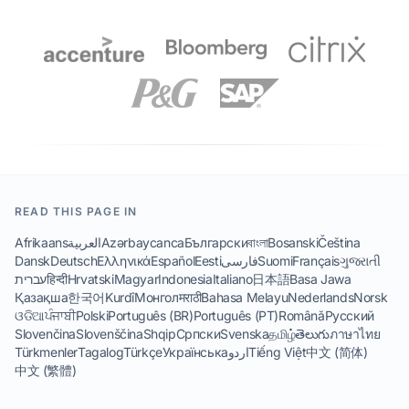
READ THIS PAGE IN
Afrikaans
العربية
Azərbaycanca
Български
বাংলা
Bosanski
Čeština
Dansk
Deutsch
Ελληνικά
Español
Eesti
فارسی
Suomi
Français
ગુજરાતી
עברית
हिन्दी
Hrvatski
Magyar
Indonesia
Italiano
日本語
Basa Jawa
Қазақша
한국어
Kurdî
Монгол
मराठी
Bahasa Melayu
Nederlands
Norsk
ଓଡିଆ
ਪੰਜਾਬੀ
Polski
Português (BR)
Português (PT)
Română
Русский
Slovenčina
Slovenščina
Shqip
Српски
Svenska
தமிழ்
తెలుగు
ภาษาไทย
Türkmenler
Tagalog
Türkçe
Українська
اردو
Tiếng Việt
中文 (简体)
中文 (繁體)