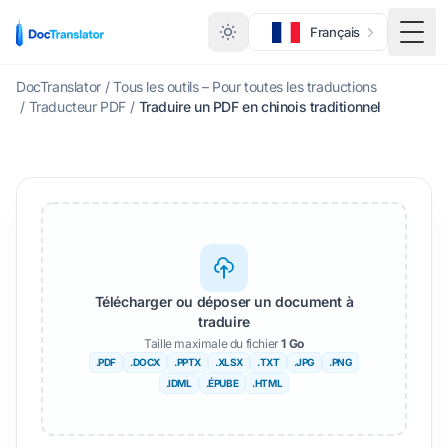
Français
Basc
DocTranslator
/
Tous les outils – Pour toutes les traductions
/
Traducteur PDF
/
Traduire un PDF en chinois traditionnel
Télécharger ou déposer un document à
traduire
Taille maximale du fichier
1 Go
.PDF
.DOCX
.PPTX
.XLSX
.TXT
.JPG
.PNG
.IDML
.ÉPUBE
.HTML