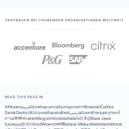
UNSERE PARTNER
VERTRAUEN BEI FÜHRENDEN ORGANISATIONEN WELTWEIT
READ THIS PAGE IN
Afrikaans
العربية
Azərbaycanca
Български
বাংলা
Bosanski
Čeština
Dansk
Deutsch
Ελληνικά
Español
Eesti
فارسی
Suomi
Français
ગુજરાતી
עברית
हिन्दी
Hrvatski
Magyar
Indonesia
Italiano
日本語
Basa Jawa
Қазақша
한국어
Kurdî
Монгол
मराठी
Bahasa Melayu
Nederlands
Norsk