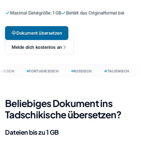
Maximal Dateigröße: 1 GB
Behält das Originalformat bei
Dokument übersetzen
Melde dich kostenlos an
ABISCH
PORTUGIESISCH
RUSSISCH
ITALIENISCH
Beliebiges Dokument ins
Tadschikische übersetzen?
Dateien bis zu 1 GB