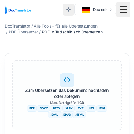
Deutsch
Menü
DocTranslator
/
Alle Tools – für alle Übersetzungen
/
PDF Übersetzer
/
PDF in Tadschikisch übersetzen
Zum Übersetzen das Dokument hochladen
oder ablegen
Max. Dateigröße
1 GB
.PDF
.DOCX
.PPTX
.XLSX
.TXT
.JPG
.PNG
.IDML
. EPUB
.HTML