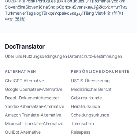
ଓଡିଆ
ਪੰਜਾਬੀ
Polski
Português (BR)
Português (PT)
Română
Русский
Slovenčina
Slovenščina
Shqip
Српски
Svenska
தமிழ்
తెలుగు
ภาษาไทย
Türkmenler
Tagalog
Türkçe
Українська
اردو
Tiếng Việt
中文 (简体)
中文 (繁體)
DocTranslator
Über uns
·
Nutzungsbedingungen
·
Datenschutz-Bestimmungen
ALTERNATIVEN
PERSÖNLICHE DOKUMENTE
ChatGPT-Alternative
USCIS-Übersetzung
Google Übersetzer-Alternative
Medizinischer Bericht
DeepL-Dokumentübersetzer
Geburtsurkunde
Yandex-Übersetzer-Alternative
Heiratsurkunde
Amazon Translate-Alternative
Scheidungsurkunde
Microsoft Translate-Alternative
Totenschein
QuillBot Alternative
Reisepass