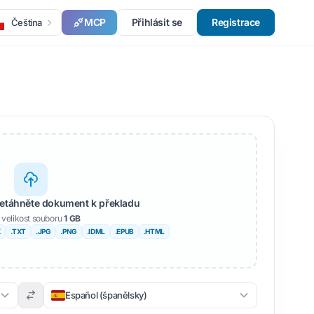
MCP
Přihlásit se
Registrace
Čeština
řetáhněte dokument k překladu
 velikost souboru
1 GB
X
.TXT
.JPG
.PNG
.IDML
.EPUB
.HTML
Español (španělsky)