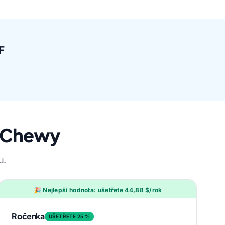
F
o Chewy
u.
🎉 Nejlepší hodnota: ušetřete 44,88 $/rok
Ročenka
UŠETŘETE 25 %