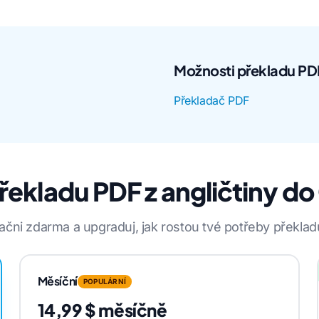
Možnosti překladu PD
Překladač PDF
řekladu PDF z angličtiny d
ačni zdarma a upgraduj, jak rostou tvé potřeby překlad
Měsíční
POPULÁRNÍ
14,99 $ měsíčně