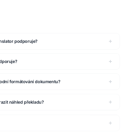
nslator podporuje?
odporuje?
vodní formátování dokumentu?
azit náhled překladu?