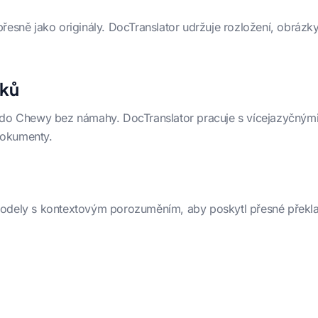
řesně jako originály. DocTranslator udržuje rozložení, obrázky,
yků
 do Chewy bez námahy. DocTranslator pracuje s vícejazyčnými 
dokumenty.
odely s kontextovým porozuměním, aby poskytl přesné překlady