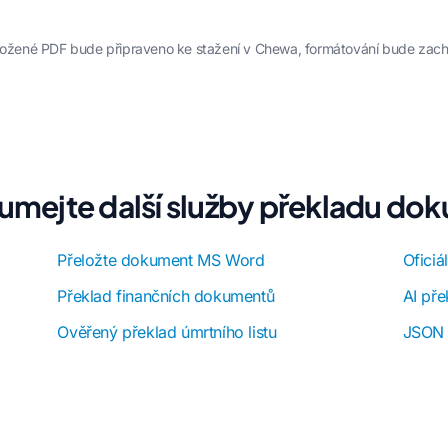
řeložené PDF bude připraveno ke stažení v Chewa, formátování bude zac
umejte další služby překladu do
Přeložte dokument MS Word
Oficiá
Překlad finančních dokumentů
AI př
Ověřený překlad úmrtního listu
JSON 