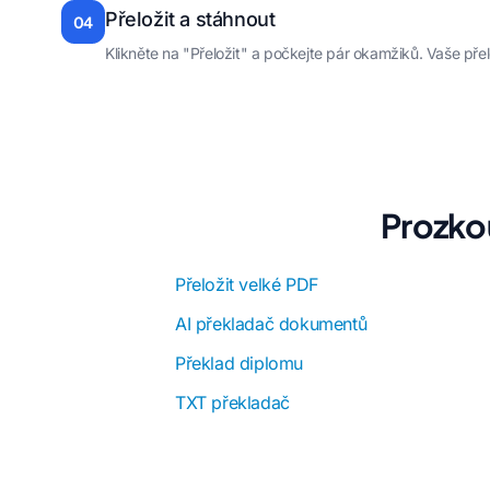
Přeložit a stáhnout
04
Klikněte na "Přeložit" a počkejte pár okamžiků. Vaše p
Prozko
Přeložit velké PDF
AI překladač dokumentů
Překlad diplomu
TXT překladač