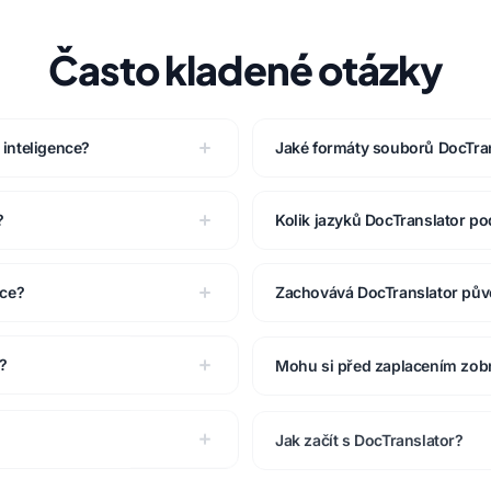
Často kladené otázky
inteligence?
Jaké formáty souborů DocTra
?
Kolik jazyků DocTranslator p
nce?
Zachovává DocTranslator pů
?
Mohu si před zaplacením zobr
Jak začít s DocTranslator?