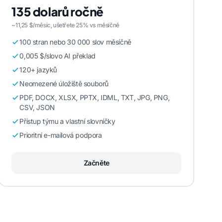
135 dolarů ročně
~11,25 $/měsíc, ušetřete 25% vs měsíčně
100 stran nebo 30 000 slov měsíčně
0,005 $/slovo AI překlad
120+ jazyků
Neomezené úložiště souborů
PDF, DOCX, XLSX, PPTX, IDML, TXT, JPG, PNG,
CSV, JSON
Přístup týmu a vlastní slovníčky
Prioritní e-mailová podpora
Začněte