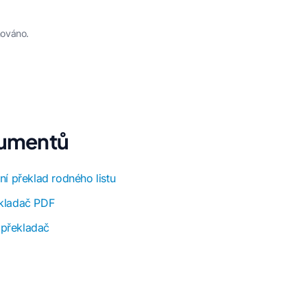
hováno.
kumentů
lní překlad rodného listu
ekladač PDF
překladač