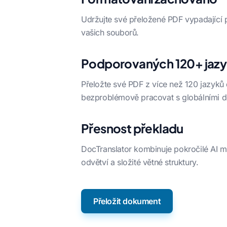
Udržujte své přeložené PDF vypadající p
vašich souborů.
Podporovaných 120+ jaz
Přeložte své PDF z více než 120 jazyků
bezproblémově pracovat s globálními 
Přesnost překladu
DocTranslator kombinuje pokročilé AI m
odvětví a složité větné struktury.
Přeložit dokument