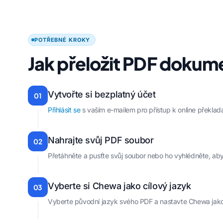
POTŘEBNÉ KROKY
Jak přeložit PDF doku
Vytvořte si bezplatný účet
01
Přihlásit se
s vaším e-mailem pro přístup k online překlad
Nahrajte svůj PDF soubor
02
Přetáhněte a pusťte svůj soubor nebo ho vyhlédněte, abys
Vyberte si Chewa jako cílový jazyk
03
Vyberte původní jazyk svého PDF a nastavte Chewa jako 