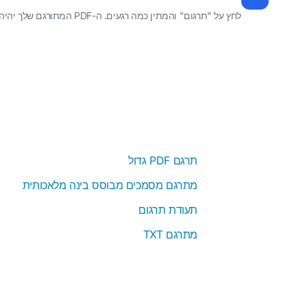
לחץ על "תרגום" והמתין כמה רגעים. ה-PDF המתורגם שלך יהיה מוכן להורדה בקורסיקנית, עם הפורמט שנשמר.
תרגם PDF גדול
מתרגם מסמכים מבוסס בינה מלאכותית
תעודת תרגום
מתרגם TXT