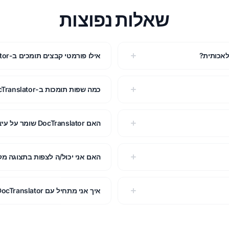
שאלות נפוצות
אילו פורמטי קבצים תומכים ב-DocTranslator?
כמה שפות תומכות ב-DocTranslator?
האם ‏DocTranslator שומר על עיצוב המסמך המקורי?
האם אני יכול/ה לצפות בתצוגה מק
איך אני מתחיל עם DocTranslator?