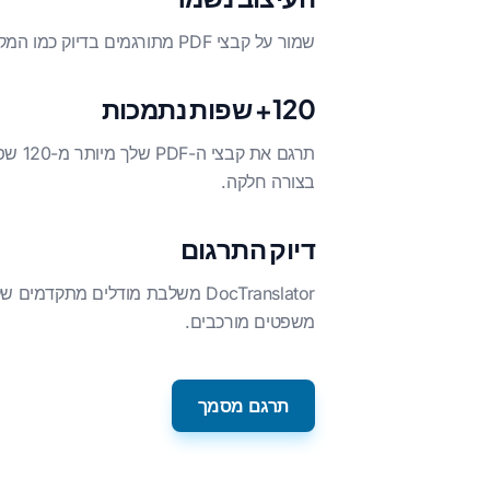
שמור על קבצי PDF מתורגמים בדיוק כמו המקוריים. DocTranslator שומר על הפריסה, התמונות, הטבלאות, הגופנים והמבנה הכללי של הקבצים שלך.
120+ שפות נתמכות
בצורה חלקה.
דיוק התרגום
DocTranslator משלבת מודלים מ
משפטים מורכבים.
תרגם מסמך