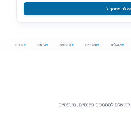
עלה מסמך
ת
אנגלית
ספרדית
צרפתית
גרמני
סינית
D תומך בגודל קבצים עד 1 גיגה-ביה, מה שהופך אותו למושלם למסמכים פיננסיים, משפטיים
ל חופשי