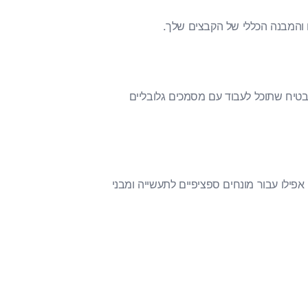
DocTranslator עובד עם קבצים רב-לשוניים ומבטיח שתוכל לעבוד עם מסמכים גלובליים
ם, אפילו עבור מונחים ספציפיים לתעשייה ומבני