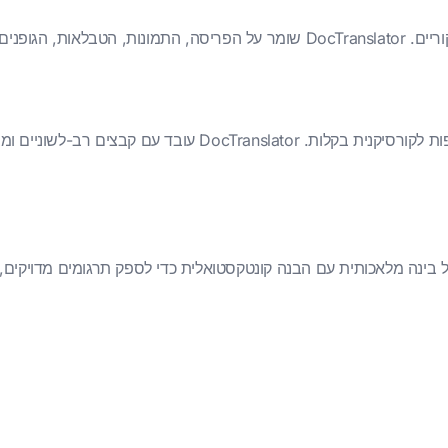
תרגם את קבצי ה-PDF שלך מיותר מ-120 שפות לקורסיקנית בקלות. 
תקדמים של בינה מלאכותית עם הבנה קונטקסטואלית כדי לספק תרגומים מדויקי