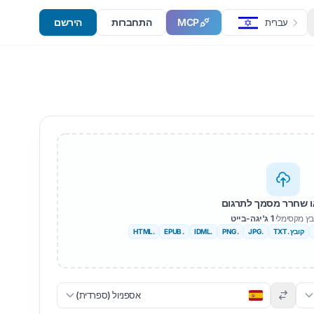
MCP
התחברות
הירשם
עברית
 שחרר מסמך לתרגום
ובץ מקסימלי
1 ג'יגה-בייט
קובץ .TXT
.JPG
.PNG
.IDML
. EPUB
.HTML
אספניול (ספרדית)