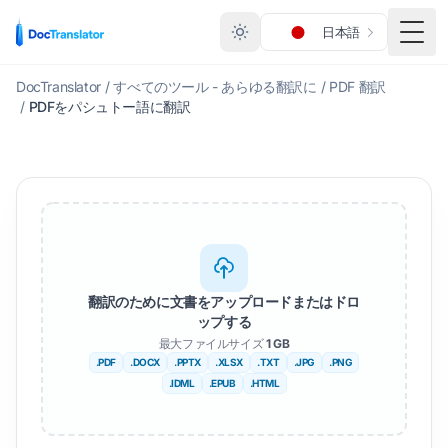
日本語
メニ
DocTranslator
/
すべてのツール - あらゆる翻訳に
/
PDF 翻訳
/
PDFをパシュトー語に翻訳
翻訳のために文書をアップロードまたはドロ
ップする
最大ファイルサイズ
1 GB
.PDF
.DOCX
.PPTX
.XLSX
.TXT
.JPG
.PNG
.IDML
.EPUB
.HTML