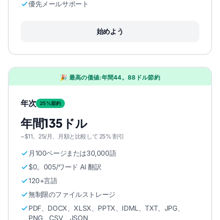
優先メールサポート
始めよう
🎉 最高の価値:年間44。88ドル節約
年次
25%節約
年間135ドル
~$11。25/月、月額と比較して 25% 割引
月100ページまたは30,000語
$0。005/ワード AI 翻訳
120+言語
無制限のファイルストレージ
PDF、DOCX、XLSX、PPTX、IDML、TXT、JPG、
PNG、CSV、JSON