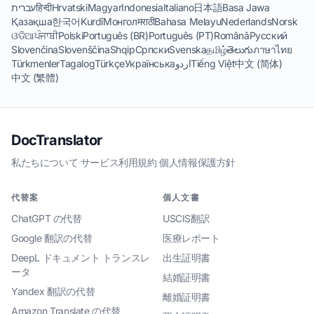
עברית
हिन्दी
Hrvatski
Magyar
Indonesia
Italiano
日本語
Basa Jawa
Қазақша
한국어
Kurdî
Монгол
मराठी
Bahasa Melayu
Nederlands
Norsk
ଓଡିଆ
ਪੰਜਾਬੀ
Polski
Português (BR)
Português (PT)
Română
Русский
Slovenčina
Slovenščina
Shqip
Српски
Svenska
தமிழ்
తెలుగు
ภาษาไทย
Türkmenler
Tagalog
Türkçe
Українська
اردو
Tiếng Việt
中文 (简体)
中文 (繁體)
DocTranslator
私たちについて
·
サービス利用規約
·
個人情報保護方針
代替案
個人文書
ChatGPT の代替
USCIS翻訳
Google 翻訳の代替
医療レポート
DeepL ドキュメント トランスレ
出生証明書
ータ
結婚証明書
Yandex 翻訳の代替
離婚証明書
Amazon Translate の代替