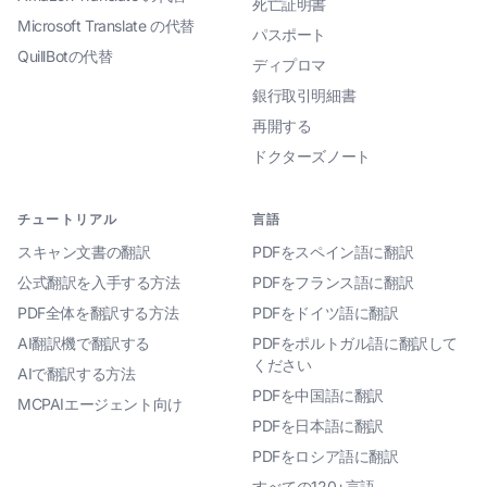
死亡証明書
Microsoft Translate の代替
パスポート
QuillBotの代替
ディプロマ
銀行取引明細書
再開する
ドクターズノート
チュートリアル
言語
スキャン文書の翻訳
PDFをスペイン語に翻訳
公式翻訳を入手する方法
PDFをフランス語に翻訳
PDF全体を翻訳する方法
PDFをドイツ語に翻訳
AI翻訳機で翻訳する
PDFをポルトガル語に翻訳して
ください
AIで翻訳する方法
PDFを中国語に翻訳
MCPAIエージェント向け
PDFを日本語に翻訳
PDFをロシア語に翻訳
すべての120+言語→