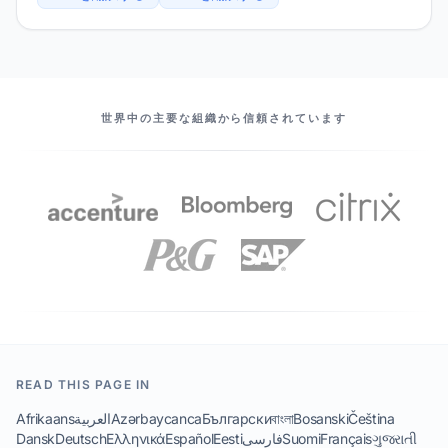
当社のパートナー
世界中の主要な組織から信頼されています
READ THIS PAGE IN
Afrikaans
العربية
Azərbaycanca
Български
বাংলা
Bosanski
Čeština
Dansk
Deutsch
Ελληνικά
Español
Eesti
فارسی
Suomi
Français
ગુજરાતી