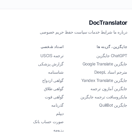
DocTranslator
درباره ما
·
شرایط خدمات
·
سیاست حفظ حریم خصوصی
جایگزین، گزینه ها
اسناد شخصی
ChatGPT جایگزین
ترجمه USCIS
جایگزین Google Translate
گزارش پزشکی
مترجم اسناد DeepL
شناسنامه
جایگزین Yandex Translate
گواهی ازدواج
جایگزین آمازون ترجمه
گواهی طلاق
مایکروسافت ترجمه جایگزین
گواهی فوت
جایگزین QuillBot
گذرنامه
دیپلم
صورت حساب بانک
رزومه