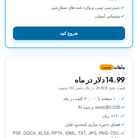
دسترسی تیمی و واژه نامه های سفارشی
پشتیبانی ایمیلی
شروع کنید
ماهانه
محبوب
14.99 دلار در ماه
قیمت عادی $ 29.99، در حال حاضر 50٪ تخفیف
۱۰۰ صفحه یا ۳۰,۰۰۰ کلمه در ماه
$0.005/word ترجمه AI
۱۲۰+ زبان
فضای ذخیره سازی نامحدود فایل
PDF، DOCX، XLSX، PPTX، IDML، TXT، JPG، PNG، CSV،