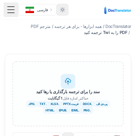
فارسی
منوی 
DocTranslator
/
همه ابزارها - برای هر ترجمه
/
مترجم PDF
/
PDF را به Twi ترجمه کنید
سند را برای ترجمه بارگذاری یا رها کنید
حداکثر. اندازه فایل
1 گیگابایت
پی دی اف
.DOCX
فرمت PPTX
.XLSX
.TXT
.JPG
.HTML
.EPUB
.IDML
.PNG