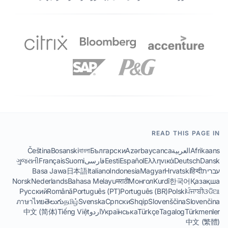
READ THIS PAGE IN
Afrikaans
العربية
Azərbaycanca
Български
বাংলা
Bosanski
Čeština
Dansk
Deutsch
Ελληνικά
Español
Eesti
فارسی
Suomi
Français
ગુજરાતી
עברית
हिन्दी
Hrvatski
Magyar
Indonesia
Italiano
日本語
Basa Jawa
Norsk
Nederlands
Bahasa Melayu
मराठी
Монгол
Kurdî
한국어
Қазақша
Русский
Română
Português (PT)
Português (BR)
Polski
ਪੰਜਾਬੀ
ଓଡିଆ
ภาษาไทย
తెలుగు
தமிழ்
Svenska
Српски
Shqip
Slovenščina
Slovenčina
Türkmenler
Tagalog
Türkçe
Українська
اردو
Tiếng Việt
中文 (简体)
中文 (繁體)