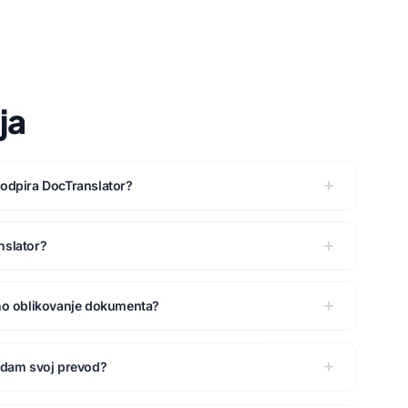
ja
podpira DocTranslator?
nslator?
rno oblikovanje dokumenta?
ledam svoj prevod?