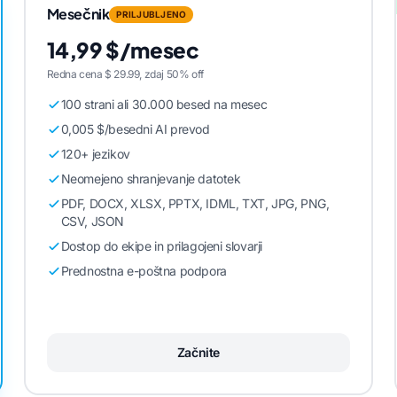
Mesečnik
PRILJUBLJENO
14,99 $/mesec
Redna cena $ 29.99, zdaj 50% off
100 strani ali 30.000 besed na mesec
0,005 $/besedni AI prevod
120+ jezikov
Neomejeno shranjevanje datotek
PDF, DOCX, XLSX, PPTX, IDML, TXT, JPG, PNG,
CSV, JSON
Dostop do ekipe in prilagojeni slovarji
Prednostna e-poštna podpora
Začnite