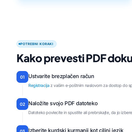
POTREBNI KORAKI
Kako prevesti PDF dok
Ustvarite brezplačen račun
01
Registracija
z vašim e-poštnim naslovom za dostop do sp
Naložite svojo PDF datoteko
02
Datoteko povlecite in spustite ali prebrskajte, da jo izber
Izberite kurdski kurmanji kot ciljni jezik
03