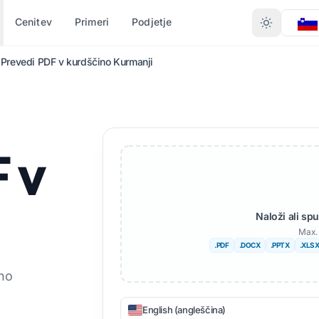
Cenitev
Primeri
Podjetje
Prevedi PDF v kurdščino Kurmanji
VRSTI
PRETVORI PO OBLIKI
DRUGI JEZIKI
VEČ JEZIKOV
ent (.DOCX)
PDF v DOCX
Ne
Afriški
 v
l (.XLSX)
PDF v TXT
Bengalščina
švedščina
PPT)
InDesign v PDF
Urdujščina
Hebrejščina
PTX
XLSX v PDF
Norveški
Srbsko
Naloži ali sp
Max. 
sign (.IDML)
TXT v XLSX
Maratščina
Slovenščina
.PDF
.DOCX
.PPTX
.XLS
PUB
JPG v PDF
Telugu
Svahili
no
jalec
JPEG v PDF
Tamilščina
Amharščina
English (angleščina)
oteke TXT
PNG v PDF
Turško
Albanski