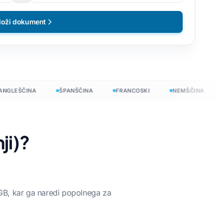
loži dokument
LEŠČINA
ŠPANŠČINA
FRANCOSKI
NEMŠČINA
K
ji)?
čno
 GB, kar ga naredi popolnega za