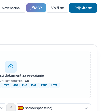
MCP
Vpiši se
Prijavite se
Slovenščina
usti dokument za prevajanje
velikost datoteke
1 GB
X
.TXT
.JPG
.PNG
.IDML
.EPUB
.HTML
Español (španščina)