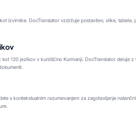
ot izvirnike. DocTranslator vzdržuje postavitev, slike, tabele, 
zikov
 kot 120 jezikov v kurdščino Kurmanji. DocTranslator deluje z 
 dokumenti.
ele s kontekstualnim razumevanjem za zagotavljanje natančnih
ure.