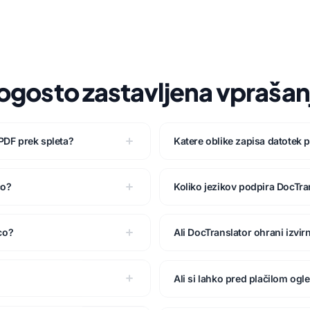
ogosto zastavljena vprašan
 PDF prek spleta?
Katere oblike zapisa datotek 
co?
Koliko jezikov podpira DocTra
co?
Ali DocTranslator ohrani izvi
Ali si lahko pred plačilom og