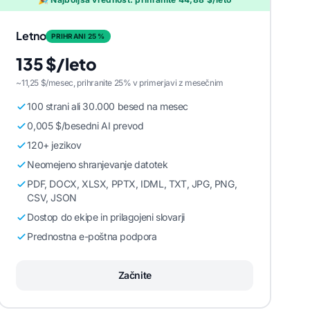
Letno
PRIHRANI 25 %
135 $/leto
~11,25 $/mesec, prihranite 25% v primerjavi z mesečnim
100 strani ali 30.000 besed na mesec
0,005 $/besedni AI prevod
120+ jezikov
Neomejeno shranjevanje datotek
PDF, DOCX, XLSX, PPTX, IDML, TXT, JPG, PNG,
CSV, JSON
Dostop do ekipe in prilagojeni slovarji
Prednostna e-poštna podpora
Začnite