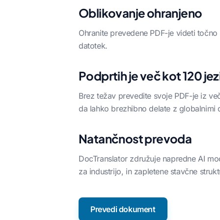
Oblikovanje ohranjeno
Ohranite prevedene PDF-je videti točno k
datotek.
Podprtih je več kot 120 je
Brez težav prevedite svoje PDF-je iz več
da lahko brezhibno delate z globalnimi
Natančnost prevoda
DocTranslator združuje napredne AI mod
za industrijo, in zapletene stavčne strukt
Prevedi dokument