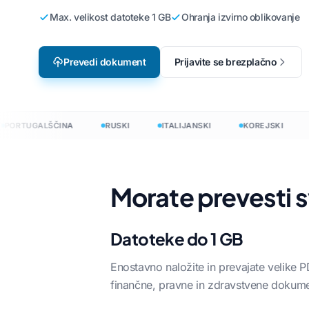
Max. velikost datoteke 1 GB
Ohranja izvirno oblikovanje
Lokalizacija video iger
Prevedite dat
no
Angleščina v korejščino
e-učenje
Prevedi JSON
no
Angleščina v arabščino
Prevedi dokument
Prijavite se brezplačno
Prevajalnik H
ščino
Angleščina v turščino
InDesign Word
o
Angleščina v indonezijščino
ORTUGALŠČINA
RUSKI
ITALIJANSKI
KOREJSKI
N
.DOCX števec
jščino
Angleščina v hindijščino
Število datote
Angleščina v urdu
→
Štetje besed 
Morate prevesti s
 120+ jezikih
Datoteke do 1 GB
evedi dokumente v 120+ jezikih
Enostavno naložite in prevajate velike 
finančne, pravne in zdravstvene dokume