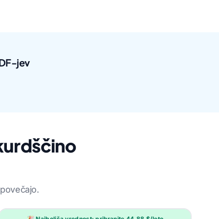
PDF-jev
 kurdščino
 povečajo.
🎉 Najboljša vrednost: prihranite 44,88 $/leto