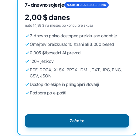
7-dnevno sojenje
NAJBOLJ PRILJUBLJENA
2,00 $ danes
nato 14,99 $ na mesec po koncu preizkusa
7-dnevno polno dostopno preizkusno obdobje
Omejitev preizkusa: 10 strani ali 3.000 besed
0,005 $/besedni AI prevod
120+ jezikov
PDF, DOCX, XLSX, PPTX, IDML, TXT, JPG, PNG,
CSV, JSON
Dostop do ekipe in prilagojeni slovarji
Podpora po e-pošti
Začnite